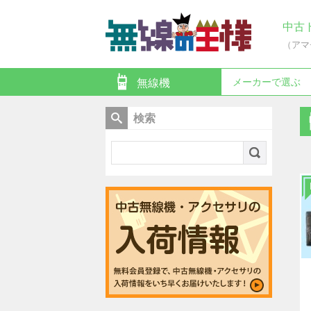
中古
（アマ
メーカーで選ぶ
無線機
検索