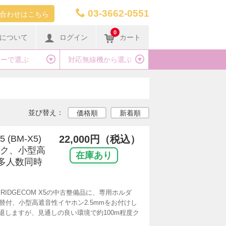
03-3662-0551
合わせはこちら
0
について
ログイン
カート
カーで選ぶ
対応無線機から選ぶ
並び替え：
価格順
新着順
 (BM-X5)
22,000円（税込）
イク、小型高
在庫あり
 多人数同時
IDGECOM X5の中古整備品に、専用ホルダ
替付、小型高遮音性イヤホン2.5mmをお付けし
退しますが、見通しの良い環境で約100m程度ク