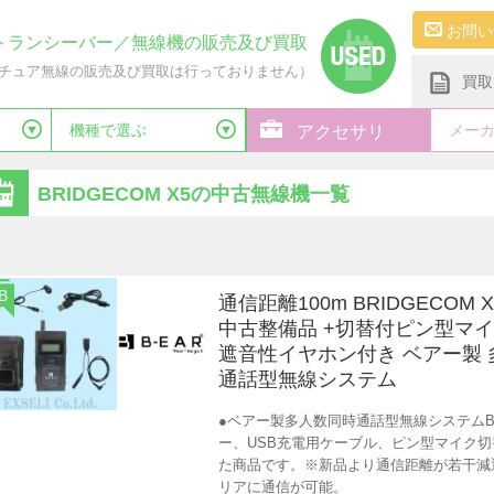
お問い
トランシーバー／無線機の販売及び買取
チュア無線の販売及び買取は行っておりません）
買取
機種で選ぶ
メー
アクセサリ
BRIDGECOM X5の中古無線機一覧
B
通信距離100m BRIDGECOM X5
中古整備品 +切替付ピン型マ
遮音性イヤホン付き ベアー製
通話型無線システム
●ベアー製多人数同時通話型無線システムBR
ー、USB充電用ケーブル、ピン型マイク切
た商品です。※新品より通信距離が若干減
リアに通信が可能。