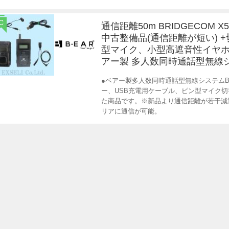
C
通信距離50m BRIDGECOM X5 
中古整備品(通信距離が短い) 
型マイク、小型高遮音性イヤホ
アー製 多人数同時通話型無線
●ベアー製多人数同時通話型無線システムBR
ー、USB充電用ケーブル、ピン型マイク切
た商品です。※新品より通信距離が若干減
リアに通信が可能。