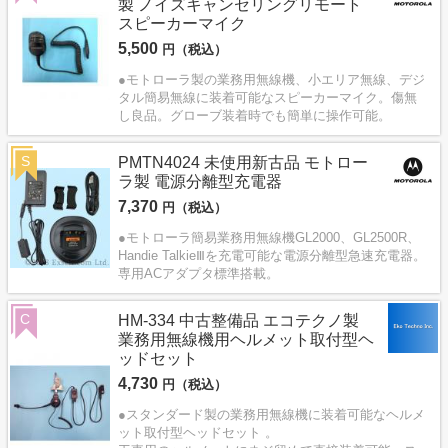
製 ノイズキャンセリングリモート
スピーカーマイク
5,500
円（税込）
●モトローラ製の業務用無線機、小エリア無線、デジ
タル簡易無線に装着可能なスピーカーマイク。傷無
し良品。グローブ装着時でも簡単に操作可能。
S
PMTN4024 未使用新古品 モトロー
ラ製 電源分離型充電器
7,370
円（税込）
●モトローラ簡易業務用無線機GL2000、GL2500R、
Handie TalkieⅢを充電可能な電源分離型急速充電器。
専用ACアダプタ標準搭載。
C
HM-334 中古整備品 エコテクノ製
業務用無線機用ヘルメット取付型ヘ
ッドセット
4,730
円（税込）
●スタンダード製の業務用無線機に装着可能なヘルメ
ット取付型ヘッドセット 。