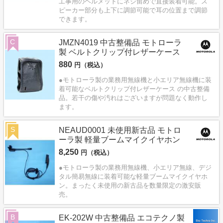
工事用のヘルメットにネジ留めで直接装着可能。ス
ピーカー部分も上下に調節可能で耳の位置まで調節
できます。
C
JMZN4019 中古整備品 モトローラ
製 ベルトクリップ付レザーケース
880
円（税込）
●モトローラ製の業務用無線機と小エリア無線機に装
着可能なベルトクリップ付レザーケース の中古整備
品。若干の傷や汚れはございますが問題なく動作し
ます。
S
NEAUD0001 未使用新古品 モトロ
ーラ製 軽量ブームマイクイヤホン
8,250
円（税込）
●モトローラ製の業務用無線機、小エリア無線、デジ
タル簡易無線に装着可能な軽量ブームマイクイヤホ
ン。まったく未使用の新古品を数量限定の激安販
売。
B
EK-202W 中古整備品 エコテクノ製