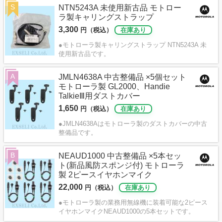
S
NTN5243A 未使用新古品 モトロー
ラ製キャリングストラップ
3,300
円（税込）
在庫あり
●モトローラ製キャリングストラップ NTN5243A 未
使用新古品です。
A
JMLN4638A 中古整備品 ×5個セット
モトローラ製 GL2000、Handie
TalkieⅢ用ダストカバー
1,650
円（税込）
在庫あり
●JMLN4638Aはモトローラ製のダストカバーの中古
整備品です。
B
NEAUD1000 中古整備品 ×5本セッ
ト(新品風防スポンジ付) モトローラ
製 2ピースイヤホンマイク
22,000
円（税込）
在庫あり
●モトローラ製の業務用無線機に装着可能な2ピース
イヤホンマイクNEAUD1000の5本セットです。