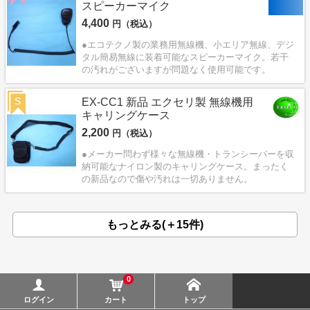
スピーカーマイク
4,400
円（税込）
●エコテクノ製の業務用無線機、小エリア無線、デジ
タル簡易無線に装着可能なスピーカーマイク。若干
の汚れがございますが問題なく使用可能です。
S
EX-CC1 新品 エクセリ製 無線機用
キャリングケース
2,200
円（税込）
●メーカー問わず様々な無線機・トランシーバーを収
納可能なナイロン製のキャリングケース。まったく
の新品なので傷や汚れは一切ありません。
もっとみる(＋15件)
0
ログイン
カート
トップ