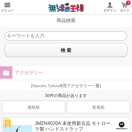
0
メニュー
ログイン
カート
商品検索
検 索
アクセサリー
[Handie TalkieⅢ用アクセサリー一覧]
30
件の商品があります
価格順
新着順
S
JMZN4020A 未使用新古品 モトロー
ラ製 ハンドストラップ