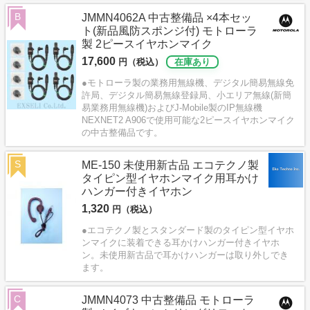
B
JMMN4062A 中古整備品 ×4本セッ
ト(新品風防スポンジ付) モトローラ
製 2ピースイヤホンマイク
17,600
円（税込）
在庫あり
●モトローラ製の業務用無線機、デジタル簡易無線免
許局、デジタル簡易無線登録局、小エリア無線(新簡
易業務用無線機)およびJ-Mobile製のIP無線機
NEXNET2 A906で使用可能な2ピースイヤホンマイク
の中古整備品です。
S
ME-150 未使用新古品 エコテクノ製
タイピン型イヤホンマイク用耳かけ
ハンガー付きイヤホン
1,320
円（税込）
●エコテクノ製とスタンダード製のタイピン型イヤホ
ンマイクに装着できる耳かけハンガー付きイヤホ
ン。未使用新古品で耳かけハンガーは取り外しでき
ます。
C
JMMN4073 中古整備品 モトローラ