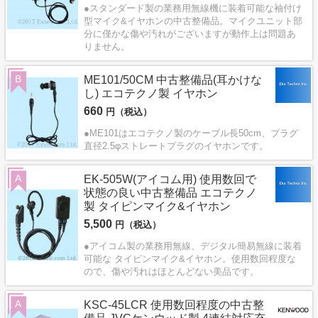
●スタンダード製の業務用無線機に装着可能な袖付け
型マイク&イヤホンの中古整備品。マイクユニット部
分に僅かな傷や汚れがございますが動作上は問題あ
りません。
B
ME101/50CM 中古整備品(耳かけな
し) エコテクノ製 イヤホン
660
円（税込）
●ME101はエコテクノ製のケーブル長50cm、プラグ
直径2.5φストレートプラグのイヤホンです。
A
EK-505W(アイコム用) 使用数回で
状態の良い中古整備品 エコテクノ
製 タイピンマイク&イヤホン
5,500
円（税込）
●アイコム製の業務用無線、デジタル簡易無線に装着
可能な タイピンマイク&イヤホン。使用数回程度な
ので、傷や汚れはほとんどない美品です。
A
KSC-45LCR 使用数回程度の中古整