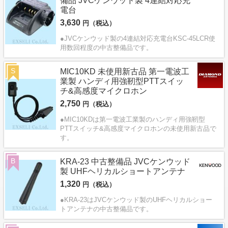
備品 JVCケンウッド製 4連結対応充
電台
3,630
円（税込）
●JVCケンウッド製の4連結対応充電台KSC-45LCR使
用数回程度の中古整備品です。
S
MIC10KD 未使用新古品 第一電波工
業製 ハンディ用強靭型PTTスイッ
チ&高感度マイクロホン
2,750
円（税込）
●MIC10KDは第一電波工業製のハンディ用強靭型
PTTスイッチ&高感度マイクロホンの未使用新古品で
す。
B
KRA-23 中古整備品 JVCケンウッド
製 UHFヘリカルショートアンテナ
1,320
円（税込）
●KRA-23はJVCケンウッド製のUHFヘリカルショー
トアンテナの中古整備品です。