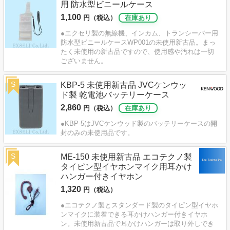
用 防水型ビニールケース
1,100
円（税込）
在庫あり
●エクセリ製の無線機、インカム、トランシーバー用
防水型ビニールケースWP001の未使用新古品。まっ
たく未使用の新古品ですので、使用感や汚れは一切
ございません。
S
KBP-5 未使用新古品 JVCケンウッ
ド製 乾電池バッテリーケース
2,860
円（税込）
在庫あり
●KBP-5はJVCケンウッド製のバッテリーケースの開
封のみの未使用品です。
S
ME-150 未使用新古品 エコテクノ製
タイピン型イヤホンマイク用耳かけ
ハンガー付きイヤホン
1,320
円（税込）
●エコテクノ製とスタンダード製のタイピン型イヤホ
ンマイクに装着できる耳かけハンガー付きイヤホ
ン。未使用新古品で耳かけハンガーは取り外しでき