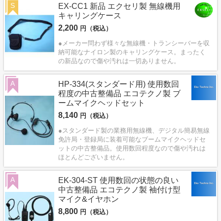
S
EX-CC1 新品 エクセリ製 無線機用
キャリングケース
2,200
円（税込）
●メーカー問わず様々な無線機・トランシーバーを収
納可能なナイロン製のキャリングケース。まったく
の新品なので傷や汚れは一切ありません。
A
HP-334(スタンダード用) 使用数回
程度の中古整備品 エコテクノ製 ブ
ームマイクヘッドセット
8,140
円（税込）
●スタンダード製の業務用無線機、デジタル簡易無線
免許局・登録局に装着可能なブームマイクヘッドセ
ットの中古整備品。使用数回程度なので傷や汚れは
ほとんどございません。
A
EK-304-ST 使用数回の状態の良い
中古整備品 エコテクノ製 袖付け型
マイク&イヤホン
8,800
円（税込）