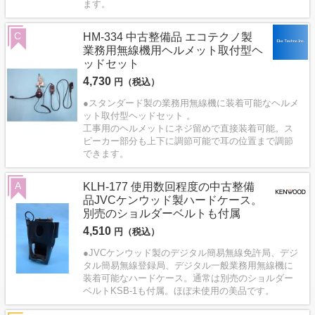
ます。
C
HM-334 中古整備品 エコテクノ製
業務用無線機用ヘルメット取付型ヘ
ッドセット
4,730
円（税込）
●スタンダード製の業務用無線機に装着可能なヘルメ
ット取付型ヘッドセット 。
工事用のヘルメットにネジ留めで直接装着可能。ス
ピーカー部分も上下に調節可能で耳の位置まで調節
できます。
A
KLH-177 使用数回程度の中古整備
品JVCケンウッド製ハードケース。
別売のショルダーベルトも付属
4,510
円（税込）
●JVCケンウッド製のデジタル簡易無線免許局、デジ
タル簡易無線登録局、デジタル一般業務用無線機に
装着可能なハードケース。通常は別売のショルダー
ベルトKSB-1も付属。ほぼ未使用の美品です。