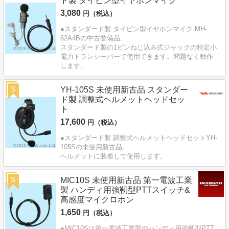
ド製 タイピン型イヤホンマイク
3,080
円（税込）
●スタンダード製 タイピン型イヤホンマイク MH-
62A4Bの中古整備品。
スタンダード製の1ピンねじ込み式ジャックの特定小
電力トランシーバーで使用できます。問題なく動作
します。
S
YH-105S 未使用新古品 スタンダー
ド製 調整式ヘルメットヘッドセッ
ト
17,600
円（税込）
●スタンダード製 調整式ヘルメットヘッドセットYH-
105Sの未使用新古品。
ヘルメットに装着して使用します。
S
MIC10S 未使用新古品 第一電波工業
製 ハンディ用強靭型PTTスイッチ&
高感度マイクロホン
1,650
円（税込）
●MIC10Sは第一電波工業製のハンディ用強靭型PTT