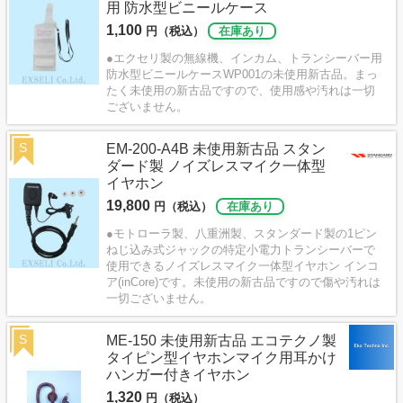
用 防水型ビニールケース
1,100
円（税込）
在庫あり
●エクセリ製の無線機、インカム、トランシーバー用
防水型ビニールケースWP001の未使用新古品。まっ
たく未使用の新古品ですので、使用感や汚れは一切
ございません。
S
EM-200-A4B 未使用新古品 スタン
ダード製 ノイズレスマイク一体型
イヤホン
19,800
円（税込）
在庫あり
●モトローラ製、八重洲製、スタンダード製の1ピン
ねじ込み式ジャックの特定小電力トランシーバーで
使用できるノイズレスマイク一体型イヤホン インコ
ア(inCore)です。未使用の新古品ですので傷や汚れは
一切ございません。
S
ME-150 未使用新古品 エコテクノ製
タイピン型イヤホンマイク用耳かけ
ハンガー付きイヤホン
1,320
円（税込）