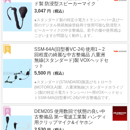
ド製 防浸型スピーカーマイク
3,047
円（税込）
●スタンダード製の特定小電力トランシーバー及び一
部のデジタル簡易無線登録局で使用可能な防浸型ス
ピーカーマイクの中古整備品。若干の傷や使用感は
ございますが問題なく動作します。
S
SSM-64A(旧型番VC-24) 使用1～2
回程度の綺麗な中古整備品 八重洲
無線(スタンダード)製 VOXヘッドセ
ット
5,500
円（税込）
●スタンダード(STANDARD)製及びモトローラ
(MOTOROLA)製、八重洲無線(スタンダードホライゾ
ン)製の特定小電力トランシーバー用VOXヘッドセッ
トSSM-64A(旧型番VC-24)の中古整備品です。
B
DEM20S 使用数回で状態の良い中
古整備品 第一電波工業製 ハンディ
用クリップマイク&イヤホン
2,530
円（税込）