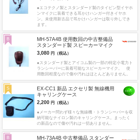
●エコテクノ製とスタンダード製のタイピン型イヤホ
ンマイクに装着できる耳かけハンガー付きイヤホ
ン。未使用新古品で耳かけハンガーは取り外しでき
ます。
B
MH-57A4B 使用数回の中古整備品
スタンダード製 スピーカーマイク
3,080
円（税込）
●スタンダード製とアイコム製の一部の特定小電力ト
ランシーバーに装着可能なスピーカーマイク。 使
用数回程度なので傷や汚れはほとんどありません。
S
EX-CC1 新品 エクセリ製 無線機用
キャリングケース
2,200
円（税込）
●メーカー問わず様々な無線機・トランシーバーを収
納可能なナイロン製のキャリングケース。まったく
の新品なので傷や汚れは一切ありません。
B
MH-73A4B 中古整備品 スタンダー