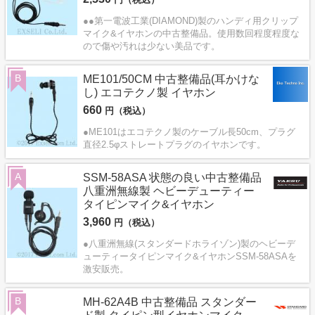
●●第一電波工業(DIAMOND)製のハンディ用クリップ
マイク&イヤホンの中古整備品。使用数回程度程度な
ので傷や汚れは少ない美品です。
B
ME101/50CM 中古整備品(耳かけな
し) エコテクノ製 イヤホン
660
円（税込）
●ME101はエコテクノ製のケーブル長50cm、プラグ
直径2.5φストレートプラグのイヤホンです。
A
SSM-58ASA 状態の良い中古整備品
八重洲無線製 ヘビーデューティー
タイピンマイク&イヤホン
3,960
円（税込）
●八重洲無線(スタンダードホライゾン)製のヘビーデ
ューティータイピンマイク&イヤホンSSM-58ASAを
激安販売。
B
MH-62A4B 中古整備品 スタンダー