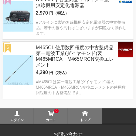
無線機用安定化電源器
2,970
円（税込）
●アルインコ製の無線機用安定化電源器の中古整備
品。若干の傷や汚れはございますが問題なく動作し
ます。
S
M465CL 使用数回程度の中古整備品
第一電波工業(ダイヤモンド)製
M465MRCA・M465MRCN交換エレ
メント
4,290
円（税込）
●M465CLは第一電波工業(ダイヤモンド)製の
M465MRCA・M465MRCN交換エレメントの使用数
回程度の中古整備品です。
0
ログイン
カート
トップ
お問い合わせ