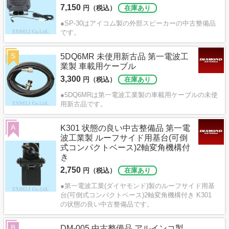
7,150
円（税込）
在庫あり
●SP-30はアイコム製の外部スピーカーの中古整備品
です。
S
5DQ6MR 未使用新古品 第一電波工
業製 車載用ケーブル
3,300
円（税込）
在庫あり
●5DQ6MRは第一電波工業製の車載用ケーブルの未使
用新古品です。
A
K301 状態の良い中古整備品 第一電
波工業製 ルーフサイド用基台(可倒
式コンパクトベース)2軸変角機構付
き
2,750
円（税込）
在庫あり
●第一電波工業(ダイヤモンド)製のルーフサイド用基
台(可倒式コンパクトベース)2軸変角機構付き K301
の状態の良い中古整備品です。
B
DM-005 中古整備品 アルインコ製