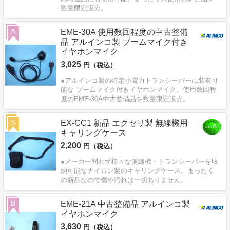
数量限定販売。
A
EME-30A 使用数回程度の中古整備
品 アルインコ製 ブームマイク付き
イヤホンマイク
3,025
円（税込）
●アルインコ製の特定小電力トランシーバーに装着可
能な ブームマイク付きイヤホンマイク。使用数回程
度のEME-30A中古整備品を数量限定販売。
S
EX-CC1 新品 エクセリ製 無線機用
キャリングケース
2,200
円（税込）
●メーカー問わず様々な無線機・トランシーバーを収
納可能なナイロン製のキャリングケース。まったく
の新品なので傷や汚れは一切ありません。
B
EME-21A 中古整備品 アルインコ製
イヤホンマイク
3,630
円（税込）