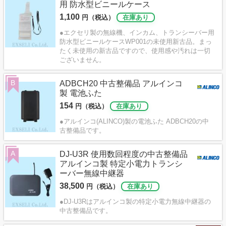
用 防水型ビニールケース
1,100
円（税込）
在庫あり
●エクセリ製の無線機、インカム、トランシーバー用
防水型ビニールケースWP001の未使用新古品。まっ
たく未使用の新古品ですので、使用感や汚れは一切
ございません。
B
ADBCH20 中古整備品 アルインコ
製 電池ふた
154
円（税込）
在庫あり
●アルインコ(ALINCO)製の電池ふた ADBCH20の中
古整備品です。
A
DJ-U3R 使用数回程度の中古整備品
アルインコ製 特定小電力トランシ
ーバー無線中継器
38,500
円（税込）
在庫あり
●DJ-U3Rはアルインコ製の特定小電力無線中継器の
中古整備品です。