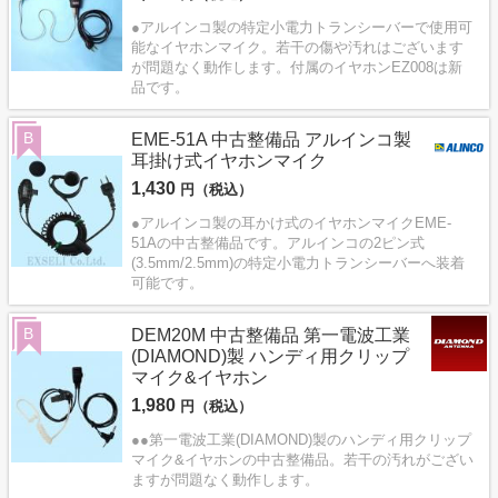
●アルインコ製の特定小電力トランシーバーで使用可
能なイヤホンマイク。若干の傷や汚れはございます
が問題なく動作します。付属のイヤホンEZ008は新
品です。
B
EME-51A 中古整備品 アルインコ製
耳掛け式イヤホンマイク
1,430
円（税込）
●アルインコ製の耳かけ式のイヤホンマイクEME-
51Aの中古整備品です。アルインコの2ピン式
(3.5mm/2.5mm)の特定小電力トランシーバーへ装着
可能です。
B
DEM20M 中古整備品 第一電波工業
(DIAMOND)製 ハンディ用クリップ
マイク&イヤホン
1,980
円（税込）
●●第一電波工業(DIAMOND)製のハンディ用クリップ
マイク&イヤホンの中古整備品。若干の汚れがござい
ますが問題なく動作します。