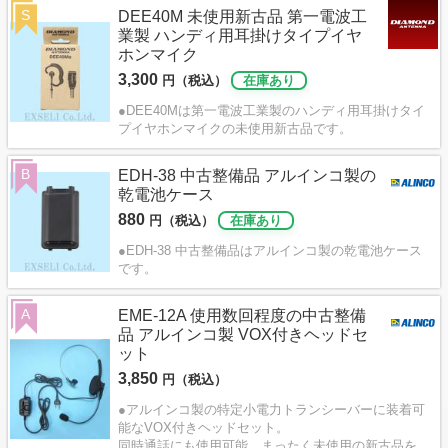
S
DEE40M 未使用新古品 第一電波工
業製 ハンディ用耳掛けタイプイヤ
ホンマイク
3,300
円（税込）
在庫あり
●DEE40Mは第一電波工業製のハンディ用耳掛けタイ
プイヤホンマイクの未使用新古品です。
B
EDH-38 中古整備品 アルインコ製の
乾電池ケース
880
円（税込）
在庫あり
●EDH-38 中古整備品はアルインコ製の乾電池ケース
です。
A
EME-12A 使用数回程度の中古整備
品 アルインコ製 VOX付きヘッドセ
ット
3,850
円（税込）
●アルインコ製の特定小電力トランシーバーに装着可
能なVOX付きヘッドセット。
同時通話にも使用可能。まったく未使用の新古品を