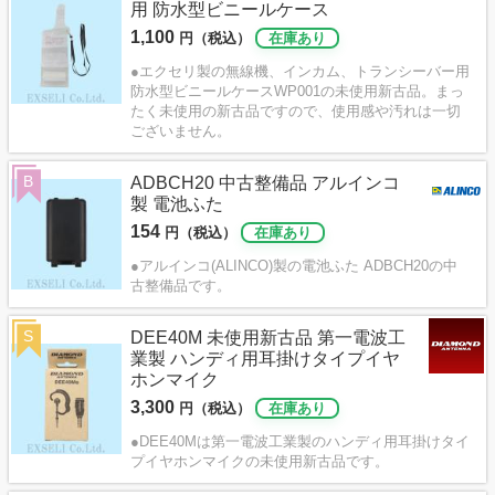
用 防水型ビニールケース
1,100
円（税込）
在庫あり
●エクセリ製の無線機、インカム、トランシーバー用
防水型ビニールケースWP001の未使用新古品。まっ
たく未使用の新古品ですので、使用感や汚れは一切
ございません。
B
ADBCH20 中古整備品 アルインコ
製 電池ふた
154
円（税込）
在庫あり
●アルインコ(ALINCO)製の電池ふた ADBCH20の中
古整備品です。
S
DEE40M 未使用新古品 第一電波工
業製 ハンディ用耳掛けタイプイヤ
ホンマイク
3,300
円（税込）
在庫あり
●DEE40Mは第一電波工業製のハンディ用耳掛けタイ
プイヤホンマイクの未使用新古品です。