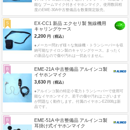
能な ブームマイク付きイヤホンマイク。使用数回程
度のEME-30A中古整備品を数量限定販売。
S
EX-CC1 新品 エクセリ製 無線機用
キャリングケース
2,200
円（税込）
●メーカー問わず様々な無線機・トランシーバーを収
納可能なナイロン製のキャリングケース。まったく
の新品なので傷や汚れは一切ありません。
B
EME-21A 中古整備品 アルインコ製
イヤホンマイク
3,630
円（税込）
●アルインコ製の特定小電力トランシーバーで使用可
能なイヤホンマイク。若干の傷や汚れはございます
が問題なく動作します。付属のイヤホンEZ008は新
品です。
B
EME-51A 中古整備品 アルインコ製
耳掛け式イヤホンマイク