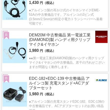
1,430
円（税込）
●アルインコ製の耳かけ式のイヤホンマイクEME-
51Aの中古整備品です。アルインコの2ピン式
(3.5mm/2.5mm)の特定小電力トランシーバーへ装着
可能です。
B
DEM20M 中古整備品 第一電波工業
(DIAMOND)製 ハンディ用クリップ
マイク&イヤホン
1,980
円（税込）
●●第一電波工業(DIAMOND)製のハンディ用クリップ
マイク&イヤホンの中古整備品。若干の汚れがござい
ますが問題なく動作します。
B
EDC-182+EDC-139 中古整備品 ア
ルインコ製 充電スタンド+ACアダ
プターセット
1,980
円（税込）
●アルインコ製の充電スタンドEDC-182、EDC-139の
中古整備品です。ACアダプターセットのお買い得品