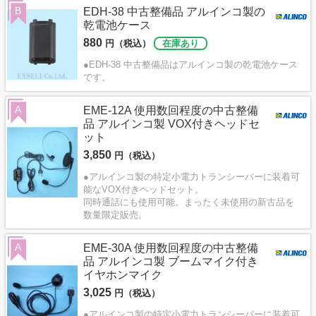
B
EDH-38 中古整備品 アルインコ製の
乾電池ケース
880
円（税込）
在庫あり
●EDH-38 中古整備品はアルインコ製の乾電池ケース
です。
A
EME-12A 使用数回程度の中古整備
品 アルインコ製 VOX付きヘッドセ
ット
3,850
円（税込）
●アルインコ製の特定小電力トランシーバーに装着可
能なVOX付きヘッドセット。
同時通話にも使用可能。まったく未使用の新古品を
数量限定販売。
A
EME-30A 使用数回程度の中古整備
品 アルインコ製 ブームマイク付き
イヤホンマイク
3,025
円（税込）
●アルインコ製の特定小電力トランシーバーに装着可