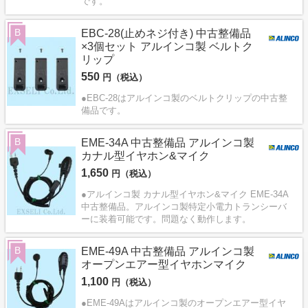
です。
B
EBC-28(止めネジ付き) 中古整備品
×3個セット アルインコ製 ベルトク
リップ
550
円（税込）
●EBC-28はアルインコ製のベルトクリップの中古整
備品です。
B
EME-34A 中古整備品 アルインコ製
カナル型イヤホン&マイク
1,650
円（税込）
●アルインコ製 カナル型イヤホン&マイク EME-34A
中古整備品。アルインコ製特定小電力トランシーバ
ーに装着可能です。問題なく動作します。
B
EME-49A 中古整備品 アルインコ製
オープンエアー型イヤホンマイク
1,100
円（税込）
●EME-49Aはアルインコ製のオープンエアー型イヤ