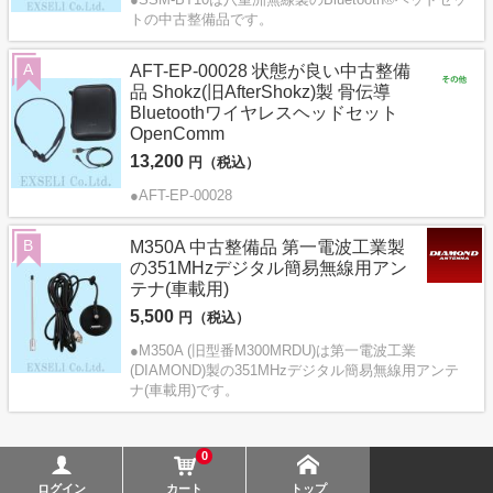
トの中古整備品です。
A
AFT-EP-00028 状態が良い中古整備
品 Shokz(旧AfterShokz)製 骨伝導
Bluetoothワイヤレスヘッドセット
OpenComm
13,200
円（税込）
●AFT-EP-00028
B
M350A 中古整備品 第一電波工業製
の351MHzデジタル簡易無線用アン
テナ(車載用)
5,500
円（税込）
●M350A (旧型番M300MRDU)は第一電波工業
(DIAMOND)製の351MHzデジタル簡易無線用アンテ
ナ(車載用)です。
0
ログイン
カート
トップ