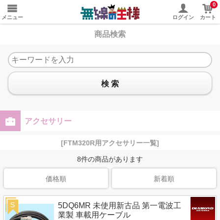
0
メニュー
ログイン
カート
商品検索
検 索
アクセサリー
[FTM320R用アクセサリー一覧]
8
件の商品があります
価格順
新着順
S
5DQ6MR 未使用新古品 第一電波工
業製 車載用ケーブル