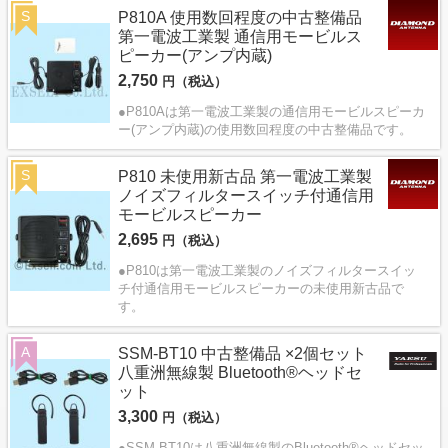
S
P810A 使用数回程度の中古整備品
第一電波工業製 通信用モービルス
ピーカー(アンプ内蔵)
2,750
円（税込）
●P810Aは第一電波工業製の通信用モービルスピーカ
ー(アンプ内蔵)の使用数回程度の中古整備品です。
S
P810 未使用新古品 第一電波工業製
ノイズフィルタースイッチ付通信用
モービルスピーカー
2,695
円（税込）
●P810は第一電波工業製のノイズフィルタースイッ
チ付通信用モービルスピーカーの未使用新古品で
す。
A
SSM-BT10 中古整備品 ×2個セット
八重洲無線製 Bluetooth®ヘッドセ
ット
3,300
円（税込）
●SSM-BT10は八重洲無線製のBluetooth®ヘッドセッ