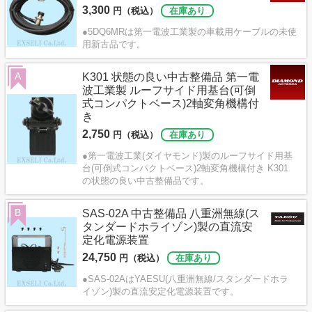
3,300
円（税込）
在庫あり
●5DQ6MRは第一電波工業製の車載用ケーブルの未使
用新古品です。
A
K301 状態の良い中古整備品 第一電
波工業製 ルーフサイド用基台(可倒
式コンパクトベース)2軸変角機構付
き
2,750
円（税込）
在庫あり
●第一電波工業(ダイヤモンド)製のルーフサイド用基
台(可倒式コンパクトベース)2軸変角機構付き K301
の状態の良い中古整備品です。
B
SAS-02A 中古整備品 八重洲無線(ス
タンダードホライゾン)製の直流安
定化電源装置
24,750
円（税込）
在庫あり
●SAS-02AはYAESU(八重洲無線/スタンダードホラ
イゾン)製の直流安定化電源装置です。