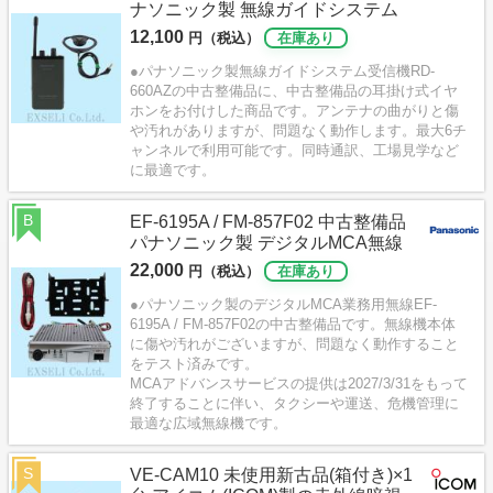
ナソニック製 無線ガイドシステム
12,100
円（税込）
在庫あり
●パナソニック製無線ガイドシステム受信機RD-
660AZの中古整備品に、中古整備品の耳掛け式イヤ
ホンをお付けした商品です。アンテナの曲がりと傷
や汚れがありますが、問題なく動作します。最大6チ
ャンネルで利用可能です。同時通訳、工場見学など
に最適です。
B
EF-6195A / FM-857F02 中古整備品
パナソニック製 デジタルMCA無線
22,000
円（税込）
在庫あり
●パナソニック製のデジタルMCA業務用無線EF-
6195A / FM-857F02の中古整備品です。無線機本体
に傷や汚れがございますが、問題なく動作すること
をテスト済みです。
MCAアドバンスサービスの提供は2027/3/31をもって
終了することに伴い、タクシーや運送、危機管理に
最適な広域無線機です。
S
VE-CAM10 未使用新古品(箱付き)×1