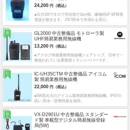
24,200
円（税込）
●出力1Wですので市街地で1km弱、建物内1F-6F程度
電波が届きます。JIS7防水で水濡れも安心。
B
GL2000 中古整備品 モトローラ製
UHF簡易業務用無線機
13,200
円（税込）
●アナログ簡易業務用無線機シェアトップ。日本で一
番使われている業務用トランシーバーです。
C
IC-UH35CTM 中古整備品 アイコム
製 簡易業務用無線機
22,000
円（税込）
●5W高出力のアイコム製簡易業務用無線機。IP57の
高い 防水・防塵性能を保持。
B
VX-D2901U 中古整備品 スタンダー
ド製 車載型デジタル簡易無線登録
局(5W)