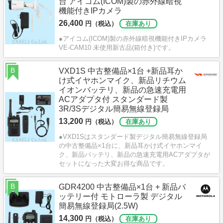
台 アイコム(ICOM)製の赤外線暗視
機能付きIPカメラ
26,400
円（税込）
在庫あり
●アイコム(ICOM)製の赤外線暗視機能付きIPカメラ
VE-CAM10 未使用新古品(箱付き)です。
B
VXD1S 中古整備品×1台 +新品耳か
け式イヤホンマイク、新品リチウム
イオンバッテリ、新品の急速充電用
ACアダプタ付 スタンダード製
3R/3Sデジタル簡易無線登録局
13,200
円（税込）
在庫あり
●VXD1Sはスタンダード製デジタル簡易無線登録局
の中古整備品×1台に、新品耳かけ式イヤホンマイ
ク、新品バッテリ、新品の急速充電用ACアダプタが
セットになった大変お得な商品です。
B
GDR4200 中古整備品×1台 + 新品バ
ッテリー付 モトローラ製 デジタル
簡易無線登録局(2.5W)
14,300
円（税込）
在庫あり