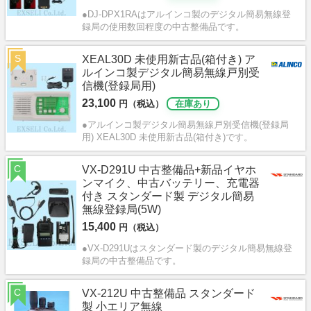
●DJ-DPX1RAはアルインコ製のデジタル簡易無線登
録局の使用数回程度の中古整備品です。
S
XEAL30D 未使用新古品(箱付き) ア
ルインコ製デジタル簡易無線戸別受
信機(登録局用)
23,100
円（税込）
在庫あり
●アルインコ製デジタル簡易無線戸別受信機(登録局
用) XEAL30D 未使用新古品(箱付き)です。
C
VX-D291U 中古整備品+新品イヤホ
ンマイク、中古バッテリー、充電器
付き スタンダード製 デジタル簡易
無線登録局(5W)
15,400
円（税込）
●VX-D291Uはスタンダード製のデジタル簡易無線登
録局の中古整備品です。
C
VX-212U 中古整備品 スタンダード
製 小エリア無線