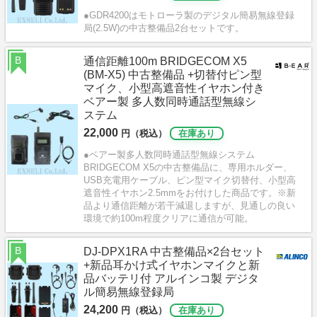
●GDR4200はモトローラ製のデジタル簡易無線登録
局(2.5W)の中古整備品2台セットです。
B
通信距離100m BRIDGECOM X5
(BM-X5) 中古整備品 +切替付ピン型
マイク、小型高遮音性イヤホン付き
ベアー製 多人数同時通話型無線シ
ステム
22,000
円（税込）
在庫あり
●ベアー製多人数同時通話型無線システム
BRIDGECOM X5の中古整備品に、専用ホルダー、
USB充電用ケーブル、ピン型マイク切替付、小型高
遮音性イヤホン2.5mmをお付けした商品です。※新
品より通信距離が若干減退しますが、見通しの良い
環境で約100m程度クリアに通信が可能。
B
DJ-DPX1RA 中古整備品×2台セット
+新品耳かけ式イヤホンマイクと新
品バッテリ付 アルインコ製 デジタ
ル簡易無線登録局
24,200
円（税込）
在庫あり