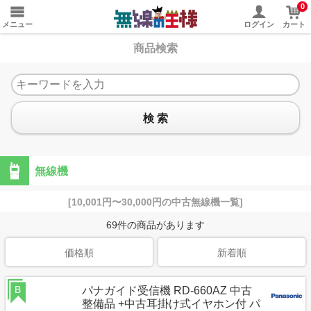
0
メニュー
ログイン
カート
商品検索
検 索
無線機
[10,001円〜30,000円の中古無線機一覧]
69
件の商品があります
価格順
新着順
B
パナガイド受信機 RD-660AZ 中古
整備品 +中古耳掛け式イヤホン付 パ