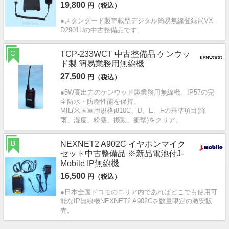
19,800
円（税込）
●スタンダード製車載型デジタル簡易無線登録局VX-
D2901Uの中古整備品です。
C
TCP-233WCT 中古整備品 ケンウッ
ド製 簡易業務用無線機
27,500
円（税込）
●5W高出力のケンウッド製業務用無線機。IP57の完
全防水・防塵性能を保持。
MIL(米国軍用規格)810C、D、E、Fの基準項目(降
雨、湿度、粉塵、振動、衝撃)をクリア。
B
NEXNET2 A902C イヤホンマイク
セット中古整備品 ※新品電池付J-
Mobile IP無線機
16,500
円（税込）
●日本全国ドコモのエリア内であればどこでも使用可
能なIP無線機NEXNET2 A902Cを数量限定の激安販
売。