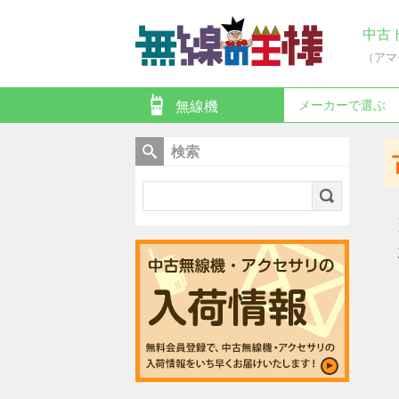
中古
（アマ
メーカーで選ぶ
無線機
検索