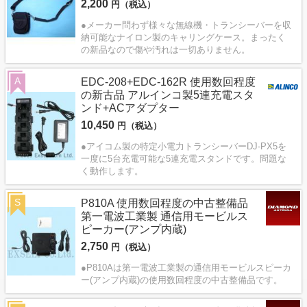
2,200
円（税込）
●メーカー問わず様々な無線機・トランシーバーを収
納可能なナイロン製のキャリングケース。まったく
の新品なので傷や汚れは一切ありません。
A
EDC-208+EDC-162R 使用数回程度
の新古品 アルインコ製5連充電スタ
ンド+ACアダプター
10,450
円（税込）
●アイコム製の特定小電力トランシーバーDJ-PX5を
一度に5台充電可能な5連充電スタンドです。問題な
く動作します。
S
P810A 使用数回程度の中古整備品
第一電波工業製 通信用モービルス
ピーカー(アンプ内蔵)
2,750
円（税込）
●P810Aは第一電波工業製の通信用モービルスピーカ
ー(アンプ内蔵)の使用数回程度の中古整備品です。