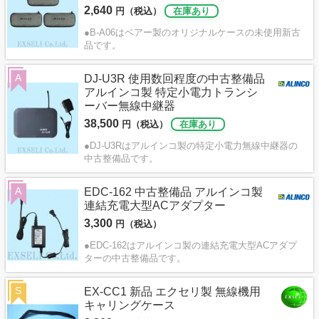
2,640
円（税込）
在庫あり
●B-A06はベアー製のオリジナルケースの未使用新古
品です。
A
DJ-U3R 使用数回程度の中古整備品
アルインコ製 特定小電力トランシ
ーバー無線中継器
38,500
円（税込）
在庫あり
●DJ-U3Rはアルインコ製の特定小電力無線中継器の
中古整備品です。
A
EDC-162 中古整備品 アルインコ製
連結充電大型ACアダプター
3,300
円（税込）
●EDC-162はアルインコ製の連結充電大型ACアダプ
ターの中古整備品です。
S
EX-CC1 新品 エクセリ製 無線機用
キャリングケース