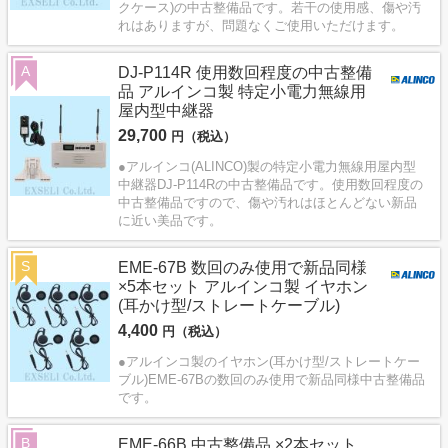
クケース)の中古整備品です。若干の使用感、傷や汚
れはありますが、問題なくご使用いただけます。
A
DJ-P114R 使用数回程度の中古整備
品 アルインコ製 特定小電力無線用
屋内型中継器
29,700
円（税込）
●アルインコ(ALINCO)製の特定小電力無線用屋内型
中継器DJ-P114Rの中古整備品です。使用数回程度の
中古整備品ですので、傷や汚れはほとんどない新品
に近い美品です。
S
EME-67B 数回のみ使用で新品同様
×5本セット アルインコ製 イヤホン
(耳かけ型/ストレートケーブル)
4,400
円（税込）
●アルインコ製のイヤホン(耳かけ型/ストレートケー
ブル)EME-67Bの数回のみ使用で新品同様中古整備品
です。
B
EME-66B 中古整備品 ×2本セット