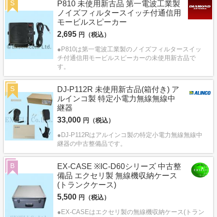
S
P810 未使用新古品 第一電波工業製
ノイズフィルタースイッチ付通信用
モービルスピーカー
2,695
円（税込）
●P810は第一電波工業製のノイズフィルタースイッ
チ付通信用モービルスピーカーの未使用新古品で
す。
S
DJ-P112R 未使用新古品(箱付き) ア
ルインコ製 特定小電力無線無線中
継器
33,000
円（税込）
●DJ-P112Rはアルインコ製の特定小電力無線無線中
継器の中古整備品です。
B
EX-CASE ※IC-D60シリーズ 中古整
備品 エクセリ製 無線機収納ケース
(トランクケース)
5,500
円（税込）
●EX-CASEはエクセリ製の無線機収納ケース(トラン