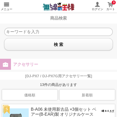
0
メニュー
ログイン
カート
商品検索
検 索
アクセサリー
[DJ-PX7 / DJ-PX7G用アクセサリー一覧]
13
件の商品があります
価格順
新着順
S
B-A06 未使用新古品 ×3個セット ベ
アー(B-EAR)製 オリジナルケース