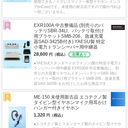
使用できるノイズレスマイク一体型イヤホン インコ
ア(inCore)です。未使用の新古品ですので傷や汚れは
一切ございません。
B
EXR100A 中古整備品 (別売りのバ
ッテリSBR-34LI、バッテリ取付け
用ブラケットSMB-206、急速充電
器SAD-3425B付き) YAESU製 特定
小電力トランシーバー用中継器
28,600
円（税込）
在庫あり
●YAESU(スタンダードホライゾン)製の特定小電力ト
ランシーバー用中継器 EXR100A 中古整備品に、別
売りの大容量リチウムイオンバッテリーSBR-34LI、
バッテリー取付け用ブラケットSMB-206、急速充電
器SAD-3425B をお付けしたお得な商品です。
S
ME-150 未使用新古品 エコテクノ製
タイピン型イヤホンマイク用耳かけ
ハンガー付きイヤホン
1,320
円（税込）
●エコテクノ製とスタンダード製のタイピン型イヤホ