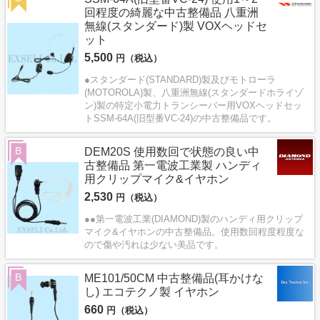
回程度の綺麗な中古整備品 八重洲
無線(スタンダード)製 VOXヘッドセ
ット
5,500
円（税込）
●スタンダード(STANDARD)製及びモトローラ
(MOTOROLA)製、八重洲無線(スタンダードホライゾ
ン)製の特定小電力トランシーバー用VOXヘッドセッ
トSSM-64A(旧型番VC-24)の中古整備品です。
B
DEM20S 使用数回で状態の良い中
古整備品 第一電波工業製 ハンディ
用クリップマイク&イヤホン
2,530
円（税込）
●●第一電波工業(DIAMOND)製のハンディ用クリップ
マイク&イヤホンの中古整備品。使用数回程度程度な
ので傷や汚れは少ない美品です。
B
ME101/50CM 中古整備品(耳かけな
し) エコテクノ製 イヤホン
660
円（税込）