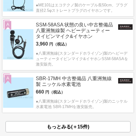
●ME101はエコテクノ製のケーブル長50cm、プラグ
直径2.5φストレートプラグのイヤホンです。
A
SSM-58ASA 状態の良い中古整備品
八重洲無線製 ヘビーデューティー
タイピンマイク&イヤホン
3,960
円（税込）
●八重洲無線(スタンダードホライゾン)製のヘビーデ
ューティータイピンマイク&イヤホンSSM-58ASAを
激安販売。
A
SBR-17MH 中古整備品 八重洲無線
製 ニッケル水素電池
660
円（税込）
●八重洲無線(スタンダードホライゾン)製のニッケル
水素電池 SBR-17MHを激安販売。
もっとみる(＋15件)