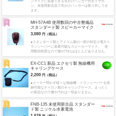
ンマイクに装着できる耳かけハンガー付きイヤホ
ン。未使用新古品で耳かけハンガーは取り外しでき
ます。
B
MH-57A4B 使用数回の中古整備品
スタンダード製 スピーカーマイク
3,080
円（税込）
●スタンダード製とアイコム製の一部の特定小電力ト
ランシーバーに装着可能なスピーカーマイク。 使
用数回程度なので傷や汚れはほとんどありません。
S
EX-CC1 新品 エクセリ製 無線機用
キャリングケース
2,200
円（税込）
●メーカー問わず様々な無線機・トランシーバーを収
納可能なナイロン製のキャリングケース。まったく
の新品なので傷や汚れは一切ありません。
S
FNB-135 未使用新古品 スタンダー
ド製 ニッケル水素電池
1,078
円（税込）