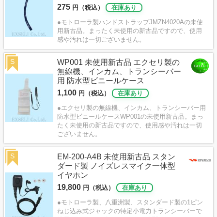
275
円（税込）
在庫あり
●モトローラ製ハンドストラップJMZN4020Aの未使
用新古品。まったく未使用の新古品ですので、使用
感や汚れは一切ございません。
S
WP001 未使用新古品 エクセリ製の
無線機、インカム、トランシーバー
用 防水型ビニールケース
1,100
円（税込）
在庫あり
●エクセリ製の無線機、インカム、トランシーバー用
防水型ビニールケースWP001の未使用新古品。まっ
たく未使用の新古品ですので、使用感や汚れは一切
ございません。
S
EM-200-A4B 未使用新古品 スタン
ダード製 ノイズレスマイク一体型
イヤホン
19,800
円（税込）
在庫あり
●モトローラ製、八重洲製、スタンダード製の1ピン
ねじ込み式ジャックの特定小電力トランシーバーで