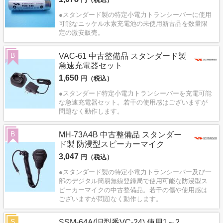
●スタンダード製の特定小電力トランシーバーに使用
可能なニッケル水素充電池の未使用新古品を数量限
定の激安販売。
B
VAC-61 中古整備品 スタンダード製
急速充電器セット
1,650
円（税込）
●スタンダード特定小電力トランシーバーを充電可能
な急速充電器セット。若干の使用感はございますが
問題なく動作します。
B
MH-73A4B 中古整備品 スタンダー
ド製 防浸型スピーカーマイク
3,047
円（税込）
●スタンダード製の特定小電力トランシーバー及び一
部のデジタル簡易無線登録局で使用可能な防浸型ス
ピーカーマイクの中古整備品。若干の傷や使用感は
ございますが問題なく動作します。
S
SSM-64A(旧型番VC-24) 使用1～2