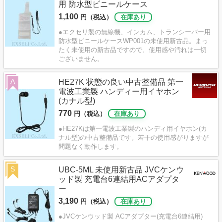
用 防水型ビニールケース
1,100
円（税込）
在庫あり
●エクセリ製の無線機、インカム、トランシーバー用
防水型ビニールケースWP001の未使用新古品。まっ
たく未使用の新古品ですので、使用感や汚れは一切
ございません。
A
HE27K 状態の良い中古整備品 第一
電波工業製 ハンディー用イヤホン
(カナル型)
770
円（税込）
在庫あり
●HE27Kは第一電波工業製のハンディ用イヤホン(カ
ナル型)の中古整備品です。若干の使用感がりますが
問題なく動作します。
S
UBC-5ML 未使用新古品 JVCケンウ
ッド製 充電台6連結用ACアダプタ
ー
3,190
円（税込）
在庫あり
●JVCケンウッド製 ACアダプター(充電台6連結用)