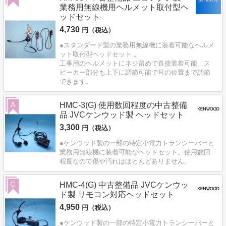
業務用無線機用ヘルメット取付型ヘ
ッドセット
4,730
円（税込）
●スタンダード製の業務用無線機に装着可能なヘルメ
ット取付型ヘッドセット 。
工事用のヘルメットにネジ留めで直接装着可能。ス
ピーカー部分も上下に調節可能で耳の位置まで調節
できます。
A
HMC-3(G) 使用数回程度の中古整備
品 JVCケンウッド製 ヘッドセット
3,300
円（税込）
●ケンウッド製の一部の特定小電力トランシーバーと
業務用無線機に装着可能なヘッドセット。使用数回
程度なので傷や汚れはほとんどありません。
C
HMC-4(G) 中古整備品 JVCケンウッ
ド製 リモコン対応ヘッドセット
4,950
円（税込）
●ケンウッド製の一部の特定小電力トランシーバーと