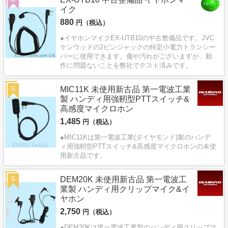
イク
880
円（税込）
●イヤホンマイクEX-UTB10の中古整備品です。JVC
ケンウッドの2ピンジャックの特定小電力トランシー
バーに使用できます。傷や汚れがございますが、動
作に問題ないことを弊社でテスト済みです。
S
MIC11K 未使用新古品 第一電波工業
製 ハンディ用強靭型PTTスイッチ&
高感度マイクロホン
1,485
円（税込）
●MIC11Kは第一電波工業(ダイヤモンド)製のハンデ
ィ用強靭型PTTスイッチ&高感度マイクロホンの未使
用新古品です。
S
DEM20K 未使用新古品 第一電波工
業製 ハンディ用クリップマイク&イ
ヤホン
2,750
円（税込）
●DEM20Kは第一電波工業製のハンディ用クリップマ