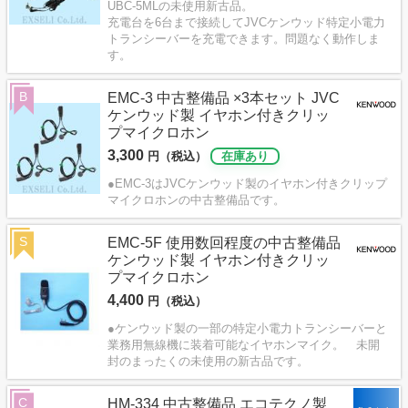
UBC-5MLの未使用新古品。
充電台を6台まで接続してJVCケンウッド特定小電力
トランシーバーを充電できます。問題なく動作しま
す。
B
EMC-3 中古整備品 ×3本セット JVC
ケンウッド製 イヤホン付きクリッ
プマイクロホン
3,300
円（税込）
在庫あり
●EMC-3はJVCケンウッド製のイヤホン付きクリップ
マイクロホンの中古整備品です。
S
EMC-5F 使用数回程度の中古整備品
ケンウッド製 イヤホン付きクリッ
プマイクロホン
4,400
円（税込）
●ケンウッド製の一部の特定小電力トランシーバーと
業務用無線機に装着可能なイヤホンマイク。 未開
封のまったくの未使用の新古品です。
C
HM-334 中古整備品 エコテクノ製