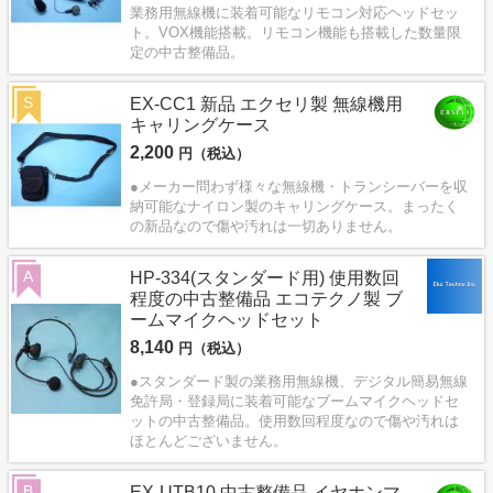
業務用無線機に装着可能なリモコン対応ヘッドセッ
ト。VOX機能搭載。リモコン機能も搭載した数量限
定の中古整備品。
S
EX-CC1 新品 エクセリ製 無線機用
キャリングケース
2,200
円（税込）
●メーカー問わず様々な無線機・トランシーバーを収
納可能なナイロン製のキャリングケース。まったく
の新品なので傷や汚れは一切ありません。
A
HP-334(スタンダード用) 使用数回
程度の中古整備品 エコテクノ製 ブ
ームマイクヘッドセット
8,140
円（税込）
●スタンダード製の業務用無線機、デジタル簡易無線
免許局・登録局に装着可能なブームマイクヘッドセ
ットの中古整備品。使用数回程度なので傷や汚れは
ほとんどございません。
B
EX-UTB10 中古整備品 イヤホンマ