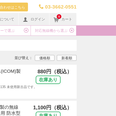
03-3662-0551
合わせはこちら
0
について
ログイン
カート
カーで選ぶ
対応無線機から選ぶ
並び替え：
価格順
新着順
(ICOM)製
880円（税込）
在庫あり
-135 未使用新古品です。
リ製の無線
1,100円（税込）
用 防水型
在庫あり