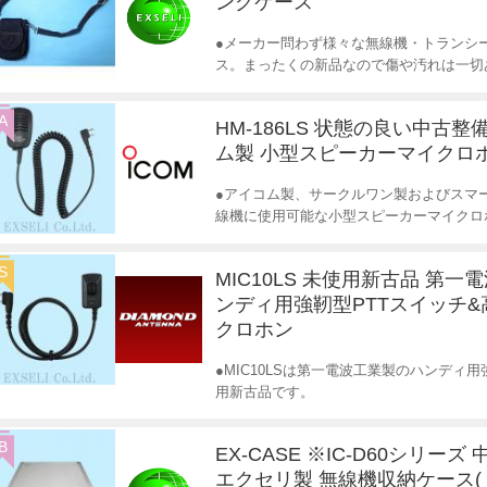
ングケース
●メーカー問わず様々な無線機・トランシ
ス。まったくの新品なので傷や汚れは一切
A
HM-186LS 状態の良い中古整
ム製 小型スピーカーマイクロ
●アイコム製、サークルワン製およびスマ
線機に使用可能な小型スピーカーマイクロ
S
MIC10LS 未使用新古品 第一
ンディ用強靭型PTTスイッチ
クロホン
●MIC10LSは第一電波工業製のハンディ
用新古品です。
B
EX-CASE ※IC-D60シリーズ
エクセリ製 無線機収納ケース