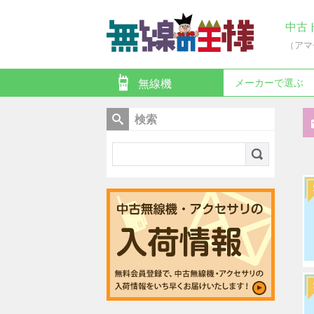
中古
（アマ
メーカーで選ぶ
無線機
検索