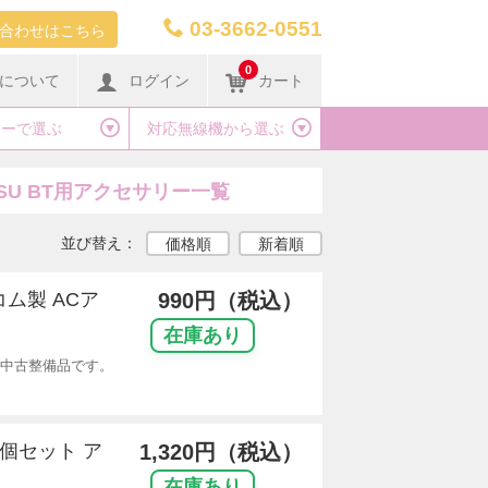
03-3662-0551
合わせはこちら
0
について
ログイン
カート
カーで選ぶ
対応無線機から選ぶ
/ IP700SU BT用アクセサリー一覧
並び替え：
価格順
新着順
コム製 ACア
990円（税込）
在庫あり
4 中古整備品です。
10個セット ア
1,320円（税込）
)
在庫あり