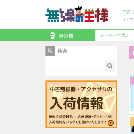
中古
（アマ
メーカーで選ぶ
無線機
検索