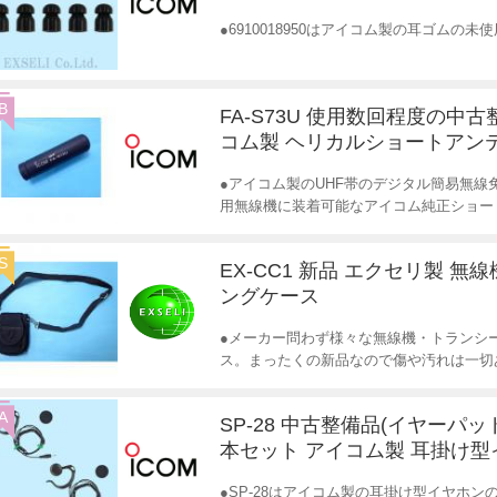
●6910018950はアイコム製の耳ゴムの
B
FA-S73U 使用数回程度の中古
コム製 ヘリカルショートアン
●アイコム製のUHF帯のデジタル簡易無
用無線機に装着可能なアイコム純正ショー
S
EX-CC1 新品 エクセリ製 無
ングケース
●メーカー問わず様々な無線機・トランシ
ス。まったくの新品なので傷や汚れは一切
A
SP-28 中古整備品(イヤーパッド
本セット アイコム製 耳掛け型
●SP-28はアイコム製の耳掛け型イヤホン