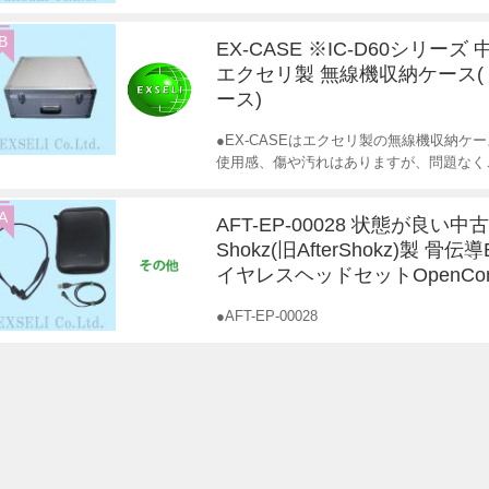
B
EX-CASE ※IC-D60シリーズ
エクセリ製 無線機収納ケース
ース)
●EX-CASEはエクセリ製の無線機収納ケ
使用感、傷や汚れはありますが、問題なく
A
AFT-EP-00028 状態が良い
Shokz(旧AfterShokz)製 骨伝導B
イヤレスヘッドセットOpenCo
●AFT-EP-00028