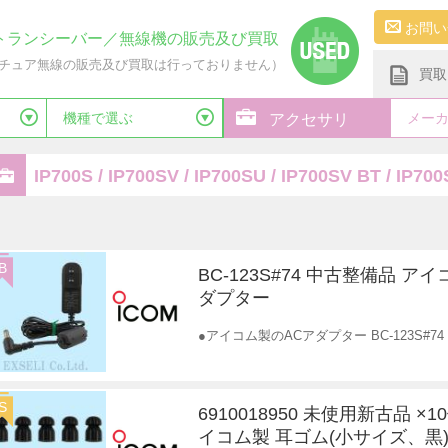
お問い
トランシーバー／無線機の販売及び買取
チュア無線の販売及び買取は行っておりません）
買取
機種で選ぶ
メー
アクセサリ
IP700S / IP700SV / IP700SU / IP700SV BT 
B
BC-123S#74 中古整備品 アイ
ダプター
●アイコム製のACアダプター BC-123S#7
S
6910018950 未使用新古品 ×
イコム製 耳ゴム(小サイズ、黒