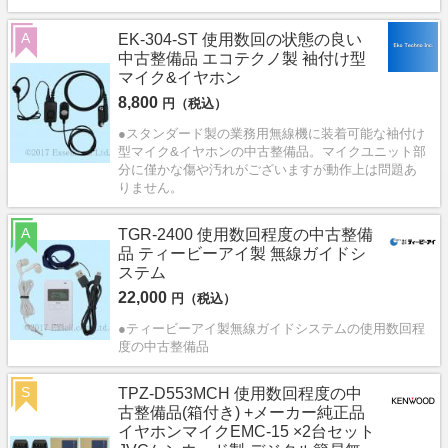
A
EK-304-ST 使用数回の状態の良い
中古整備品 エコテクノ製 袖付け型
マイク&イヤホン
8,800
円（税込）
●スタンダード製の業務用無線機に装着可能な袖付け
型マイク&イヤホンの中古整備品。マイクユニット部
分に僅かな傷や汚れがございますが動作上は問題あ
りません。
A
TGR-2400 使用数回程度の中古整備
品 ティービーアイ製 無線ガイドシ
ステム
22,000
円（税込）
●ティービーアイ製無線ガイドシステムの使用数回程
度の中古整備品
S
TPZ-D553MCH 使用数回程度の中
古整備品(箱付き) +メーカー純正品
イヤホンマイクEMC-15 ×2台セット