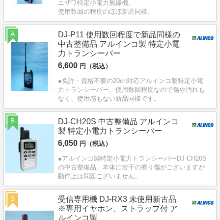
ニザワ特定小電力無線機。
使用数回の程度のほぼ新品同様。
A
DJ-P11 使用数回程度で新品同様の
中古整備品 アルインコ製 特定小電
力トランシーバー
6,600
円（税込）
●免許・資格不要の20ch対応アルインコ製特定小電
力トランシーバー。使用数回程度なので傷や汚れも
なく、使用感もない新品同様です。
B
DJ-CH20S 中古整備品 アルインコ
製 特定小電力トランシーバー
6,050
円（税込）
●アルインコ製特定小電力トランシーバーDJ-CH20S
の中古整備品。本体に若干の擦り傷がございますが
動作上は問題ございません。
S
受信専用機 DJ-RX3 未使用新古品
※専用イヤホン、ストラップ付 ア
ルインコ製