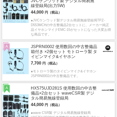
JVCケンウッド製 デジタル簡易無
線登録局(出力5W)
44,000
円（税込）
●JVCケンウッド製デジタル簡易無線登録局TPZ-
D553MCHの中古整備品2台セットに、メーカー純正
品イヤホンマイクEMC-15がセットになった大変お得
な商品です。
A
JSPRN0002 使用数回の中古整備品
箱付き ×2個セット モトローラ製 タ
イピンマイク&イヤホン
7,700
円（税込）
●モトローラ製のタイピンマイク&イヤホン
JSPRN0002の中古整備品です。
A
HX575UJD281S 使用数回の中古整
備品×2台セット waveCSR製 デジ
タル簡易無線登録局
44,000
円（税込）
●wave CSR製 デジタル簡易無線登録局