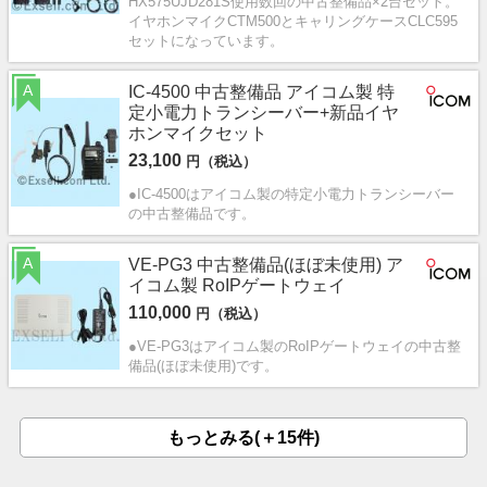
HX575UJD281S使用数回の中古整備品×2台セット。
イヤホンマイクCTM500とキャリングケースCLC595
セットになっています。
A
IC-4500 中古整備品 アイコム製 特
定小電力トランシーバー+新品イヤ
ホンマイクセット
23,100
円（税込）
●IC-4500はアイコム製の特定小電力トランシーバー
の中古整備品です。
A
VE-PG3 中古整備品(ほぼ未使用) ア
イコム製 RoIPゲートウェイ
110,000
円（税込）
●VE-PG3はアイコム製のRoIPゲートウェイの中古整
備品(ほぼ未使用)です。
もっとみる(＋15件)