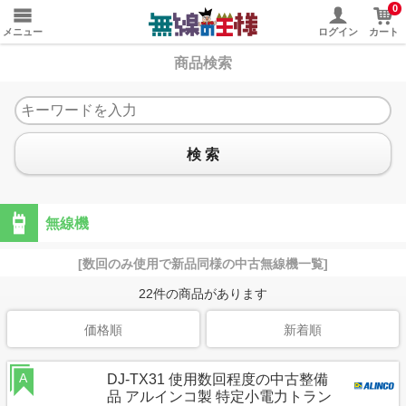
0
メニュー
ログイン
カート
商品検索
検 索
無線機
[数回のみ使用で新品同様の中古無線機一覧]
22
件の商品があります
価格順
新着順
A
DJ-TX31 使用数回程度の中古整備
品 アルインコ製 特定小電力トラン