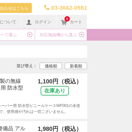
03-3662-0551
合わせはこちら
0
について
ログイン
カート
カーで選ぶ
対応無線機から選ぶ
並び替え：
価格順
新着順
リ製の無線
1,100円（税込）
用 防水型
在庫あり
ーバー用 防水型ビニールケースWP001の未使
で、使用感や汚れは一切ございません。
整備品 アル
1,980円（税込）