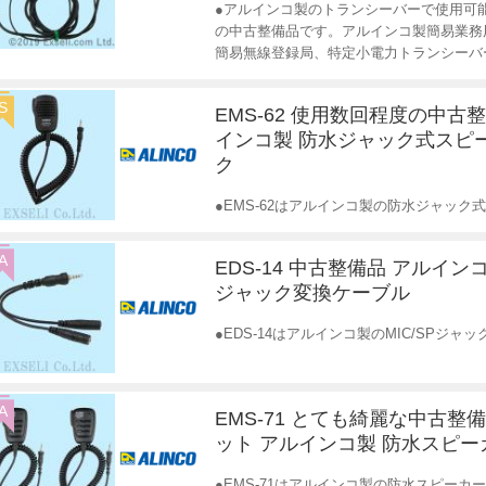
●アルインコ製のトランシーバーで使用可能
の中古整備品です。アルインコ製簡易業務
簡易無線登録局、特定小電力トランシーバ
S
EMS-62 使用数回程度の中古
インコ製 防水ジャック式スピ
ク
●EMS-62はアルインコ製の防水ジャッ
A
EDS-14 中古整備品 アルインコ製
ジャック変換ケーブル
●EDS-14はアルインコ製のMIC/SPジ
A
EMS-71 とても綺麗な中古整備
ット アルインコ製 防水スピ
●EMS-71はアルインコ製の防水スピー