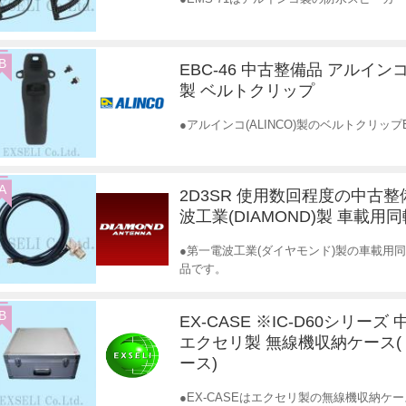
B
EBC-46 中古整備品 アルインコ(
製 ベルトクリップ
●アルインコ(ALINCO)製のベルトクリップ
A
2D3SR 使用数回程度の中古整
波工業(DIAMOND)製 車載用
●第一電波工業(ダイヤモンド)製の車載用同
品です。
B
EX-CASE ※IC-D60シリーズ
エクセリ製 無線機収納ケース
ース)
●EX-CASEはエクセリ製の無線機収納ケ