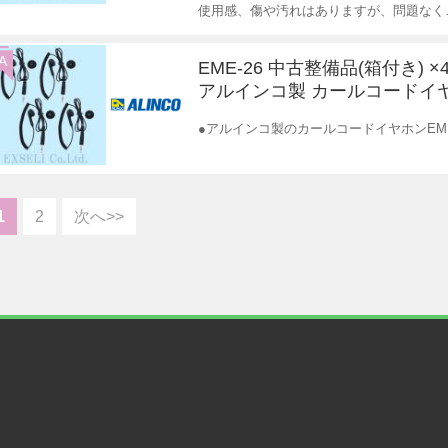
使用感、傷や汚れはありますが、問題なく
A
EME-26 中古整備品(箱付き) 
アルインコ製 カールコードイ
●アルインコ製のカールコードイヤホンEME
1
2
次へ>>