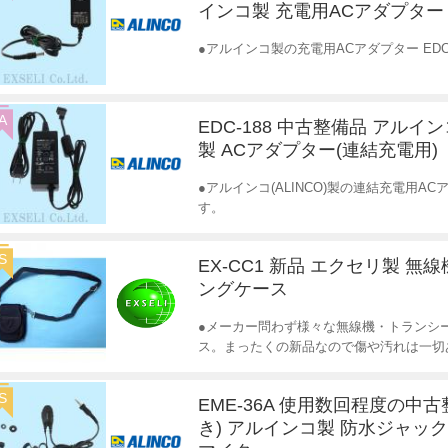
インコ製 充電用ACアダプター
●アルインコ製の充電用ACアダプター EDC
A
EDC-188 中古整備品 アルインコ
製 ACアダプター(連結充電用)
●アルインコ(ALINCO)製の連結充電用A
す。
S
EX-CC1 新品 エクセリ製 無
ングケース
●メーカー問わず様々な無線機・トランシ
ス。まったくの新品なので傷や汚れは一切
S
EME-36A 使用数回程度の中
き) アルインコ製 防水ジャッ