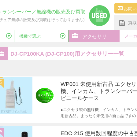
お問い
トランシーバー／無線機の販売及び買取
チュア無線の販売及び買取は行っておりません）
買取
機種で選ぶ
メー
アクセサリ
DJ-CP100KA (DJ-CP100)用アクセサリー一覧
S
WP001 未使用新古品 エクセ
機、インカム、トランシーバー
ビニールケース
●エクセリ製の無線機、インカム、トランシ
用新古品。まったく未使用の新古品ですの
A
EDC-215 使用数回程度の中古