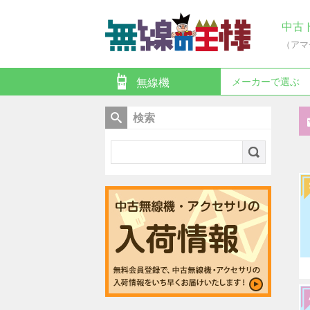
中古
（アマ
メーカーで選ぶ
無線機
検索