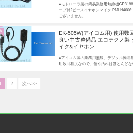
●モトローラ製の簡易業務用無線機GP318
ーブ付2ピースイヤホンマイク PMLN46
ございません。
A
EK-505W(アイコム用) 使用
良い中古整備品 エコテクノ製
イク&イヤホン
●アイコム製の業務用無線、デジタル簡易
用数回程度なので、傷や汚れはほとんどな
1
2
次へ>>