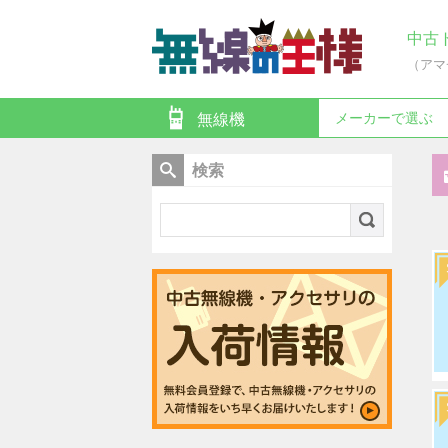
中古
（アマ
メーカーで選ぶ
無線機
検索