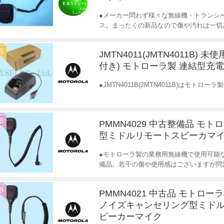
●メーカー問わず様々な無線機・トランシ
ス。まったくの新品なので傷や汚れは一切
S
JMTN4011(JMTN4011B) 
付き) モトローラ製 連結型充
●JMTN4011B(JMTN4011B)はモ
B
PMMN4029 中古整備品 モト
型ミドルリモートスピーカマ
●モトローラ製の業務用無線機で使用可能
備品。若干の傷や使用感はございますが問
B
PMMN4021 中古品 モトロー
ノイズキャンセリング型ミド
ピーカーマイク