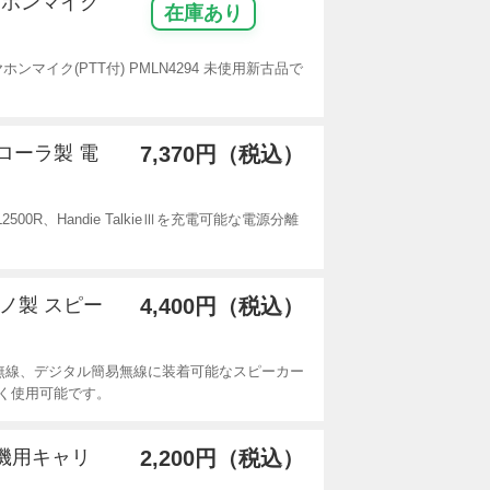
イヤホンマイク
在庫あり
ホンマイク(PTT付) PMLN4294 未使用新古品で
トローラ製 電
7,370円（税込）
00R、Handie TalkieⅢを充電可能な電源分離
。
クノ製 スピー
4,400円（税込）
無線、デジタル簡易無線に装着可能なスピーカー
く使用可能です。
線機用キャリ
2,200円（税込）