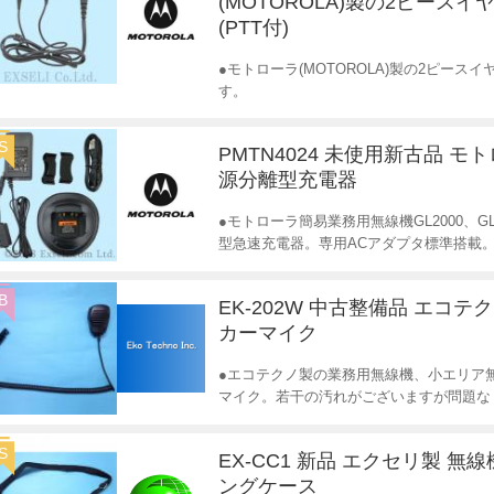
(MOTOROLA)製の2ピース
(PTT付)
●モトローラ(MOTOROLA)製の2ピースイヤ
す。
S
PMTN4024 未使用新古品 モ
源分離型充電器
●モトローラ簡易業務用無線機GL2000、GL25
型急速充電器。専用ACアダプタ標準搭載
B
EK-202W 中古整備品 エコテ
カーマイク
●エコテクノ製の業務用無線機、小エリア
マイク。若干の汚れがございますが問題な
S
EX-CC1 新品 エクセリ製 無
ングケース