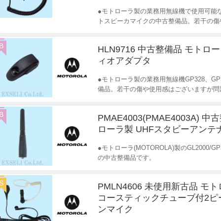
●モトローラ製の業務用無線機で使用可能
トスピーカマイクの中古整備品。若干の傷
B
HLN9716 中古整備品 モトロ
ィオアダプタ
●モトローラ製の業務用無線機GP328、G
備品。若干の傷や使用感はございますが問
B
PMAE4003(PMAE4003A) 
ローラ製 UHFスタビーアンテ
●モトローラ(MOTOROLA)製のGL2000/G
の中古整備品です。
S
PMLN4606 未使用新古品 モ
コースティックチューブ付2ピ
ンマイク