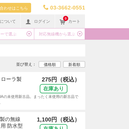
03-3662-0551
合わせはこちら
0
について
ログイン
カート
カーで選ぶ
対応無線機から選ぶ
並び替え：
価格順
新着順
モトローラ製
275円（税込）
在庫あり
20Aの未使用新古品。まったく未使用の新古品で
。
リ製の無線
1,100円（税込）
用 防水型
在庫あり