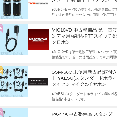
●スタンダード製のデジタル簡易無線に装
品ですが新品の半分以上の用量で使用可能
A
MIC10VD 中古整備品 第一電
ンディ用強靭型PTTスイッチ
クロホン
●MIC10VDは第一電波工業製のハンディ
整備品です。若干の使用感がりますが問題
S
SSM-56C 未使用新古品(箱付き
ト YAESU(スタンダードホライ
タイピンマイク&イヤホン
●YAESU(スタンダードホライゾン)製の小
新古品4本セットです。
A
PA-47A 中古整備品 スタンダ