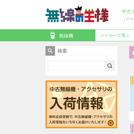
中古
（アマ
メーカーで選ぶ
無線機
検索