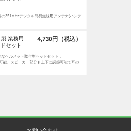
)製の351MHzデジタル簡易無線用アンテナ(ハンデ
ノ製 業務用
4,730円（税込）
ッドセット
能なヘルメット取付型ヘッドセット 。
可能。スピーカー部分も上下に調節可能で耳の
お問い合わせ