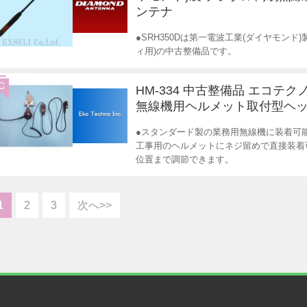
ンテナ
●SRH350Dは第一電波工業(ダイヤモンド
ィ用)の中古整備品です。
C
HM-334 中古整備品 エコテク
無線機用ヘルメット取付型ヘ
●スタンダード製の業務用無線機に装着可
工事用のヘルメットにネジ留めで直接装着
位置まで調節できます。
1
2
3
次へ>>