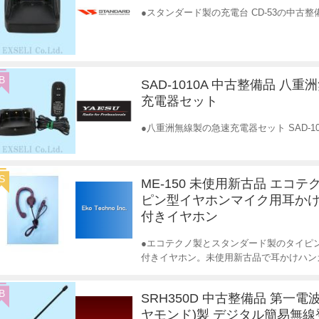
●スタンダード製の充電台 CD-53の中古
B
SAD-1010A 中古整備品 八重
充電器セット
●八重洲無線製の急速充電器セット SAD-1
S
ME-150 未使用新古品 エコテ
ピン型イヤホンマイク用耳かけ
付きイヤホン
●エコテクノ製とスタンダード製のタイピ
付きイヤホン。未使用新古品で耳かけハン
B
SRH350D 中古整備品 第一電
ヤモンド)製 デジタル簡易無