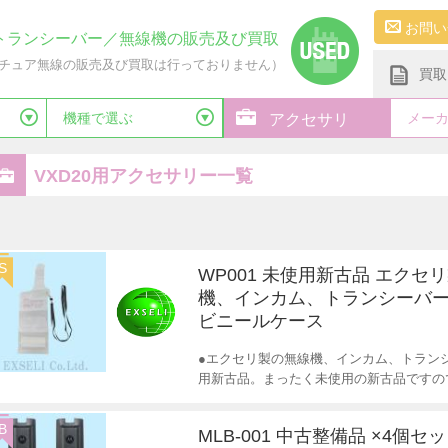
お問い
トランシーバー／無線機の販売及び買取
チュア無線の販売及び買取は行っておりません）
買取
機種で選ぶ
メー
アクセサリ
VXD20用アクセサリー一覧
S
WP001 未使用新古品 エクセ
機、インカム、トランシーバー
ビニールケース
●エクセリ製の無線機、インカム、トランシ
用新古品。まったく未使用の新古品ですの
B
MLB-001 中古整備品 ×4個セ