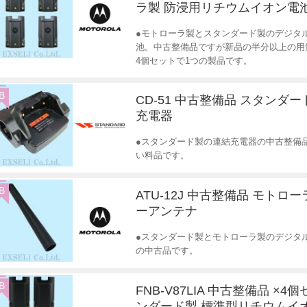
ラ製 防浸用リチウムイオン電
●モトローラ製とスタンダード製のデジタ
池。中古整備品ですが新品の半分以上の用
4個セットで1つの製品です。
B
CD-51 中古整備品 スタンダー
充電器
●スタンダード製の連結充電器の中古整備
い料品です。
B
ATU-12J 中古整備品 モトロ
ーアンテナ
●スタンダード製とモトローラ製のデジタ
の中古品です。
B
FNB-V87LIA 中古整備品 ×4
ンダード製 標準型リチウムイ