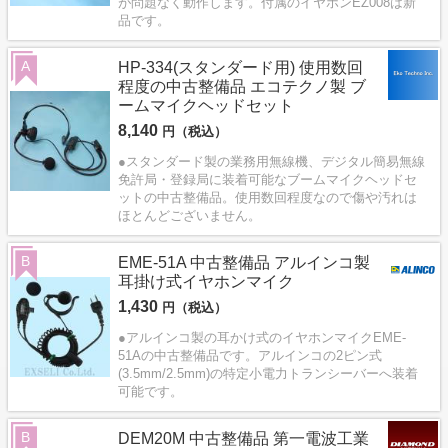
が問題なく動作します。付属のイヤホンEZ008は新
品です。
A
HP-334(スタンダード用) 使用数回
程度の中古整備品 エコテクノ製 ブ
ームマイクヘッドセット
8,140
円（税込）
●スタンダード製の業務用無線機、デジタル簡易無線
免許局・登録局に装着可能なブームマイクヘッドセ
ットの中古整備品。使用数回程度なので傷や汚れは
ほとんどございません。
B
EME-51A 中古整備品 アルインコ製
耳掛け式イヤホンマイク
1,430
円（税込）
●アルインコ製の耳かけ式のイヤホンマイクEME-
51Aの中古整備品です。アルインコの2ピン式
(3.5mm/2.5mm)の特定小電力トランシーバーへ装着
可能です。
B
DEM20M 中古整備品 第一電波工業