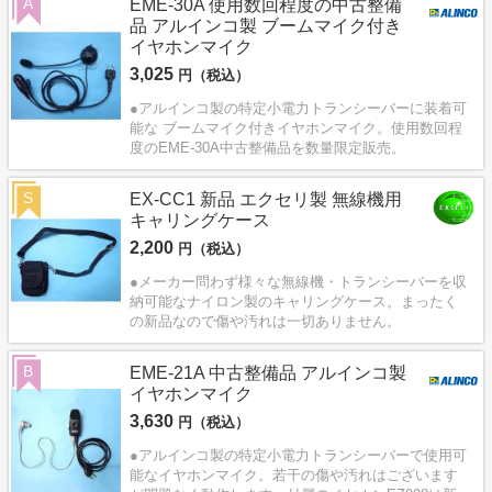
A
EME-30A 使用数回程度の中古整備
品 アルインコ製 ブームマイク付き
イヤホンマイク
3,025
円（税込）
●アルインコ製の特定小電力トランシーバーに装着可
能な ブームマイク付きイヤホンマイク。使用数回程
度のEME-30A中古整備品を数量限定販売。
S
EX-CC1 新品 エクセリ製 無線機用
キャリングケース
2,200
円（税込）
●メーカー問わず様々な無線機・トランシーバーを収
納可能なナイロン製のキャリングケース。まったく
の新品なので傷や汚れは一切ありません。
B
EME-21A 中古整備品 アルインコ製
イヤホンマイク
3,630
円（税込）
●アルインコ製の特定小電力トランシーバーで使用可
能なイヤホンマイク。若干の傷や汚れはございます