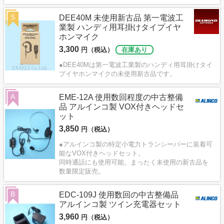
S
DEE40M 未使用新古品 第一電波工
業製 ハンディ用耳掛けタイプイヤ
ホンマイク
3,300
円（税込）
在庫あり
●DEE40Mは第一電波工業製のハンディ用耳掛けタイ
プイヤホンマイクの未使用新古品です。
A
EME-12A 使用数回程度の中古整備
品 アルインコ製 VOX付きヘッドセ
ット
3,850
円（税込）
●アルインコ製の特定小電力トランシーバーに装着可
能なVOX付きヘッドセット。
同時通話にも使用可能。まったく未使用の新古品を
数量限定販売。
B
EDC-109J 使用数回の中古整備品
アルインコ製 ツイン充電器セット
3,960
円（税込）