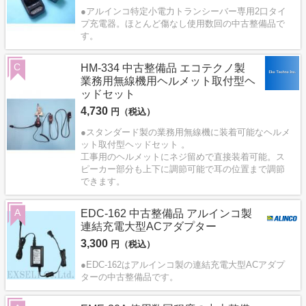
●アルインコ特定小電力トランシーバー専用2口タイ
プ充電器。ほとんど傷なし使用数回の中古整備品で
す。
C
HM-334 中古整備品 エコテクノ製
業務用無線機用ヘルメット取付型ヘ
ッドセット
4,730
円（税込）
●スタンダード製の業務用無線機に装着可能なヘルメ
ット取付型ヘッドセット 。
工事用のヘルメットにネジ留めで直接装着可能。ス
ピーカー部分も上下に調節可能で耳の位置まで調節
できます。
A
EDC-162 中古整備品 アルインコ製
連結充電大型ACアダプター
3,300
円（税込）
●EDC-162はアルインコ製の連結充電大型ACアダプ
ターの中古整備品です。