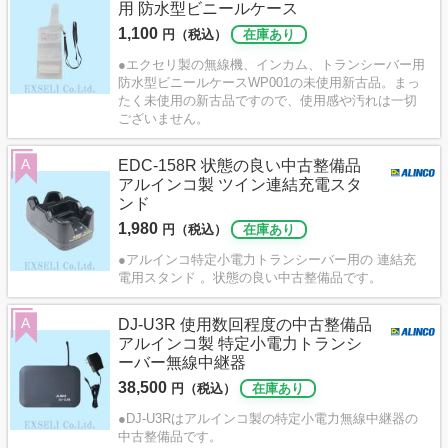
用 防水型ビニールケース
1,100
円（税込）
在庫あり
●エクセリ製の無線機、インカム、トランシーバー用
防水型ビニールケースWP001の未使用新古品。まっ
たく未使用の新古品ですので、使用感や汚れは一切
ございません。
A
EDC-158R 状態の良い中古整備品
アルインコ製 ツイン連結充電スタ
ンド
1,980
円（税込）
在庫あり
●アルインコ特定小電力トランシーバー用の 連結充
電用スタンド 。状態の良い中古整備品です。
A
DJ-U3R 使用数回程度の中古整備品
アルインコ製 特定小電力トランシ
ーバー無線中継器
38,500
円（税込）
在庫あり
●DJ-U3Rはアルインコ製の特定小電力無線中継器の
中古整備品です。