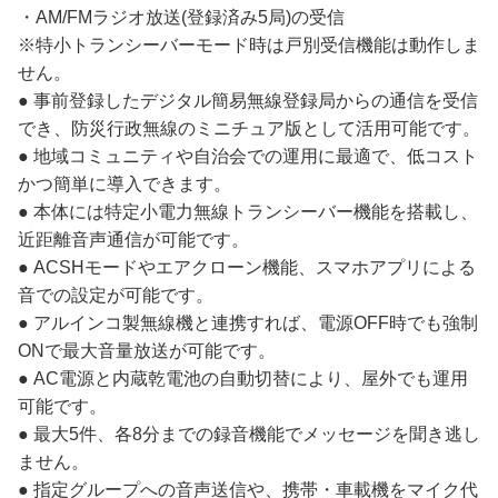
・AM/FMラジオ放送(登録済み5局)の受信
※特小トランシーバーモード時は戸別受信機能は動作しま
せん。
● 事前登録したデジタル簡易無線登録局からの通信を受信
でき、防災行政無線のミニチュア版として活用可能です。
● 地域コミュニティや自治会での運用に最適で、低コスト
かつ簡単に導入できます。
● 本体には特定小電力無線トランシーバー機能を搭載し、
近距離音声通信が可能です。
● ACSHモードやエアクローン機能、スマホアプリによる
音での設定が可能です。
● アルインコ製無線機と連携すれば、電源OFF時でも強制
ONで最大音量放送が可能です。
● AC電源と内蔵乾電池の自動切替により、屋外でも運用
可能です。
● 最大5件、各8分までの録音機能でメッセージを聞き逃し
ません。
● 指定グループへの音声送信や、携帯・車載機をマイク代