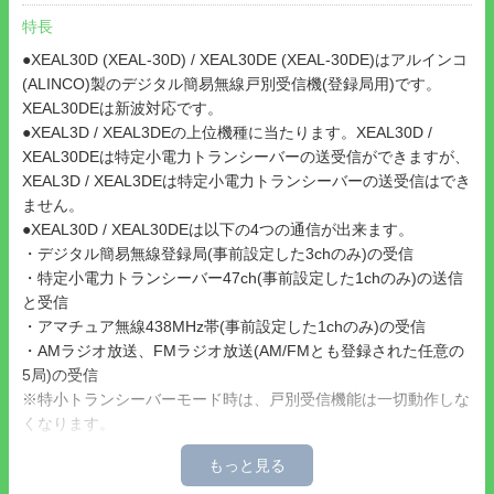
特長
●XEAL30D (XEAL-30D) / XEAL30DE (XEAL-30DE)はアルインコ
(ALINCO)製のデジタル簡易無線戸別受信機(登録局用)です。
XEAL30DEは新波対応です。
●XEAL3D / XEAL3DEの上位機種に当たります。XEAL30D /
XEAL30DEは特定小電力トランシーバーの送受信ができますが、
XEAL3D / XEAL3DEは特定小電力トランシーバーの送受信はでき
ません。
●XEAL30D / XEAL30DEは以下の4つの通信が出来ます。
・デジタル簡易無線登録局(事前設定した3chのみ)の受信
・特定小電力トランシーバー47ch(事前設定した1chのみ)の送信
と受信
・アマチュア無線438MHz帯(事前設定した1chのみ)の受信
・AMラジオ放送、FMラジオ放送(AM/FMとも登録された任意の
5局)の受信
※特小トランシーバーモード時は、戸別受信機能は一切動作しな
くなります。
●あらかじめ登録した別のデジタル簡易無線登録局などからのチ
ャンネルからの通信を受信して音声を聞くことができますので、