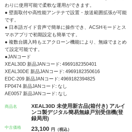
わりに使用可能で柔軟な運用ができます。
● 壁面取付や高性能アンテナで設置・放送範囲拡張が可能
です。
● 日本語ガイド音声で簡単に操作でき、ACSHモードとス
マホアプリで初期設定も簡単です。
● 複数台購入時もエアクローン機能により、無線でまとめ
て設定可能です。
●JANコード
XEAL30D 新品JANコード: 4969182350401
XEAL30DE 新品JANコード: 4969182350616
EDC-209 新品JANコード: 4969182394825
FP0474 新品JANコード: なし
AE0057 新品JANコード: なし
XEAL30D 未使用新古品(箱付き) アルイ
商品名
ンコ製デジタル簡易無線戸別受信機(登
録局用)
中古価格
23,100
円（税込）