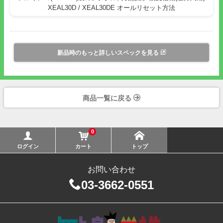
XEAL30D / XEAL30DE オールリセット方法
ることができます。
●放送された音声を最大5件まで、1件につき8分まで自動で録音
する録音機能を搭載していますのでメッセージを聞き逃すことが
ありません。
●アルインコ製の簡易無線機を使用すれば指定したグループの
新品時のもっと詳しいスペックを見る
XEAL30Dにのみ音声を送信することができます。
●マイク代わりに使用する無線機は携帯機だけでなく車載機など
も使用できるので場所を選ばず運用でき、非常時でも柔軟に対応
できます。
商品一覧に戻る
●付属の壁面取付用プレートを使用して、本製品を壁面に取り付
けることが出来ます。
●使用場所によってはビルなどの屋上に設置した高性能アンテナ
0
と組み合わせることで放送エリアをさらに拡大させることができ
ログイン
カート
トップ
ます。
●日本語の文章読み上げのガイド音声によるアシストで簡単に操
お問い合わせ
作を行うことができます。
03-3662-0551
●初期設定はACSHモードとスマホアプリで簡単に行うことがで
きますので、購入後すぐに導入いただけます。複数のXEAL30D
をご購入いただいた場合でも、エアクローン機能によりまとめて
無線で設定を行うことができますので手間がかかりません。