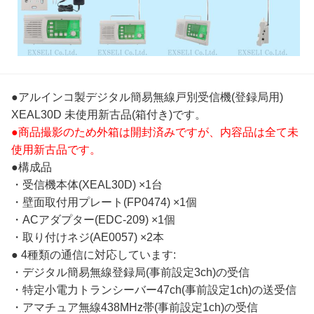
●アルインコ製デジタル簡易無線戸別受信機(登録局用)
XEAL30D 未使用新古品(箱付き)です。
●商品撮影のため外箱は開封済みですが、内容品は全て未
使用新古品です。
●構成品
・受信機本体(XEAL30D) ×1台
・壁面取付用プレート(FP0474) ×1個
・ACアダプター(EDC-209) ×1個
・取り付けネジ(AE0057) ×2本
● 4種類の通信に対応しています:
・デジタル簡易無線登録局(事前設定3ch)の受信
・特定小電力トランシーバー47ch(事前設定1ch)の送受信
・アマチュア無線438MHz帯(事前設定1ch)の受信