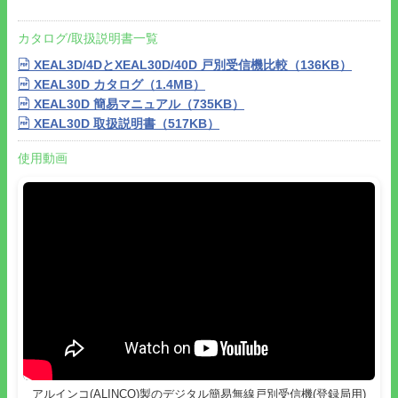
防災行政無線システムのミニチュア版との位置づけのシステムで
す。
カタログ/取扱説明書一覧
●地域のコミュニティや自治会などでの運用に、災害などの緊急
時のBCP対策として最適です。従来の本格的な戸別受信機は、多
XEAL3D/4DとXEAL30D/40D 戸別受信機比較（136KB）
彩な機能こそ搭載していますが設置や購入にかかるコストが高
XEAL30D カタログ（1.4MB）
く、地域の自治会や小さいコミュニティでは導入が難しいもので
XEAL30D 簡易マニュアル（735KB）
したが、本製品はリーズナブルな価格でコストを抑えて簡単に導
XEAL30D 取扱説明書（517KB）
入できます。
●本製品本体にも特定小電力無線トランシーバーとしての機能を
使用動画
搭載、近距離の音声通信を可能にしました。
●周波数やユーザーコード、グループ番号を自動判定するACSH
モードとマスター機の設定を無線でまとめてコピーするエアクロ
ーン機能を搭載しています。
●設定はスマホの専用アプリで音を使って設定することも可能で
す。
●専用機能を持つアルインコ製のデジタル簡易無線業務トランシ
ーバーと組み合わせることで、緊急時の呼び出しの際は本製品が
電源OFFの状態でも強制的に電源ONになり、受信した音声を最
大音量で放送します。
●防災用受信機には必須のAC電源と内蔵乾電池の自動切り替え機
能も採用されていますので、非常時でも屋外に持ち出して運用す
アルインコ(ALINCO)製のデジタル簡易無線戸別受信機(登録局用)