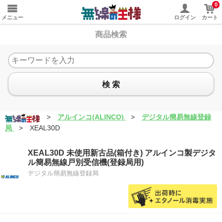
0
メニュー
ログイン
カート
商品検索
検 索
>
アルインコ(ALINCO)
>
デジタル簡易無線登録
局
>
XEAL30D
XEAL30D 未使用新古品(箱付き) アルインコ製デジタ
ル簡易無線戸別受信機(登録局用)
デジタル簡易無線登録局