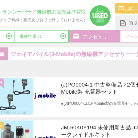
お問い
トランシーバー／無線機の販売及び買取
チュア無線の販売及び買取は行っておりません）
買取
機種で選ぶ
メー
アクセサリ
ジェイモバイル(J-Mobile)の無線機アクセサリー一
B
(J)PO0004-1 中古整備品 ×2個
Mobile製 充電器セット
●(J)PO0004-1はJ-Mobile製の充電器
S
JM-60K0Y194 未使用新古品 J-
ークレイドルキット