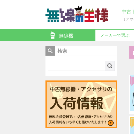
中古
（アマ
メーカーで選ぶ
無線機
検索