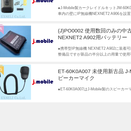
●J-Mobile製カークレイドルキットJM-60
車内の壁にIP無線機NEXNET2 A906を
A
(J)PO0002 使用数回のみの
NEXNET2 A902用バッテリー
●携帯型IP無線機 NEXNET2 A902に装
整備品ですが新品の半分以上の用量で使用
S
ET-60K0A007 未使用新古品 J-M
ピーカーマイク
●ET-60K0A007はJ-Mobile製のスピ