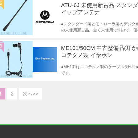
S
ATU-6J 未使用新古品 スタン
イップアンテナ
●スタンダード製とモトローラ製のデジタ
の未使用新古品。全く未使用ですので、傷
B
ME101/50CM 中古整備品(耳
コテクノ製 イヤホン
●ME101はエコテクノ製のケーブル長50
です。
1
2
次へ>>