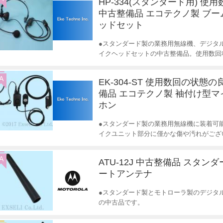
HP-334(スタンダード用) 使
中古整備品 エコテクノ製 ブ
ッドセット
●スタンダード製の業務用無線機、デジタ
イクヘッドセットの中古整備品。使用数回
A
EK-304-ST 使用数回の状態
備品 エコテクノ製 袖付け型マ
ホン
●スタンダード製の業務用無線機に装着可
イクユニット部分に僅かな傷や汚れがござ
A
ATU-12J 中古整備品 スタン
ートアンテナ
●スタンダード製とモトローラ製のデジタ
の中古品です。