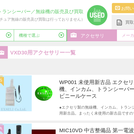
お問い
トランシーバー／無線機の販売及び買取
チュア無線の販売及び買取は行っておりません）
買取
機種で選ぶ
メー
アクセサリ
VXD30用アクセサリー一覧
S
WP001 未使用新古品 エクセ
機、インカム、トランシーバー
ビニールケース
●エクセリ製の無線機、インカム、トランシ
用新古品。まったく未使用の新古品ですの
A
MIC10VD 中古整備品 第一電