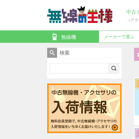
中古
（アマ
メーカーで選ぶ
無線機
検索