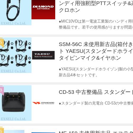
ンディ用強靭型PTTスイッチ
クロホン
●MIC10VDは第一電波工業製のハンディ
整備品です。若干の使用感がりますが問題
S
SSM-56C 未使用新古品(箱付き
ト YAESU(スタンダードホライ
タイピンマイク&イヤホン
●YAESU(スタンダードホライゾン)製の小
新古品4本セットです。
B
CD-53 中古整備品 スタンダー
●スタンダード製の充電台 CD-53の中古
S