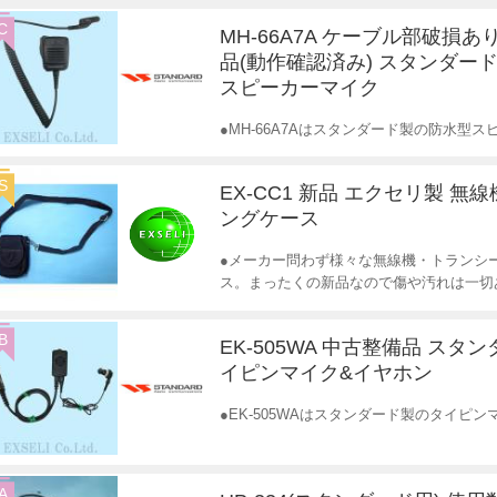
C
MH-66A7A ケーブル部破損
品(動作確認済み) スタンダード
スピーカーマイク
●MH-66A7Aはスタンダード製の防水型
S
EX-CC1 新品 エクセリ製 無
ングケース
●メーカー問わず様々な無線機・トランシ
ス。まったくの新品なので傷や汚れは一切
B
EK-505WA 中古整備品 スタ
イピンマイク&イヤホン
●EK-505WAはスタンダード製のタイピ
A