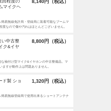
用数回程度の
8,140円（税込）
ームマイクヘ
ル簡易無線免許局・登録局に装着可能なブームマ
程度なので傷や汚れはほとんどございません。
の良い中古整
8,800円（税込）
イク&イヤ
能な袖付け型マイク&イヤホンの中古整備品。マ
いますが動作上は問題ありません。
ダード製 ショ
1,320円（税込）
ル簡易無線登録局で使用出来るショートアンテナ