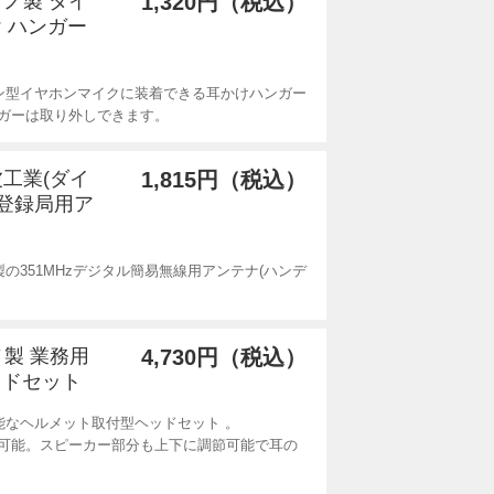
クノ製 タイ
1,320円（税込）
 ハンガー
ン型イヤホンマイクに装着できる耳かけハンガー
ガーは取り外しできます。
波工業(ダイ
1,815円（税込）
線登録局用ア
)製の351MHzデジタル簡易無線用アンテナ(ハンデ
ノ製 業務用
4,730円（税込）
ッドセット
能なヘルメット取付型ヘッドセット 。
可能。スピーカー部分も上下に調節可能で耳の