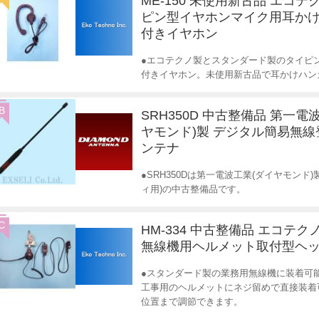
ME-150 未使用新古品 エコテ
ピン型イヤホンマイク用耳かけ
付きイヤホン
●エコテクノ製とスタンダード製のタイピ
付きイヤホン。未使用新古品で耳かけハン
B
SRH350D 中古整備品 第一電
ヤモンド)製 デジタル簡易無
ンテナ
●SRH350Dは第一電波工業(ダイヤモンド
ィ用)の中古整備品です。
C
HM-334 中古整備品 エコテク
無線機用ヘルメット取付型ヘ
●スタンダード製の業務用無線機に装着可
工事用のヘルメットにネジ留めで直接装着
位置まで調節できます。