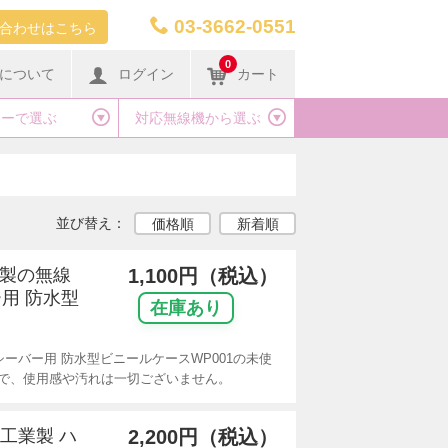
03-3662-0551
合わせはこちら
0
について
ログイン
カート
カーで選ぶ
対応無線機から選ぶ
並び替え：
価格順
新着順
リ製の無線
1,100円（税込）
用 防水型
在庫あり
ーバー用 防水型ビニールケースWP001の未使
で、使用感や汚れは一切ございません。
波工業製 ハ
2,200円（税込）