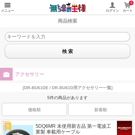
0
メニュー
ログイン
カート
商品検索
検 索
アクセサリー
[DR-BU61DE / DR-BU61D用アクセサリー一覧]
5
件の商品があります
価格順
新着順
S
5DQ6MR 未使用新古品 第一電波工
業製 車載用ケーブル