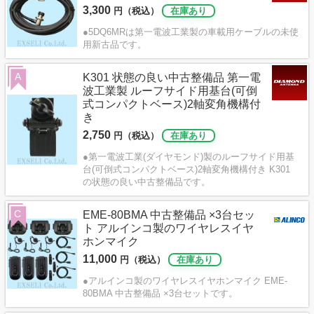
3,300
円（税込）
在庫あり
●5DQ6MRは第一電波工業製の車載用ケーブルの未使
用新古品です。
A
K301 状態の良い中古整備品 第一電
波工業製 ルーフサイド用基台(可倒
式コンパクトベース)2軸変角機構付
き
2,750
円（税込）
在庫あり
●第一電波工業(ダイヤモンド)製のルーフサイド用基
台(可倒式コンパクトベース)2軸変角機構付き K301
の状態の良い中古整備品です。
C
EME-80BMA 中古整備品 ×3台セッ
ト アルインコ製のワイヤレスイヤ
ホンマイク
11,000
円（税込）
在庫あり
●アルインコ製のワイヤレスイヤホンマイク EME-
80BMA 中古整備品 ×3台セットです。