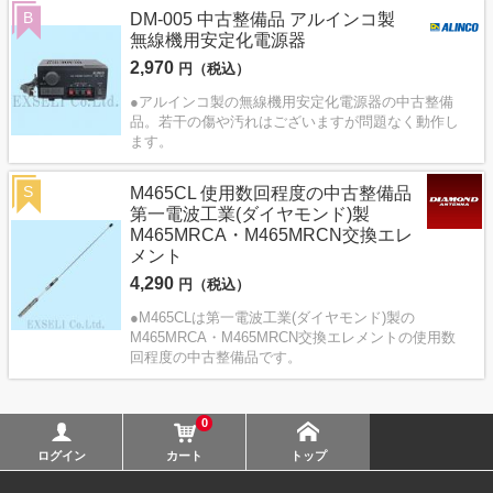
B
DM-005 中古整備品 アルインコ製
無線機用安定化電源器
2,970
円（税込）
●アルインコ製の無線機用安定化電源器の中古整備
品。若干の傷や汚れはございますが問題なく動作し
ます。
S
M465CL 使用数回程度の中古整備品
第一電波工業(ダイヤモンド)製
M465MRCA・M465MRCN交換エレ
メント
4,290
円（税込）
●M465CLは第一電波工業(ダイヤモンド)製の
M465MRCA・M465MRCN交換エレメントの使用数
回程度の中古整備品です。
0
ログイン
カート
トップ