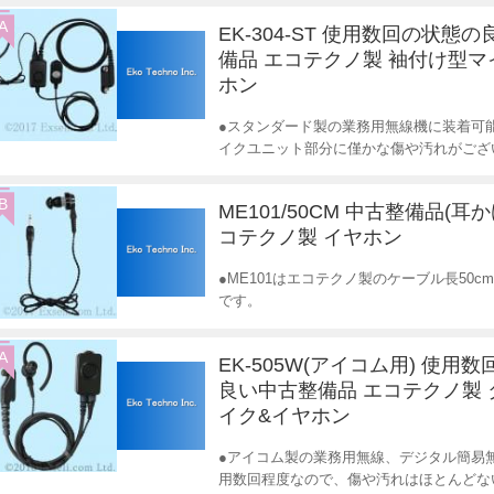
A
EK-304-ST 使用数回の状態
備品 エコテクノ製 袖付け型マ
ホン
●スタンダード製の業務用無線機に装着可
イクユニット部分に僅かな傷や汚れがござ
B
ME101/50CM 中古整備品(耳
コテクノ製 イヤホン
●ME101はエコテクノ製のケーブル長50
です。
A
EK-505W(アイコム用) 使用
良い中古整備品 エコテクノ製
イク&イヤホン
●アイコム製の業務用無線、デジタル簡易
用数回程度なので、傷や汚れはほとんどな