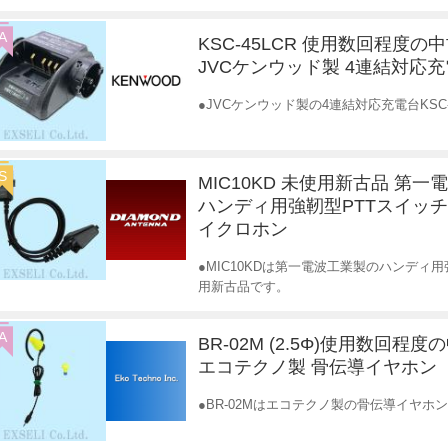
A
KSC-45LCR 使用数回程度の
JVCケンウッド製 4連結対応
●JVCケンウッド製の4連結対応充電台KSC
S
MIC10KD 未使用新古品 第一
ハンディ用強靭型PTTスイッ
イクロホン
●MIC10KDは第一電波工業製のハンディ
用新古品です。
A
BR-02M (2.5Φ)使用数回程
エコテクノ製 骨伝導イヤホン
●BR-02Mはエコテクノ製の骨伝導イヤ