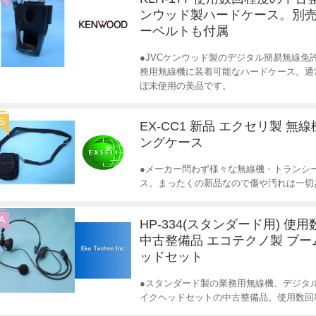
ンウッド製ハードケース。別
ーベルトも付属
●JVCケンウッド製のデジタル簡易無線
務用無線機に装着可能なハードケース。通常
ぼ未使用の美品です。
S
EX-CC1 新品 エクセリ製 無
ングケース
●メーカー問わず様々な無線機・トランシ
ス。まったくの新品なので傷や汚れは一切
A
HP-334(スタンダード用) 使
中古整備品 エコテクノ製 ブ
ッドセット
●スタンダード製の業務用無線機、デジタ
イクヘッドセットの中古整備品。使用数回