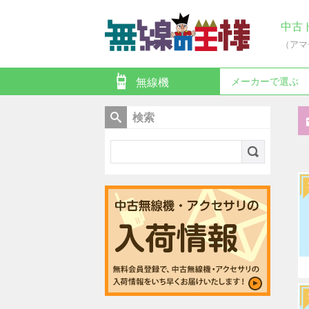
中古
（アマ
メーカーで選ぶ
無線機
検索