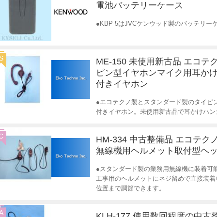
電池バッテリーケース
●KBP-5はJVCケンウッド製のバッテリ
S
ME-150 未使用新古品 エコテ
ピン型イヤホンマイク用耳かけ
付きイヤホン
●エコテクノ製とスタンダード製のタイピ
付きイヤホン。未使用新古品で耳かけハン
C
HM-334 中古整備品 エコテク
無線機用ヘルメット取付型ヘ
●スタンダード製の業務用無線機に装着可
工事用のヘルメットにネジ留めで直接装着
位置まで調節できます。
A
KLH-177 使用数回程度の中古