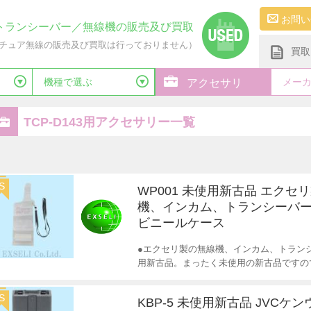
お問い
トランシーバー／無線機の販売及び買取
チュア無線の販売及び買取は行っておりません）
買取
機種で選ぶ
メー
アクセサリ
TCP-D143用アクセサリー一覧
S
WP001 未使用新古品 エクセ
機、インカム、トランシーバー
ビニールケース
●エクセリ製の無線機、インカム、トランシ
用新古品。まったく未使用の新古品ですの
S
KBP-5 未使用新古品 JVCケ