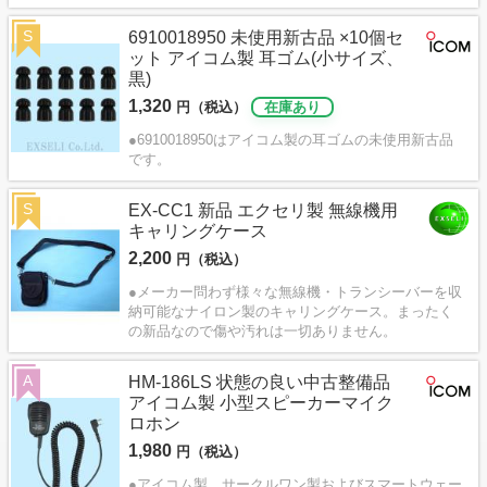
S
6910018950 未使用新古品 ×10個セ
ット アイコム製 耳ゴム(小サイズ、
黒)
1,320
円（税込）
在庫あり
●6910018950はアイコム製の耳ゴムの未使用新古品
です。
S
EX-CC1 新品 エクセリ製 無線機用
キャリングケース
2,200
円（税込）
●メーカー問わず様々な無線機・トランシーバーを収
納可能なナイロン製のキャリングケース。まったく
の新品なので傷や汚れは一切ありません。
A
HM-186LS 状態の良い中古整備品
アイコム製 小型スピーカーマイク
ロホン
1,980
円（税込）
●アイコム製、サークルワン製およびスマートウェー