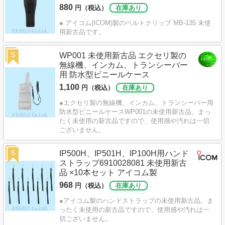
880
円（税込）
在庫あり
● アイコム(ICOM)製のベルトクリップ MB-135 未使
用新古品です。
S
WP001 未使用新古品 エクセリ製の
無線機、インカム、トランシーバー
用 防水型ビニールケース
1,100
円（税込）
在庫あり
●エクセリ製の無線機、インカム、トランシーバー用
防水型ビニールケースWP001の未使用新古品。まっ
たく未使用の新古品ですので、使用感や汚れは一切
ございません。
S
IP500H、IP501H、IP100H用ハンド
ストラップ6910028081 未使用新古
品 ×10本セット アイコム製
968
円（税込）
在庫あり
●アイコム製のハンドストラップの未使用新古品。ま
ったく未使用の新古品ですので、使用感や汚れは一
切ございません。