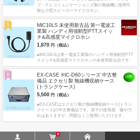
ブ・テレコミュニケーションズ製の無線機に使用可
能な小型スピーカーマイクロホン。
S
MIC10LS 未使用新古品 第一電波工
業製 ハンディ用強靭型PTTスイッ
チ&高感度マイクロホン
1,870
円（税込）
●MIC10LSは第一電波工業製のハンディ用強靭型PTT
スイッチ&高感度マイクロホンの未使用新古品です。
B
EX-CASE ※IC-D60シリーズ 中古整
備品 エクセリ製 無線機収納ケース
(トランクケース)
5,500
円（税込）
●EX-CASEはエクセリ製の無線機収納ケース(トラン
クケース)の中古整備品です。若干の使用感、傷や汚
れはありますが、問題なくご使用いただけます。
0