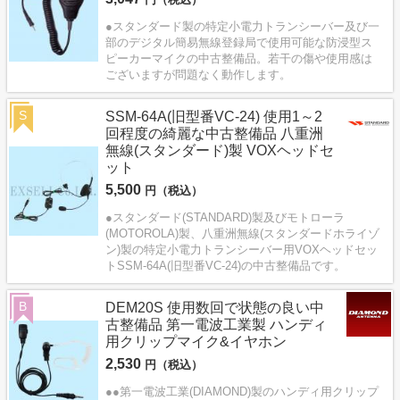
●スタンダード製の特定小電力トランシーバー及び一
部のデジタル簡易無線登録局で使用可能な防浸型ス
ピーカーマイクの中古整備品。若干の傷や使用感は
ございますが問題なく動作します。
S
SSM-64A(旧型番VC-24) 使用1～2
回程度の綺麗な中古整備品 八重洲
無線(スタンダード)製 VOXヘッドセ
ット
5,500
円（税込）
●スタンダード(STANDARD)製及びモトローラ
(MOTOROLA)製、八重洲無線(スタンダードホライゾ
ン)製の特定小電力トランシーバー用VOXヘッドセッ
トSSM-64A(旧型番VC-24)の中古整備品です。
B
DEM20S 使用数回で状態の良い中
古整備品 第一電波工業製 ハンディ
用クリップマイク&イヤホン
2,530
円（税込）
●●第一電波工業(DIAMOND)製のハンディ用クリップ