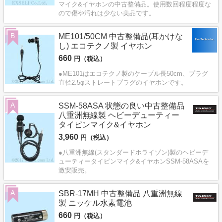
マイク&イヤホンの中古整備品。使用数回程度程度な
ので傷や汚れは少ない美品です。
B
ME101/50CM 中古整備品(耳かけな
し) エコテクノ製 イヤホン
660
円（税込）
●ME101はエコテクノ製のケーブル長50cm、プラグ
直径2.5φストレートプラグのイヤホンです。
A
SSM-58ASA 状態の良い中古整備品
八重洲無線製 ヘビーデューティー
タイピンマイク&イヤホン
3,960
円（税込）
●八重洲無線(スタンダードホライゾン)製のヘビーデ
ューティータイピンマイク&イヤホンSSM-58ASAを
激安販売。
A
SBR-17MH 中古整備品 八重洲無線
製 ニッケル水素電池
660
円（税込）