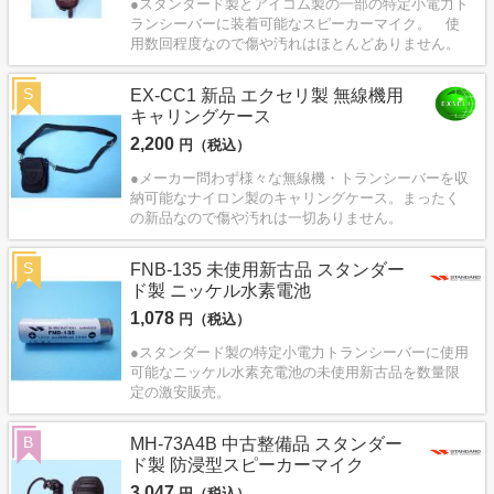
●スタンダード製とアイコム製の一部の特定小電力ト
ランシーバーに装着可能なスピーカーマイク。 使
用数回程度なので傷や汚れはほとんどありません。
S
EX-CC1 新品 エクセリ製 無線機用
キャリングケース
2,200
円（税込）
●メーカー問わず様々な無線機・トランシーバーを収
納可能なナイロン製のキャリングケース。まったく
の新品なので傷や汚れは一切ありません。
S
FNB-135 未使用新古品 スタンダー
ド製 ニッケル水素電池
1,078
円（税込）
●スタンダード製の特定小電力トランシーバーに使用
可能なニッケル水素充電池の未使用新古品を数量限
定の激安販売。
B
MH-73A4B 中古整備品 スタンダー
ド製 防浸型スピーカーマイク
3,047
円（税込）