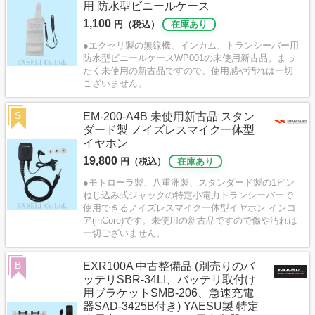
用 防水型ビニールケース
1,100
円（税込）
在庫あり
●エクセリ製の無線機、インカム、トランシーバー用
防水型ビニールケースWP001の未使用新古品。まっ
たく未使用の新古品ですので、使用感や汚れは一切
ございません。
S
EM-200-A4B 未使用新古品 スタン
ダード製 ノイズレスマイク一体型
イヤホン
19,800
円（税込）
在庫あり
●モトローラ製、八重洲製、スタンダード製の1ピン
ねじ込み式ジャックの特定小電力トランシーバーで
使用できるノイズレスマイク一体型イヤホン インコ
ア(inCore)です。未使用の新古品ですので傷や汚れは
一切ございません。
B
EXR100A 中古整備品 (別売りのバ
ッテリSBR-34LI、バッテリ取付け
用ブラケットSMB-206、急速充電
器SAD-3425B付き) YAESU製 特定