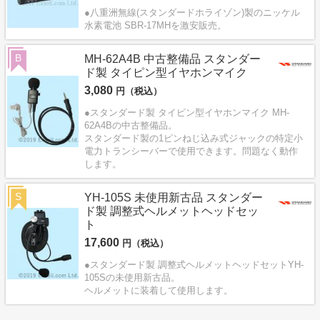
●八重洲無線(スタンダードホライゾン)製のニッケル
水素電池 SBR-17MHを激安販売。
B
MH-62A4B 中古整備品 スタンダー
ド製 タイピン型イヤホンマイク
3,080
円（税込）
●スタンダード製 タイピン型イヤホンマイク MH-
62A4Bの中古整備品。
スタンダード製の1ピンねじ込み式ジャックの特定小
電力トランシーバーで使用できます。問題なく動作
します。
S
YH-105S 未使用新古品 スタンダー
ド製 調整式ヘルメットヘッドセッ
ト
17,600
円（税込）
●スタンダード製 調整式ヘルメットヘッドセットYH-
105Sの未使用新古品。
ヘルメットに装着して使用します。