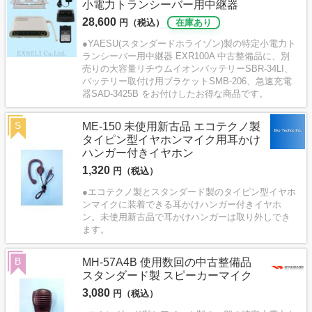
小電力トランシーバー用中継器
28,600
円（税込）
在庫あり
●YAESU(スタンダードホライゾン)製の特定小電力ト
ランシーバー用中継器 EXR100A 中古整備品に、別
売りの大容量リチウムイオンバッテリーSBR-34LI、
バッテリー取付け用ブラケットSMB-206、急速充電
器SAD-3425B をお付けしたお得な商品です。
S
ME-150 未使用新古品 エコテクノ製
タイピン型イヤホンマイク用耳かけ
ハンガー付きイヤホン
1,320
円（税込）
●エコテクノ製とスタンダード製のタイピン型イヤホ
ンマイクに装着できる耳かけハンガー付きイヤホ
ン。未使用新古品で耳かけハンガーは取り外しでき
ます。
B
MH-57A4B 使用数回の中古整備品
スタンダード製 スピーカーマイク
3,080
円（税込）