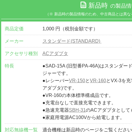
新品時
の製品情
（※ 新品時の製品情報のため、中古商品とは異な
商品定価
1,000 円（税別金額です）
メーカー
スタンダード(STANDARD)
アクセサリ種別
ACアダプタ
特長
●SAD-15A (旧型番PA-46A)はスタンダ
ジャーです。
●レシーバー
VR-150
と
VR-160
とVX-3を
アダプタ)です。
●VR-160の本体標準構成品です。
●充電台なしで直接充電できます。
●急速充電器
SBH-31
のACアダプタとして
●家庭用電源AC100Vから給電します。
対応無線機一覧
適合機種は新品時のページをご覧くださ