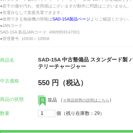
●若干の傷や汚れ、使用感はございますが動作に問題はございません。
●充電台なしで直接充電できます。
●使用できる無線機の情報は
SAD-15A製品ページ
よりご確認ください。
●JANコード
SAD-15A 新品JANコード: 4909959147001
●管理番号: 10930～10958
SAD-15A 中古整備品 スタンダード製 
商品名
テリーチャージャー
中古価格
550 円（税込）
商品の状態
並品 （
）
B
※商品状態の説明はこちら
数量
個（残り在庫数：29）