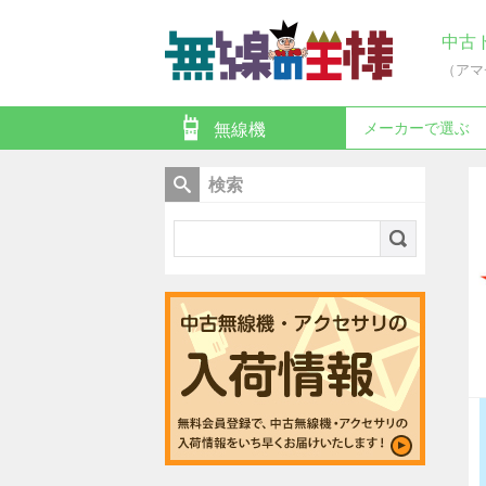
中古
（アマ
メーカーで選ぶ
無線機
検索