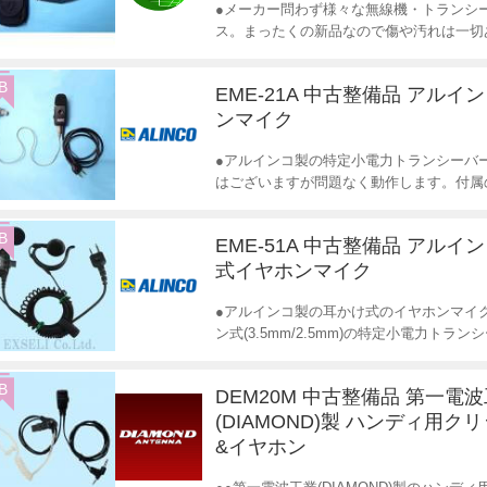
●メーカー問わず様々な無線機・トランシ
ス。まったくの新品なので傷や汚れは一切
B
EME-21A 中古整備品 アルイ
ンマイク
●アルインコ製の特定小電力トランシーバ
はございますが問題なく動作します。付属の
B
EME-51A 中古整備品 アルイ
式イヤホンマイク
●アルインコ製の耳かけ式のイヤホンマイク
ン式(3.5mm/2.5mm)の特定小電力トラ
B
DEM20M 中古整備品 第一電
(DIAMOND)製 ハンディ用ク
&イヤホン