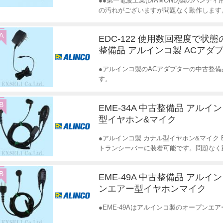
●●第一電波工業(DIAMOND)製のハン
の汚れがございますが問題なく動作します
A
EDC-122 使用数回程度で状
整備品 アルインコ製 ACアダ
●アルインコ製のACアダプターの中古整
す。
B
EME-34A 中古整備品 アルイ
型イヤホン&マイク
●アルインコ製 カナル型イヤホン&マイク 
トランシーバーに装着可能です。問題なく
B
EME-49A 中古整備品 アルイ
ンエアー型イヤホンマイク
●EME-49Aはアルインコ製のオープン