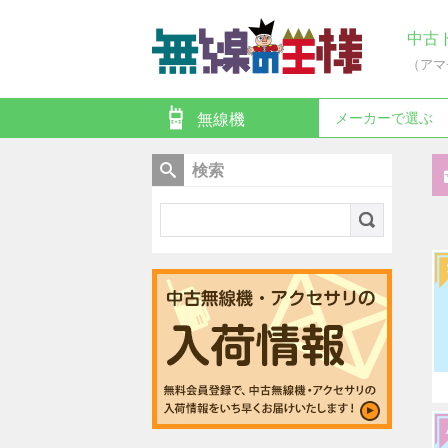
中古
（アマ
メーカーで選ぶ
無線機
検索