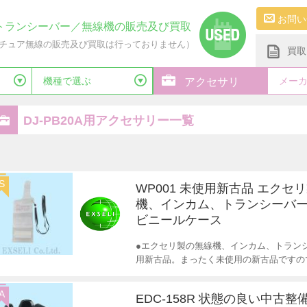
お問い
トランシーバー／無線機の販売及び買取
チュア無線の販売及び買取は行っておりません）
買取
機種で選ぶ
メー
アクセサリ
DJ-PB20A用アクセサリー一覧
S
WP001 未使用新古品 エクセ
機、インカム、トランシーバー
ビニールケース
●エクセリ製の無線機、インカム、トランシ
用新古品。まったく未使用の新古品ですの
A
EDC-158R 状態の良い中古整