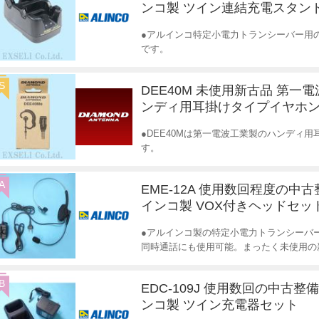
ンコ製 ツイン連結充電スタン
●アルインコ特定小電力トランシーバー用の
です。
S
DEE40M 未使用新古品 第一
ンディ用耳掛けタイプイヤホ
●DEE40Mは第一電波工業製のハンディ
す。
A
EME-12A 使用数回程度の中古
インコ製 VOX付きヘッドセッ
●アルインコ製の特定小電力トランシーバ
同時通話にも使用可能。まったく未使用の
B
EDC-109J 使用数回の中古整
ンコ製 ツイン充電器セット