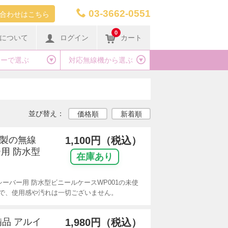
03-3662-0551
合わせはこちら
0
について
ログイン
カート
カーで選ぶ
対応無線機から選ぶ
並び替え：
価格順
新着順
リ製の無線
1,100円（税込）
用 防水型
在庫あり
ーバー用 防水型ビニールケースWP001の未使
で、使用感や汚れは一切ございません。
備品 アルイ
1,980円（税込）