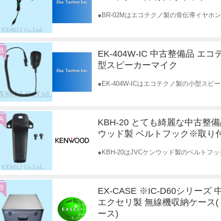
●BR-02Mはエコテクノ製の骨伝導イヤ
B
EK-404W-IC 中古整備品 エ
型スピーカーマイク
●EK-404W-ICはエコテクノ製の小型ス
A
KBH-20 とても綺麗な中古整備
ウッド製 ベルトフック※取り
●KBH-20はJVCケンウッド製のベルト
B
EX-CASE ※IC-D60シリーズ
エクセリ製 無線機収納ケース
ース)