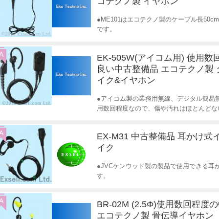
コテクノ製 イヤホン
●ME101はエコテクノ製のケーブル長50
です。
A
EK-505W(アイコム用) 使用
良い中古整備品 エコテクノ製
イク&イヤホン
●アイコム製の業務用無線、デジタル簡易
用数回程度なので、傷や汚れはほとんどな
A
EX-M31 中古整備品 耳かけ
イク
●JVCケンウッド製の製品で使用できる耳か
す。
A
BR-02M (2.5Φ)使用数回程
エコテクノ製 骨伝導イヤホン