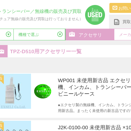
お問い
トランシーバー／無線機の販売及び買取
チュア無線の販売及び買取は行っておりません）
買取
機種で選ぶ
メー
アクセサリ
TPZ-D510用アクセサリー一覧
S
WP001 未使用新古品 エクセ
機、インカム、トランシーバー
ビニールケース
●エクセリ製の無線機、インカム、トランシ
用新古品。まったく未使用の新古品ですの
S
J2K-0100-00 未使用新古品 ×