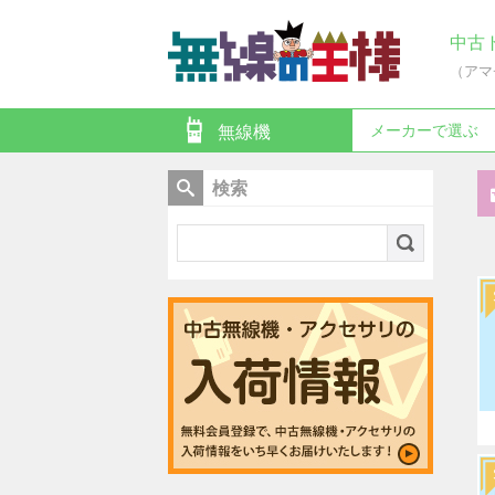
中古
（アマ
メーカーで選ぶ
無線機
検索