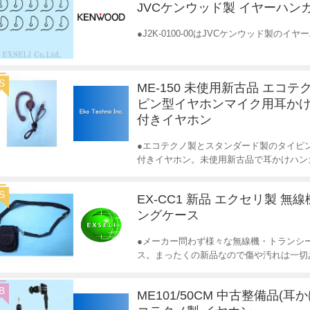
JVCケンウッド製 イヤーハン
●J2K-0100-00はJVCケンウッド製の
S
ME-150 未使用新古品 エコテ
ピン型イヤホンマイク用耳かけ
付きイヤホン
●エコテクノ製とスタンダード製のタイピ
付きイヤホン。未使用新古品で耳かけハン
S
EX-CC1 新品 エクセリ製 無
ングケース
●メーカー問わず様々な無線機・トランシ
ス。まったくの新品なので傷や汚れは一切
B
ME101/50CM 中古整備品(耳