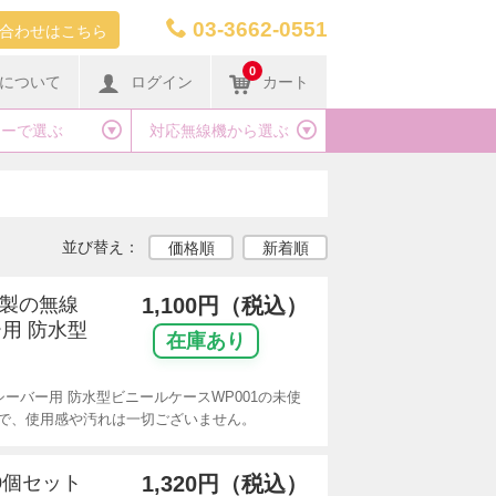
03-3662-0551
合わせはこちら
0
について
ログイン
カート
カーで選ぶ
対応無線機から選ぶ
並び替え：
価格順
新着順
リ製の無線
1,100円（税込）
用 防水型
在庫あり
ーバー用 防水型ビニールケースWP001の未使
で、使用感や汚れは一切ございません。
10個セット
1,320円（税込）