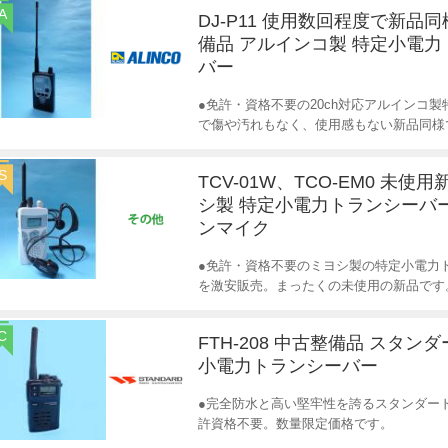
A
DJ-P11 使用数回程度で新品
備品 アルインコ製 特定小電
バー
●免許・資格不要の20ch対応アルインコ
で傷や汚れもなく、使用感もない新品同様
S
TCV-01W、TCO-EM0 未使
シ製 特定小電力トランシーバ
ンマイク
●免許・資格不要のミヨシ製の特定小電力
を激安販売。まったくの未使用の新品です
C
FTH-208 中古整備品 スタン
小電力トランシーバー
●完全防水と高い堅牢性を誇るスタンダー
許資格不要。数量限定価格です。