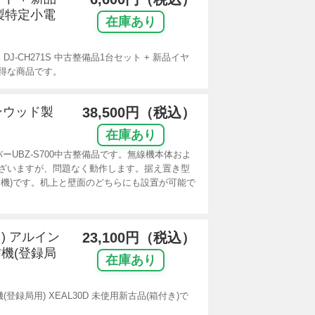
製特定小電
在庫あり
-CH271S 中古整備品1台セット + 新品イヤ
お得な商品です。
ケンウッド製
38,500円（税込）
在庫あり
ーUBZ-S700中古整備品です。無線機本体およ
ざいますが、問題なく動作します。据え置き型
ス機)です。机上と壁面のどちらにも設置が可能で
き) アルイン
23,100円（税込）
機(登録局
在庫あり
録局用) XEAL30D 未使用新古品(箱付き)で