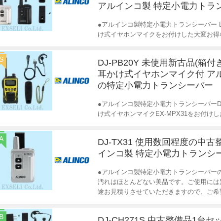
アルインコ製 特定小電力トラ
●アルインコ製特定小電力トランシーバー D
け式イヤホンマイクをお付けした大変お得
S
DJ-PB20Y 未使用新古品(箱付
耳かけ式イヤホンマイク付 ア
の特定小電力トランシーバー
●アルインコ製特定小電力トランシーバーDJ
け式イヤホンマイクEX-MPX31をお付け
A
DJ-TX31 使用数回程度の中古
インコ製 特定小電力トランシ
●アルインコ製特定小電力トランシーバーの
汚れはほとんどない美品です。ご使用には
途お見積りさせていただきますので、ご希
B
DJ-CH271S 中古整備品1台セ