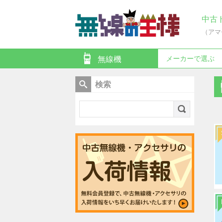
中古
（アマ
メーカーで選ぶ
無線機
検索