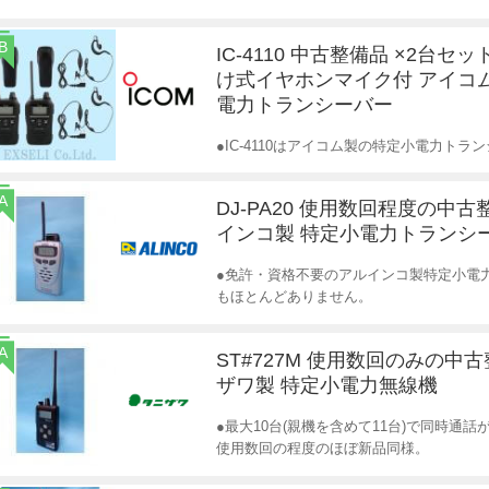
B
IC-4110 中古整備品 ×2台セ
け式イヤホンマイク付 アイコ
電力トランシーバー
●IC-4110はアイコム製の特定小電力ト
A
DJ-PA20 使用数回程度の中古
インコ製 特定小電力トランシ
●免許・資格不要のアルインコ製特定小電
もほとんどありません。
A
ST#727M 使用数回のみの中
ザワ製 特定小電力無線機
●最大10台(親機を含めて11台)で同時通
使用数回の程度のほぼ新品同様。