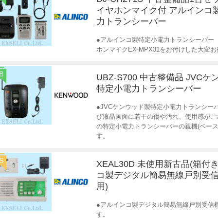
イヤホンマイク付 アルインコ
力トランシーバー
●アルインコ製特定小電力トランシーバー DJ
ホンマイクEX-MPX31をお付けした大変
B
UBZ-S700 中古整備品 JVC
特定小電力トランシーバー
●JVCケンウッド製特定小電力トランシーバ
び液晶画面に若干の傷や汚れ、使用感がご
の特定小電力トランシーバーの親機(ベー
す。
S
XEAL30D 未使用新古品(箱付
コ製デジタル簡易無線戸別受信
用)
●アルインコ製デジタル簡易無線戸別受信機(登
す。