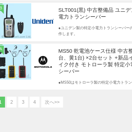
B
SLT001(黒) 中古整備品 ユニ
電力トランシーバー
●ユニデン製の特定小電力トランシーバー
作します。
A
MS50 乾電池ケース仕様 中古
台、黄1台) ×2台セット +新
イク付き モトローラ製 特定
シーバー
●MS50はモトローラ製の特定小電力トラ
1
2
3
4
次へ>>