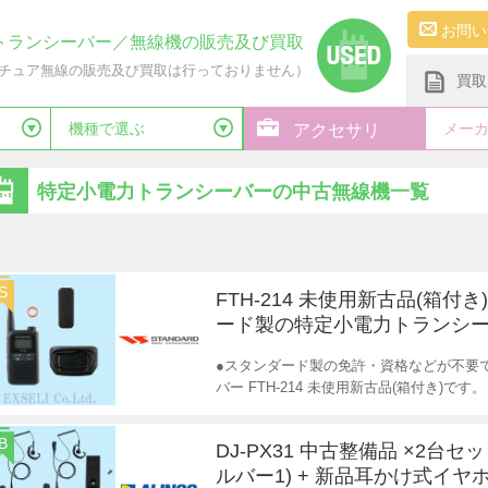
お問い
トランシーバー／無線機の販売及び買取
チュア無線の販売及び買取は行っておりません）
買取
機種で選ぶ
メー
アクセサリ
特定小電力トランシーバーの中古無線機一覧
S
FTH-214 未使用新古品(箱付き
ード製の特定小電力トランシ
●スタンダード製の免許・資格などが不要
バー FTH-214 未使用新古品(箱付き)です。
B
DJ-PX31 中古整備品 ×2台セ
ルバー1) + 新品耳かけ式イヤ