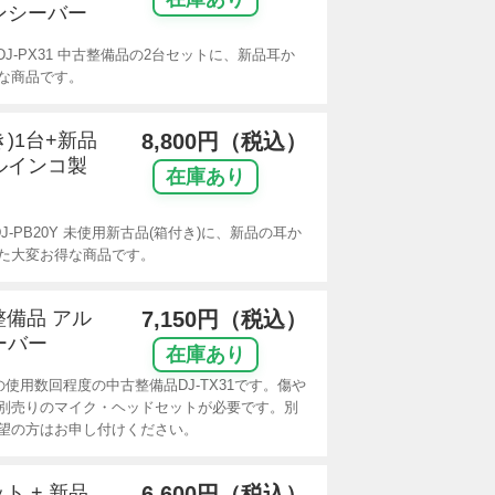
ンシーバー
J-PX31 中古整備品の2台セットに、新品耳か
な商品です。
き)1台+新品
8,800円（税込）
ルインコ製
在庫あり
-PB20Y 未使用新古品(箱付き)に、新品の耳か
した大変お得な商品です。
整備品 アル
7,150円（税込）
ーバー
在庫あり
使用数回程度の中古整備品DJ-TX31です。傷や
別売りのマイク・ヘッドセットが必要です。別
望の方はお申し付けください。
ット + 新品
6,600円（税込）