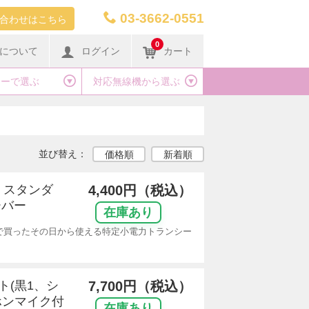
03-3662-0551
合わせはこちら
0
について
ログイン
カート
カーで選ぶ
対応無線機から選ぶ
並び替え：
価格順
新着順
) スタンダ
4,400円（税込）
ーバー
在庫あり
で買ったその日から使える特定小電力トランシー
ット(黒1、シ
7,700円（税込）
ホンマイク付
在庫あり