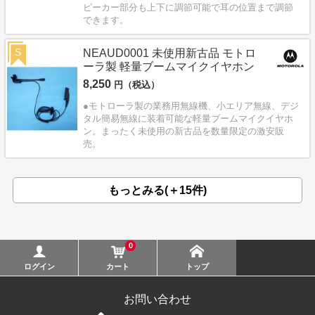
ピーカー部分も上下に調節可能で耳の位置まで調節
できます。
S
NEAUD0001 未使用新古品 モトロ
ーラ製 軽量ブームマイクイヤホン
8,250
円（税込）
●モトローラ製の業務用無線機、小エリア無線、デジ
タル簡易無線に装着可能な軽量ブームマイクイヤホ
ン。まったく未使用の新古品を数量限定の激安販
売。
もっとみる(＋15件)
0
ログイン
カート
トップ
お問い合わせ