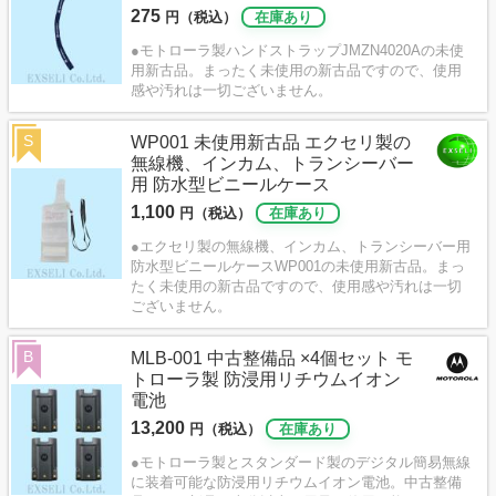
275
円（税込）
在庫あり
●モトローラ製ハンドストラップJMZN4020Aの未使
用新古品。まったく未使用の新古品ですので、使用
感や汚れは一切ございません。
S
WP001 未使用新古品 エクセリ製の
無線機、インカム、トランシーバー
用 防水型ビニールケース
1,100
円（税込）
在庫あり
●エクセリ製の無線機、インカム、トランシーバー用
防水型ビニールケースWP001の未使用新古品。まっ
たく未使用の新古品ですので、使用感や汚れは一切
ございません。
B
MLB-001 中古整備品 ×4個セット モ
トローラ製 防浸用リチウムイオン
電池
13,200
円（税込）
在庫あり
●モトローラ製とスタンダード製のデジタル簡易無線
に装着可能な防浸用リチウムイオン電池。中古整備