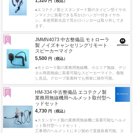
1,320
円（税込）
●エコテクノ製とスタンダード製のタイピン型イヤホ
ンマイクに装着できる耳かけハンガー付きイヤホ
ン。未使用新古品で耳かけハンガーは取り外しでき
ます。
C
JMMN4073 中古整備品 モトローラ
製 ノイズキャンセリングリモート
スピーカーマイク
5,500
円（税込）
●モトローラ製の業務用無線機、小エリア無線、デジ
タル簡易無線に装着可能なスピーカーマイク。傷無
し良品。グローブ装着時でも簡単に操作可能。
C
HM-334 中古整備品 エコテクノ製
業務用無線機用ヘルメット取付型ヘ
ッドセット
4,730
円（税込）
●スタンダード製の業務用無線機に装着可能なヘルメ
ット取付型ヘッドセット 。
工事用のヘルメットにネジ留めで直接装着可能。ス