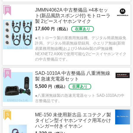
B
JMMN4062A 中古整備品 ×4本セッ
ト(新品風防スポンジ付) モトローラ
製 2ピースイヤホンマイク
17,600
円（税込）
在庫あり
●モトローラ製の業務用無線機、デジタル簡易無線免
許局、デジタル簡易無線登録局、小エリア無線(新簡
易業務用無線機)およびJ-Mobile製のIP無線機
NEXNET2 A906で使用可能な2ピースイヤホンマイク
の中古整備品です。
B
SAD-1010A 中古整備品 八重洲無線
製 急速充電器セット
5,500
円（税込）
在庫あり
●八重洲無線製の急速充電器セット SAD-1010Aの中
古整備品です。
S
ME-150 未使用新古品 エコテクノ製
タイピン型イヤホンマイク用耳かけ
ハンガー付きイヤホン