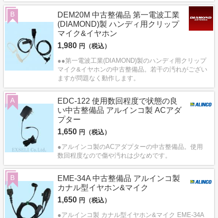
B
DEM20M 中古整備品 第一電波工業
(DIAMOND)製 ハンディ用クリップ
マイク&イヤホン
1,980
円（税込）
●●第一電波工業(DIAMOND)製のハンディ用クリップ
マイク&イヤホンの中古整備品。若干の汚れがござい
ますが問題なく動作します。
A
EDC-122 使用数回程度で状態の良
い中古整備品 アルインコ製 ACアダ
プター
1,650
円（税込）
●アルインコ製のACアダプターの中古整備品。使用
数回程度なので傷や汚れは少なめです。
B
EME-34A 中古整備品 アルインコ製
カナル型イヤホン&マイク
1,650
円（税込）
●アルインコ製 カナル型イヤホン&マイク EME-34A