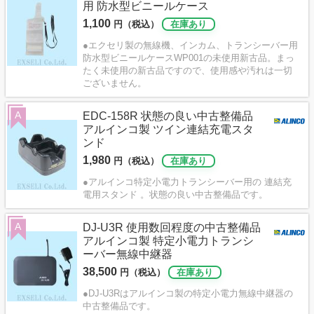
用 防水型ビニールケース
1,100
円（税込）
在庫あり
●エクセリ製の無線機、インカム、トランシーバー用
防水型ビニールケースWP001の未使用新古品。まっ
たく未使用の新古品ですので、使用感や汚れは一切
ございません。
A
EDC-158R 状態の良い中古整備品
アルインコ製 ツイン連結充電スタ
ンド
1,980
円（税込）
在庫あり
●アルインコ特定小電力トランシーバー用の 連結充
電用スタンド 。状態の良い中古整備品です。
A
DJ-U3R 使用数回程度の中古整備品
アルインコ製 特定小電力トランシ
ーバー無線中継器
38,500
円（税込）
在庫あり
●DJ-U3Rはアルインコ製の特定小電力無線中継器の
中古整備品です。