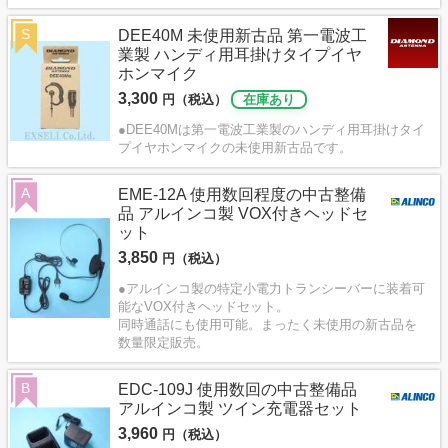
S
DEE40M 未使用新古品 第一電波工
業製 ハンディ用耳掛けタイプイヤ
ホンマイク
3,300
円（税込）
在庫あり
●DEE40Mは第一電波工業製のハンディ用耳掛けタイ
プイヤホンマイクの未使用新古品です。
A
EME-12A 使用数回程度の中古整備
品 アルインコ製 VOX付きヘッドセ
ット
3,850
円（税込）
●アルインコ製の特定小電力トランシーバーに装着可
能なVOX付きヘッドセット。
同時通話にも使用可能。まったく未使用の新古品を
数量限定販売。
B
EDC-109J 使用数回の中古整備品
アルインコ製 ツイン充電器セット
3,960
円（税込）