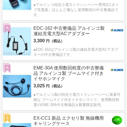
●アルインコ特定小電力トランシーバー専用2口タイ
プ充電器。ほとんど傷なし使用数回の中古整備品で
す。
A
EDC-162 中古整備品 アルインコ製
連結充電大型ACアダプター
3,300
円（税込）
●EDC-162はアルインコ製の連結充電大型ACアダプ
ターの中古整備品です。
A
EME-30A 使用数回程度の中古整備
品 アルインコ製 ブームマイク付き
イヤホンマイク
3,025
円（税込）
●アルインコ製の特定小電力トランシーバーに装着可
能な ブームマイク付きイヤホンマイク。使用数回程
度のEME-30A中古整備品を数量限定販売。
S
EX-CC1 新品 エクセリ製 無線機用
キャリングケース