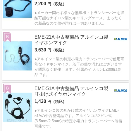
2,200
円（税込）
●メーカー問わず様々な無線機・トランシーバーを収
納可能なナイロン製のキャリングケース。まったく
の新品なので傷や汚れは一切ありません。
B
EME-21A 中古整備品 アルインコ製
イヤホンマイク
3,630
円（税込）
●アルインコ製の特定小電力トランシーバーで使用可
能なイヤホンマイク。若干の傷や汚れはございます
が問題なく動作します。付属のイヤホンEZ008は新
品です。
B
EME-51A 中古整備品 アルインコ製
耳掛け式イヤホンマイク
1,430
円（税込）
●アルインコ製の耳かけ式のイヤホンマイクEME-
51Aの中古整備品です。アルインコの2ピン式
(3.5mm/2.5mm)の特定小電力トランシーバーへ装着
可能です。