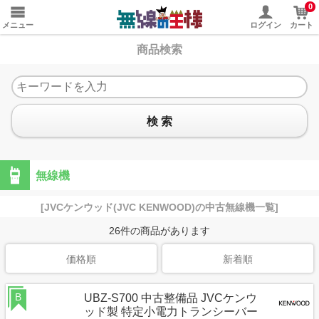
0
メニュー
ログイン
カート
商品検索
検 索
無線機
[JVCケンウッド(JVC KENWOOD)の中古無線機一覧]
26
件の商品があります
価格順
新着順
B
UBZ-S700 中古整備品 JVCケンウ
ッド製 特定小電力トランシーバー