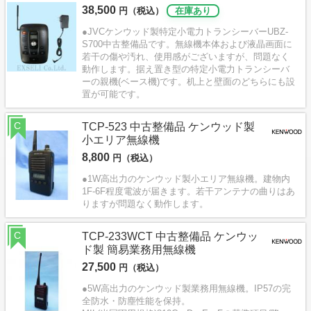
38,500
円（税込）
在庫あり
●JVCケンウッド製特定小電力トランシーバーUBZ-
S700中古整備品です。無線機本体および液晶画面に
若干の傷や汚れ、使用感がございますが、問題なく
動作します。据え置き型の特定小電力トランシーバ
ーの親機(ベース機)です。机上と壁面のどちらにも設
置が可能です。
C
TCP-523 中古整備品 ケンウッド製
小エリア無線機
8,800
円（税込）
●1W高出力のケンウッド製小エリア無線機。建物内
1F-6F程度電波が届きます。若干アンテナの曲りはあ
りますが問題なく動作します。
C
TCP-233WCT 中古整備品 ケンウッ
ド製 簡易業務用無線機
27,500
円（税込）
●5W高出力のケンウッド製業務用無線機。IP57の完
全防水・防塵性能を保持。