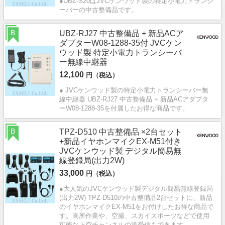
●UBZ-S20はJVCケンウッド製の特定小電力トランシ
ーバーの中古整備品です。
B
UBZ-RJ27 中古整備品 + 新品ACア
ダプターW08-1288-35付 JVCケン
ウッド製 特定小電力トランシーバ
ー無線中継器
12,100
円（税込）
● JVCケンウッド製の特定小電力トランシーバー無
線中継器 UBZ-RJ27 中古整備品 + 新品ACアダプタ
ーW08-1288-35を付属したお得な商品です。
B
TPZ-D510 中古整備品 ×2台セット
+新品イヤホンマイクEX-M51付き
JVCケンウッド製 デジタル簡易無
線登録局(出力2W)
33,000
円（税込）
●大人気のJVCケンウッド製デジタル簡易無線登録局
(出力2W) TPZ-D510の中古整備品2台セットに、新品
のイヤホンマイクEX-M51をお付けしたお得な商品で
す。高所作業や、空撮、スカイスポーツなどで使用
可能な上空チャンネルの送受信もできます。