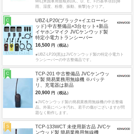
MIL(米国軍用規格)810C、D、E、Fの基準項目(降
雨、湿度、粉塵、振動、衝撃)をクリア。
C
UBZ-LP20(ブラック+イエロー+レ
ッド) 中古整備品×3台セット+新品
イヤホンマイク JVCケンウッド製
特定小電力トランシーバー
16,500
円（税込）
●UBZ-LP20(黒)はJVCケンウッド製の特定小電力ト
ランシーバーの中古整備品です。
C
TCP-201 中古整備品 JVCケンウッ
ド製 簡易業務用無線機 ※バッテ
リ、充電器は新品
20,900
円（税込）
●JVCケンウッド製の簡易業務用無線機の中古整備
品。外装にペンキ汚れ、若干の傷がございますが問
題なく動作します。
S
TCP-133WCT 未使用新古品 JVCケ
ンウッド製 簡易業務用無線機