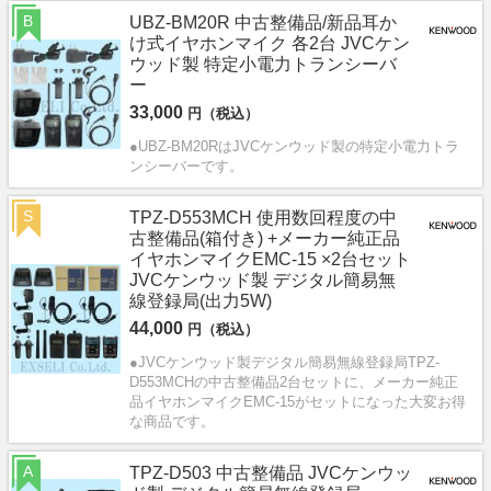
B
UBZ-BM20R 中古整備品/新品耳か
け式イヤホンマイク 各2台 JVCケン
ウッド製 特定小電力トランシーバ
ー
33,000
円（税込）
●UBZ-BM20RはJVCケンウッド製の特定小電力トラ
ンシーバーです。
S
TPZ-D553MCH 使用数回程度の中
古整備品(箱付き) +メーカー純正品
イヤホンマイクEMC-15 ×2台セット
JVCケンウッド製 デジタル簡易無
線登録局(出力5W)
44,000
円（税込）
●JVCケンウッド製デジタル簡易無線登録局TPZ-
D553MCHの中古整備品2台セットに、メーカー純正
品イヤホンマイクEMC-15がセットになった大変お得
な商品です。
A
TPZ-D503 中古整備品 JVCケンウッ