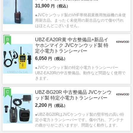
31,900
円（税込）
●JVCケンウッド製のVHF帯簡易業務用無線機の未使
用新古品。まったく未使用の新古品なので傷や汚れ
はほとんどございません。
B
UBZ-EA20R黄 中古整備品+新品イ
ヤホンマイク JVCケンウッド製 特
定小電力トランシーバー
6,050
円（税込）
●JVCケンウッド製の特定小電力トランシーバー
UBZ-EA20Rの中古整備品。動作など問題なく使用で
きます。
C
UBZ-BG20R 中古整備品 JVCケンウ
ッド製 特定小電力トランシーバー
2,200
円（税込）
●UBZ-BG20RはJVCケンウッド製の堅牢性の高い特
定小電力トランシーバーです。傷や汚れ、アンテナ
の曲がりがございますが、問題なく動作します。