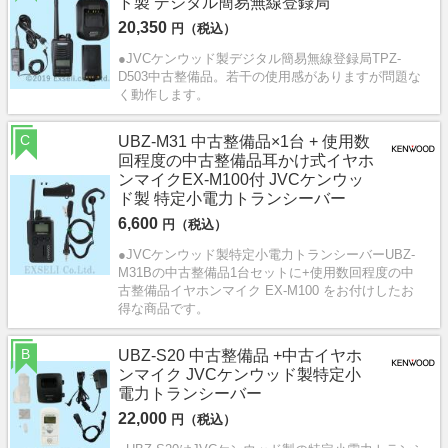
ド製 デジタル簡易無線登録局
20,350
円（税込）
●JVCケンウッド製デジタル簡易無線登録局TPZ-
D503中古整備品。若干の使用感がありますが問題な
く動作します。
C
UBZ-M31 中古整備品×1台 + 使用数
回程度の中古整備品耳かけ式イヤホ
ンマイクEX-M100付 JVCケンウッ
ド製 特定小電力トランシーバー
6,600
円（税込）
●JVCケンウッド製特定小電力トランシーバーUBZ-
M31Bの中古整備品1台セットに+使用数回程度の中
古整備品イヤホンマイク EX-M100 をお付けしたお
得な商品です。
B
UBZ-S20 中古整備品 +中古イヤホ
ンマイク JVCケンウッド製特定小
電力トランシーバー
22,000
円（税込）