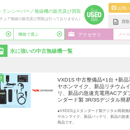
お問い
トランシーバー／無線機の販売及び買取
チュア無線の販売及び買取は行っておりません）
買取
機種で選ぶ
メー
アクセサリ
水に強いの中古無線機一覧
B
VXD1S 中古整備品×1台 +新
ヤホンマイク、新品リチウム
リ、新品の急速充電用ACアダ
ンダード製 3R/3Sデジタル簡
●VXD1Sはスタンダード製デジタル簡易
ヤホンマイク、新品バッテリ、新品の急速
商品です。