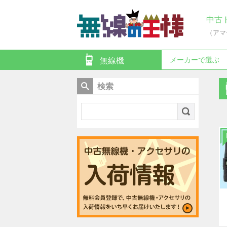
中古
（アマ
メーカーで選ぶ
無線機
検索