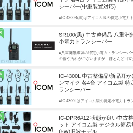
シーバー(中継装置対応)
●IC-4300B(黒)はアイコム製の特定小
B
SR100(黒) 中古整備品 八重
小電力トランシーバー
●八重洲無線製の特定小電力トランシーバー
の傷や汚れがございますが、ほとんど目立
A
IC-4300L 中古整備品/新品
ンマイク 各4台 アイコム製 
ランシーバー
●IC-4300Lはアイコム製の特定小電力
A
IC-DPR6#12 状態が良い中古
ット アイコム製 デジタル簡
(5W)旧波モデル