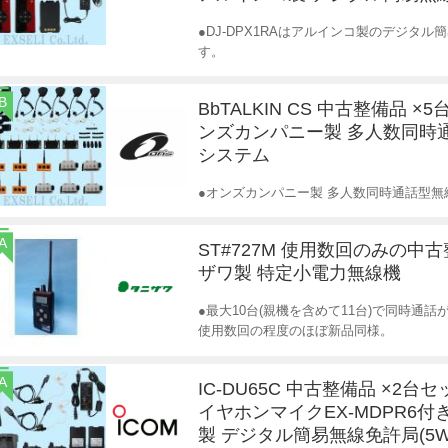
●DJ-DPX1RAはアルインコ製のデジタ
す。
B
BbTALKIN CS 中古整備品 ×
ンズカンパニー製 多人数同時
システム
●オンズカンパニー製 多人数同時通話型無線
A
ST#727M 使用数回のみの中
ザワ製 特定小電力無線機
●最大10台(親機を含めて11台)で同時通
使用数回の程度のほぼ新品同様。
A
IC-DU65C 中古整備品 ×2台セ
イヤホンマイクEX-MDPR6付
製 デジタル簡易無線免許局(5W