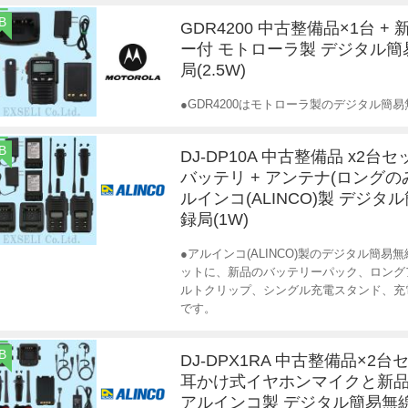
B
GDR4200 中古整備品×1台 +
ー付 モトローラ製 デジタル
局(2.5W)
●GDR4200はモトローラ製のデジタル簡易
B
DJ-DP10A 中古整備品 x2台セ
バッテリ + アンテナ(ロングの
ルインコ(ALINCO)製 デジタ
録局(1W)
●アルインコ(ALINCO)製のデジタル簡易無線登
ットに、新品のバッテリーパック、ロング
ルトクリップ、シングル充電スタンド、充
です。
B
DJ-DPX1RA 中古整備品×2台
耳かけ式イヤホンマイクと新
アルインコ製 デジタル簡易無