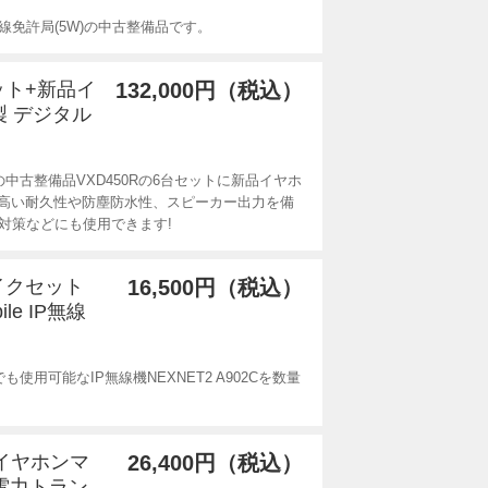
無線免許局(5W)の中古整備品です。
セット+新品イ
132,000円（税込）
製 デジタル
中古整備品VXD450Rの6台セットに新品イヤホ
高い耐久性や防塵防水性、スピーカー出力を備
対策などにも使用できます!
マイクセット
16,500円（税込）
le IP無線
用可能なIP無線機NEXNET2 A902Cを数量
新品イヤホンマ
26,400円（税込）
小電力トラン