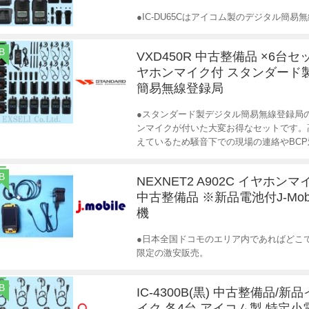
●IC-DU65Cはアイコム製のデジタル簡易
B
VXD450R 中古整備品 ×6台
ヤホンマイク付 スタンダード
簡易無線登録局
●スタンダード製デジタル簡易無線登録局の
ンマイクが付いた大変お得なセットです。
えているため騒音下での現場の連絡やBCP
B
NEXNET2 A902C イヤホン
中古整備品 ※新品電池付J-Mobi
機
●日本全国ドコモのエリア内であればどこでも使
限定の激安販売。
B
IC-4300B(黒) 中古整備品/
イク 各4台 アイコム製 特定