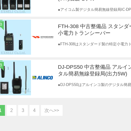
●アイコム製デジタル簡易無線登録局IC-DP
B
FTH-308 中古整備品 スタン
小電力トランシーバー
●FTH-308はスタンダード製の特定小電
B
DJ-DPS50 中古整備品 アル
タル簡易無線登録局(出力5W)
●DJ-DPS50はアルインコ製のデジタル
1
2
3
4
次へ>>