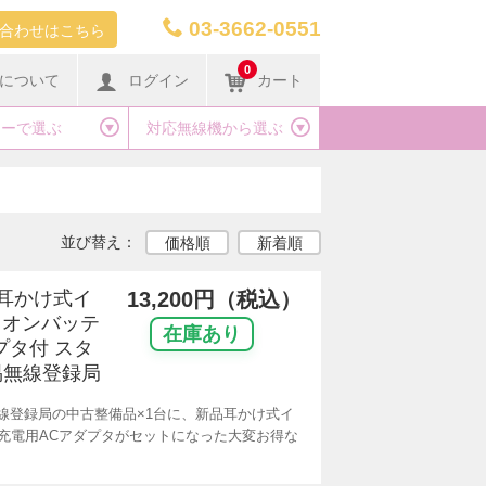
03-3662-0551
合わせはこちら
0
について
ログイン
カート
カーで選ぶ
対応無線機から選ぶ
並び替え：
価格順
新着順
品耳かけ式イ
13,200円（税込）
イオンバッテ
在庫あり
プタ付 スタ
易無線登録局
無線登録局の中古整備品×1台に、新品耳かけ式イ
充電用ACアダプタがセットになった大変お得な