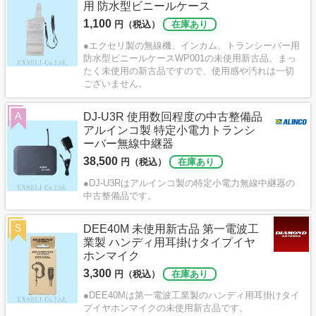
用 防水型ビニールケース
1,100
円（税込）
在庫あり
●エクセリ製の無線機、インカム、トランシーバー用
防水型ビニールケースWP001の未使用新古品。まっ
たく未使用の新古品ですので、使用感や汚れは一切
ございません。
A
DJ-U3R 使用数回程度の中古整備品
アルインコ製 特定小電力トランシ
ーバー無線中継器
38,500
円（税込）
在庫あり
●DJ-U3Rはアルインコ製の特定小電力無線中継器の
中古整備品です。
S
DEE40M 未使用新古品 第一電波工
業製 ハンディ用耳掛けタイプイヤ
ホンマイク
3,300
円（税込）
在庫あり
●DEE40Mは第一電波工業製のハンディ用耳掛けタイ
プイヤホンマイクの未使用新古品です。