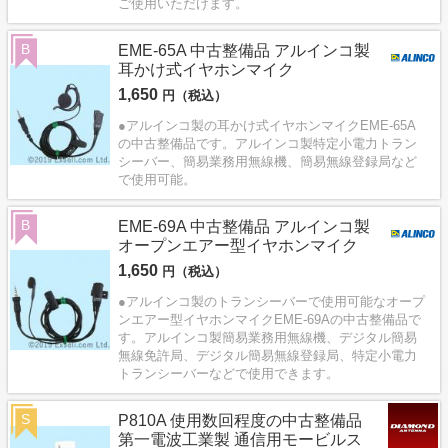
ご使用いただけます。
B
EME-65A 中古整備品 アルインコ製
耳かけ式イヤホンマイク
1,650
円（税込）
●アルインコ製の耳かけ式イヤホンマイクEME-65A
の中古整備品です。アルインコ製特定小電力トラン
シーバー、簡易業務用無線機、簡易無線登録局など
で使用可能。
B
EME-69A 中古整備品 アルインコ製
オープンエアー型イヤホンマイク
1,650
円（税込）
●アルインコ製のトランシーバーで使用可能なオープ
ンエアー型イヤホンマイクEME-69Aの中古整備品で
す。アルインコ製簡易業務用無線機、デジタル簡易
無線免許局、デジタル簡易無線登録局、特定小電力
トランシーバーなどで使用できます。
S
P810A 使用数回程度の中古整備品
第一電波工業製 通信用モービルス