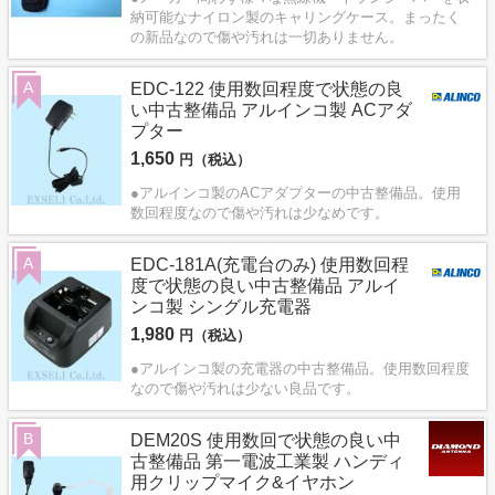
納可能なナイロン製のキャリングケース。まったく
の新品なので傷や汚れは一切ありません。
A
EDC-122 使用数回程度で状態の良
い中古整備品 アルインコ製 ACアダ
プター
1,650
円（税込）
●アルインコ製のACアダプターの中古整備品。使用
数回程度なので傷や汚れは少なめです。
A
EDC-181A(充電台のみ) 使用数回程
度で状態の良い中古整備品 アルイ
ンコ製 シングル充電器
1,980
円（税込）
●アルインコ製の充電器の中古整備品。使用数回程度
なので傷や汚れは少ない良品です。
B
DEM20S 使用数回で状態の良い中
古整備品 第一電波工業製 ハンディ
用クリップマイク&イヤホン