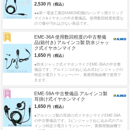
2,530
円（税込）
●●第一電波工業(DIAMOND)製のハンディ用クリップ
マイク&イヤホンの中古整備品。使用数回程度程度な
ので傷や汚れは少ない美品です。
S
EME-36A 使用数回程度の中古整備
品(箱付き) アルインコ製 防水ジャッ
ク式イヤホンマイク
1,650
円（税込）
●防水ジャック式イヤホンマイクEME-36Aの中古整
備品です。アルインコのねじ込み式1ピンジャックの
特定小電力トランシーバー、業務用無線機で使用で
きます。
B
EME-59A 中古整備品 アルインコ製
耳掛け式イヤホンマイク
1,650
円（税込）
●アルインコ製の耳掛け式イヤホンマイクEME-59A
の中古整備品です。1ピンジャックねじ込み式のアル
インコ特定小電力トランシーバー、業務用無線機で