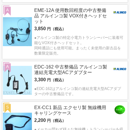
A
EME-12A 使用数回程度の中古整備
品 アルインコ製 VOX付きヘッドセ
ット
3,850
円（税込）
●アルインコ製の特定小電力トランシーバーに装着可
能なVOX付きヘッドセット。
同時通話にも使用可能。まったく未使用の新古品を
数量限定販売。
A
EDC-162 中古整備品 アルインコ製
連結充電大型ACアダプター
3,300
円（税込）
●EDC-162はアルインコ製の連結充電大型ACアダプ
ターの中古整備品です。
S
EX-CC1 新品 エクセリ製 無線機用
キャリングケース
2,200
円（税込）
●メーカー問わず様々な無線機・トランシーバーを収