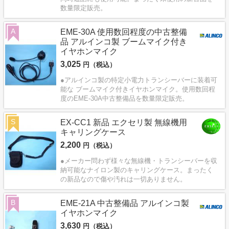
数量限定販売。
A
EME-30A 使用数回程度の中古整備
品 アルインコ製 ブームマイク付き
イヤホンマイク
3,025
円（税込）
●アルインコ製の特定小電力トランシーバーに装着可
能な ブームマイク付きイヤホンマイク。使用数回程
度のEME-30A中古整備品を数量限定販売。
S
EX-CC1 新品 エクセリ製 無線機用
キャリングケース
2,200
円（税込）
●メーカー問わず様々な無線機・トランシーバーを収
納可能なナイロン製のキャリングケース。まったく
の新品なので傷や汚れは一切ありません。
B
EME-21A 中古整備品 アルインコ製
イヤホンマイク
3,630
円（税込）