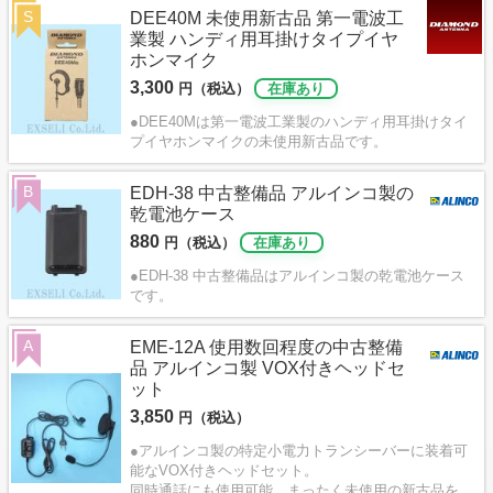
S
DEE40M 未使用新古品 第一電波工
業製 ハンディ用耳掛けタイプイヤ
ホンマイク
3,300
円（税込）
在庫あり
●DEE40Mは第一電波工業製のハンディ用耳掛けタイ
プイヤホンマイクの未使用新古品です。
B
EDH-38 中古整備品 アルインコ製の
乾電池ケース
880
円（税込）
在庫あり
●EDH-38 中古整備品はアルインコ製の乾電池ケース
です。
A
EME-12A 使用数回程度の中古整備
品 アルインコ製 VOX付きヘッドセ
ット
3,850
円（税込）
●アルインコ製の特定小電力トランシーバーに装着可
能なVOX付きヘッドセット。
同時通話にも使用可能。まったく未使用の新古品を