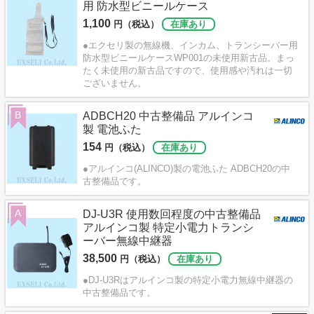
用 防水型ビニールケース
1,100
円（税込）
在庫あり
●エクセリ製の無線機、インカム、トランシーバー用
防水型ビニールケースWP001の未使用新古品。まっ
たく未使用の新古品ですので、使用感や汚れは一切
ございません。
B
ADBCH20 中古整備品 アルインコ
製 電池ふた
154
円（税込）
在庫あり
●アルインコ(ALINCO)製の電池ふた ADBCH20の中
古整備品です。
A
DJ-U3R 使用数回程度の中古整備品
アルインコ製 特定小電力トランシ
ーバー無線中継器
38,500
円（税込）
在庫あり
●DJ-U3Rはアルインコ製の特定小電力無線中継器の
中古整備品です。