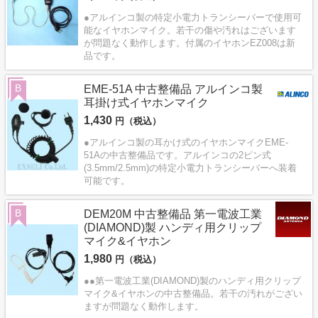
●アルインコ製の特定小電力トランシーバーで使用可
能なイヤホンマイク。若干の傷や汚れはございます
が問題なく動作します。付属のイヤホンEZ008は新
品です。
B
EME-51A 中古整備品 アルインコ製
耳掛け式イヤホンマイク
1,430
円（税込）
●アルインコ製の耳かけ式のイヤホンマイクEME-
51Aの中古整備品です。アルインコの2ピン式
(3.5mm/2.5mm)の特定小電力トランシーバーへ装着
可能です。
B
DEM20M 中古整備品 第一電波工業
(DIAMOND)製 ハンディ用クリップ
マイク&イヤホン
1,980
円（税込）
●●第一電波工業(DIAMOND)製のハンディ用クリップ
マイク&イヤホンの中古整備品。若干の汚れがござい
ますが問題なく動作します。