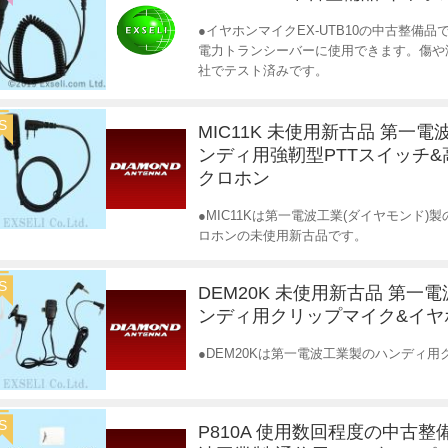
●イヤホンマイクEX-UTB10の中古整備
電力トランシーバーに使用できます。傷や
社でテスト済みです。
S
MIC11K 未使用新古品 第一電
ンディ用強靭型PTTスイッチ
クロホン
●MIC11Kは第一電波工業(ダイヤモンド
ロホンの未使用新古品です。
S
DEM20K 未使用新古品 第一
ンディ用クリップマイク&イヤ
●DEM20Kは第一電波工業製のハンディ
S
P810A 使用数回程度の中古整