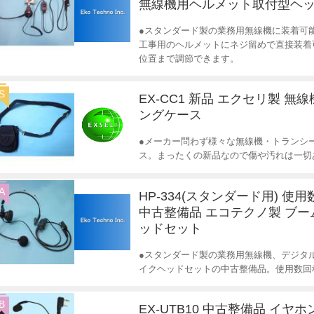
無線機用ヘルメット取付型ヘ
●スタンダード製の業務用無線機に装着可
工事用のヘルメットにネジ留めで直接装着
位置まで調節できます。
S
EX-CC1 新品 エクセリ製 無
ングケース
●メーカー問わず様々な無線機・トランシ
ス。まったくの新品なので傷や汚れは一切
A
HP-334(スタンダード用) 使
中古整備品 エコテクノ製 ブ
ッドセット
●スタンダード製の業務用無線機、デジタ
イクヘッドセットの中古整備品。使用数回
B
EX-UTB10 中古整備品 イヤ