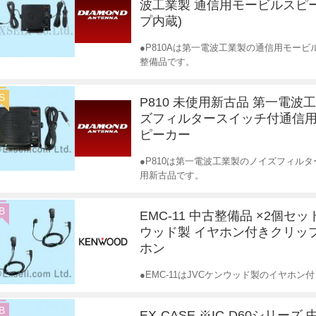
波工業製 通信用モービルスピ
プ内蔵)
●P810Aは第一電波工業製の通信用モービ
整備品です。
S
P810 未使用新古品 第一電波
ズフィルタースイッチ付通信
ピーカー
●P810は第一電波工業製のノイズフィル
用新古品です。
B
EMC-11 中古整備品 ×2個セッ
ウッド製 イヤホン付きクリッ
ホン
●EMC-11はJVCケンウッド製のイヤホ
B
EX-CASE ※IC-D60シリーズ