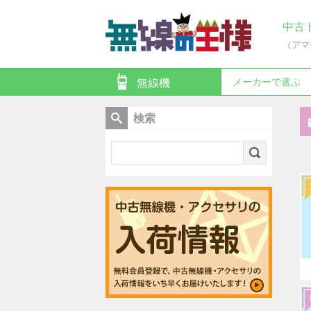
中古
（アマ
メーカーで選ぶ
無線機
検索