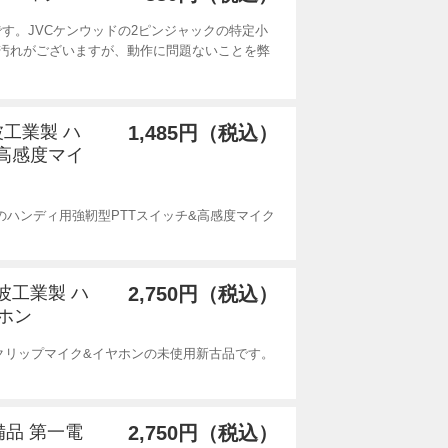
品です。JVCケンウッドの2ピンジャックの特定小
汚れがございますが、動作に問題ないことを弊
波工業製 ハ
1,485円（税込）
&高感度マイ
)製のハンディ用強靭型PTTスイッチ&高感度マイク
電波工業製 ハ
2,750円（税込）
ホン
用クリップマイク&イヤホンの未使用新古品です。
備品 第一電
2,750円（税込）