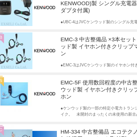
KENWOOD)製 シングル充電器
ダプタ付属)
●UBC-4はJVCケンウッド製のシングル充
B
EMC-3 中古整備品 ×3本セット
ッド製 イヤホン付きクリップ
ン
●EMC-3はJVCケンウッド製のイヤホ
S
EMC-5F 使用数回程度の中古
ウッド製 イヤホン付きクリッ
ホン
●ケンウッド製の一部の特定小電力トラン
イク。 未開封のまったくの未使用の新古
C
HM-334 中古整備品 エコテク