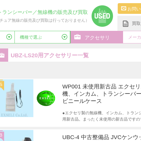
お問い
トランシーバー／無線機の販売及び買取
チュア無線の販売及び買取は行っておりません）
買取
機種で選ぶ
メー
アクセサリ
UBZ-LS20用アクセサリー一覧
S
WP001 未使用新古品 エクセ
機、インカム、トランシーバー
ビニールケース
●エクセリ製の無線機、インカム、トランシ
用新古品。まったく未使用の新古品ですの
B
UBC-4 中古整備品 JVCケンウ