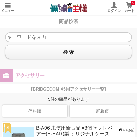
0
メニュー
ログイン
カート
商品検索
検 索
アクセサリー
[BRIDGECOM X5用アクセサリー一覧]
5
件の商品があります
価格順
新着順
S
B-A06 未使用新古品 ×3個セット ベ
アー(B-EAR)製 オリジナルケース