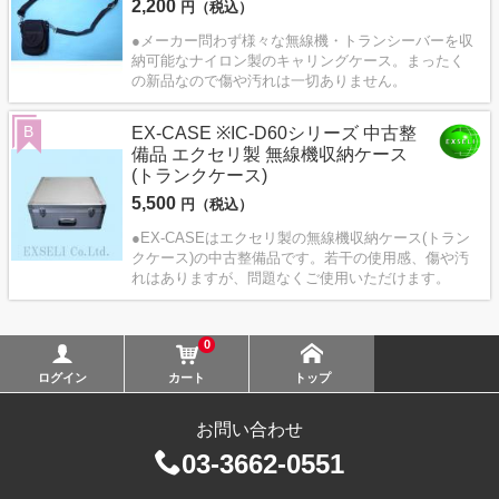
2,200
円（税込）
●メーカー問わず様々な無線機・トランシーバーを収
納可能なナイロン製のキャリングケース。まったく
の新品なので傷や汚れは一切ありません。
B
EX-CASE ※IC-D60シリーズ 中古整
備品 エクセリ製 無線機収納ケース
(トランクケース)
5,500
円（税込）
●EX-CASEはエクセリ製の無線機収納ケース(トラン
クケース)の中古整備品です。若干の使用感、傷や汚
れはありますが、問題なくご使用いただけます。
0
ログイン
カート
トップ
お問い合わせ
03-3662-0551