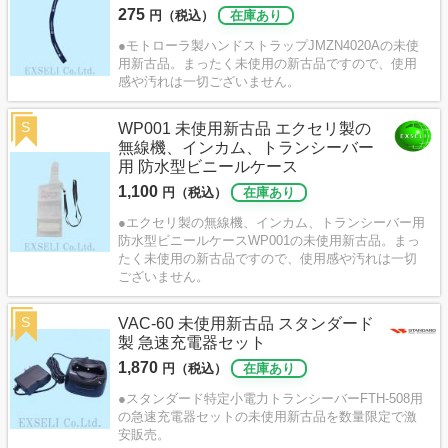
275
円（税込）
在庫あり
●モトローラ製ハンドストラップJMZN4020Aの未使
用新古品。まったく未使用の新古品ですので、使用
感や汚れは一切ございません。
S
WP001 未使用新古品 エクセリ製の
無線機、インカム、トランシーバー
用 防水型ビニールケース
1,100
円（税込）
在庫あり
●エクセリ製の無線機、インカム、トランシーバー用
防水型ビニールケースWP001の未使用新古品。まっ
たく未使用の新古品ですので、使用感や汚れは一切
ございません。
S
VAC-60 未使用新古品 スタンダード
製 急速充電器セット
1,870
円（税込）
在庫あり
●スタンダード特定小電力トランシーバーFTH-508用
の急速充電器セットの未使用新古品を数量限定で激
安販売。