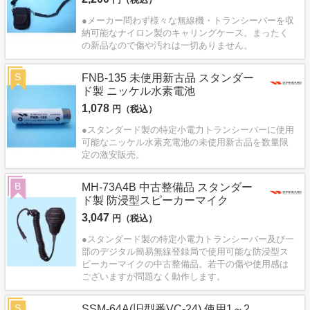
●メーカー問わず様々な無線機・トランシーバーを収
納可能なナイロン製のキャリングケース。まったく
の新品なので傷や汚れは一切ありません。
S
FNB-135 未使用新古品 スタンダー
ド製 ニッケル水素電池
1,078
円（税込）
●スタンダード製の特定小電力トランシーバーに使用
可能なニッケル水素充電池の未使用新古品を数量限
定の激安販売。
B
MH-73A4B 中古整備品 スタンダー
ド製 防浸型スピーカーマイク
3,047
円（税込）
●スタンダード製の特定小電力トランシーバー及び一
部のデジタル簡易無線登録局で使用可能な防浸型ス
ピーカーマイクの中古整備品。若干の傷や使用感は
ございますが問題なく動作します。
S
SSM-64A(旧型番VC-24) 使用1～2