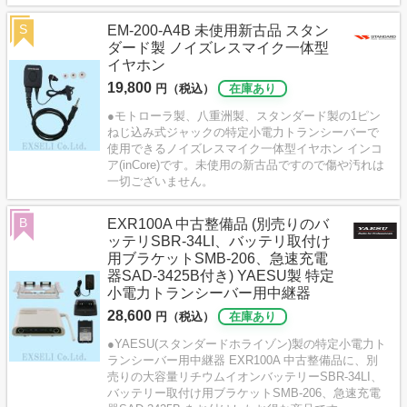
S
EM-200-A4B 未使用新古品 スタン
ダード製 ノイズレスマイク一体型
イヤホン
19,800
円（税込）
在庫あり
●モトローラ製、八重洲製、スタンダード製の1ピン
ねじ込み式ジャックの特定小電力トランシーバーで
使用できるノイズレスマイク一体型イヤホン インコ
ア(inCore)です。未使用の新古品ですので傷や汚れは
一切ございません。
B
EXR100A 中古整備品 (別売りのバ
ッテリSBR-34LI、バッテリ取付け
用ブラケットSMB-206、急速充電
器SAD-3425B付き) YAESU製 特定
小電力トランシーバー用中継器
28,600
円（税込）
在庫あり
●YAESU(スタンダードホライゾン)製の特定小電力ト
ランシーバー用中継器 EXR100A 中古整備品に、別
売りの大容量リチウムイオンバッテリーSBR-34LI、
バッテリー取付け用ブラケットSMB-206、急速充電