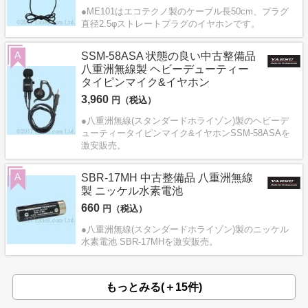
●ME101はエコテクノ製のケーブル長50cm、プラグ
直径2.5φストレートプラグのイヤホンです。
A
SSM-58ASA 状態の良い中古整備品
八重洲無線製 ヘビーデューティー
タイピンマイク&イヤホン
3,960
円（税込）
●八重洲無線(スタンダードホライゾン)製のヘビーデ
ューティータイピンマイク&イヤホンSSM-58ASAを
激安販売。
A
SBR-17MH 中古整備品 八重洲無線
製 ニッケル水素電池
660
円（税込）
●八重洲無線(スタンダードホライゾン)製のニッケル
水素電池 SBR-17MHを激安販売。
もっとみる(＋15件)