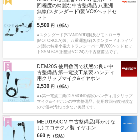
回程度の綺麗な中古整備品 八重洲
無線(スタンダード)製 VOXヘッドセ
ット
5,500
円（税込）
●スタンダード(STANDARD)製及びモトローラ
(MOTOROLA)製、八重洲無線(スタンダードホライゾ
ン)製の特定小電力トランシーバー用VOXヘッドセッ
トSSM-64A(旧型番VC-24)の中古整備品です。
B
DEM20S 使用数回で状態の良い中
古整備品 第一電波工業製 ハンディ
用クリップマイク&イヤホン
2,530
円（税込）
●●第一電波工業(DIAMOND)製のハンディ用クリップ
マイク&イヤホンの中古整備品。使用数回程度程度な
ので傷や汚れは少ない美品です。
B
ME101/50CM 中古整備品(耳かけな
し) エコテクノ製 イヤホン
660
円（税込）