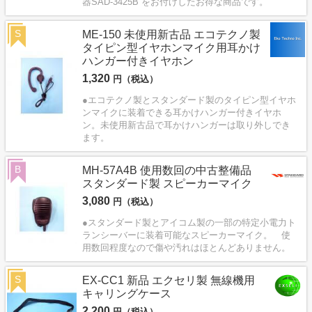
器SAD-3425B をお付けしたお得な商品です。
S
ME-150 未使用新古品 エコテクノ製
タイピン型イヤホンマイク用耳かけ
ハンガー付きイヤホン
1,320
円（税込）
●エコテクノ製とスタンダード製のタイピン型イヤホ
ンマイクに装着できる耳かけハンガー付きイヤホ
ン。未使用新古品で耳かけハンガーは取り外しでき
ます。
B
MH-57A4B 使用数回の中古整備品
スタンダード製 スピーカーマイク
3,080
円（税込）
●スタンダード製とアイコム製の一部の特定小電力ト
ランシーバーに装着可能なスピーカーマイク。 使
用数回程度なので傷や汚れはほとんどありません。
S
EX-CC1 新品 エクセリ製 無線機用
キャリングケース
2,200
円（税込）