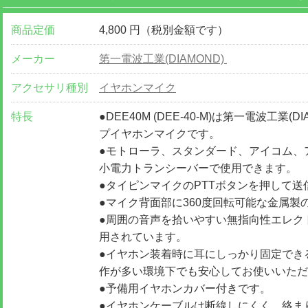
商品定価
4,800 円（税別金額です）
メーカー
第一電波工業(DIAMOND)
アクセサリ種別
イヤホンマイク
特長
●DEE40M (DEE-40-M)は第一電波工業
プイヤホンマイクです。
●モトローラ、スタンダード、アイコム、
小電力トランシーバーで使用できます。
●タイピンマイクのPTTボタンを押して送
●マイク背面部に360度回転可能な金属製
●周囲の音声を拾いやすい無指向性エレク
用されています。
●イヤホン装着時に耳にしっかり固定でき
作が多い環境下でも安心してお使いいただ
●予備用イヤホンカバー付きです。
●イヤホンケーブルは断線しにくく、絡ま