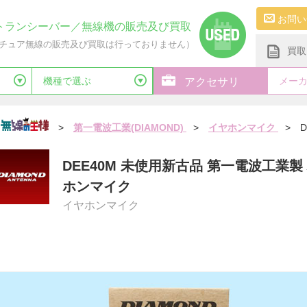
お問い
トランシーバー／無線機の販売及び買取
チュア無線の販売及び買取は行っておりません）
買取
機種で選ぶ
メー
アクセサリ
>
第一電波工業(DIAMOND)
>
イヤホンマイク
>
D
DEE40M 未使用新古品 第一電波工業
ホンマイク
イヤホンマイク