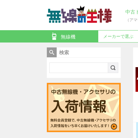
中古
（アマ
メーカーで選ぶ
無線機
検索