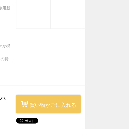
使用新
クが採
クの特
 ハ
買い物かごに入れる