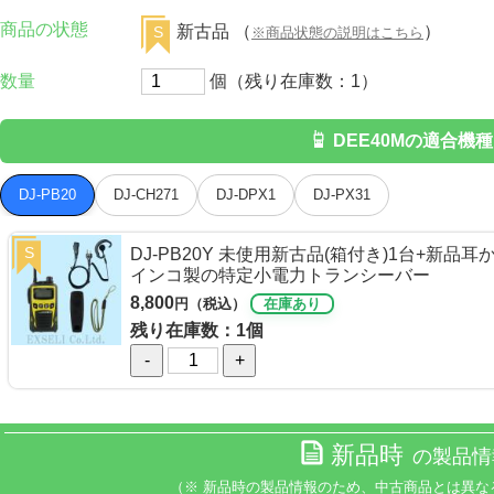
商品の状態
新古品 （
）
S
※商品状態の説明はこちら
数量
個（残り在庫数：1）
DEE40Mの適合機種
DJ-PB20
DJ-CH271
DJ-DPX1
DJ-PX31
S
DJ-PB20Y 未使用新古品(箱付き)1台+新品
インコ製の特定小電力トランシーバー
8,800
円（税込）
在庫あり
残り在庫数：1個
-
+
新品時
の製品情
（※ 新品時の製品情報のため、中古商品とは異な