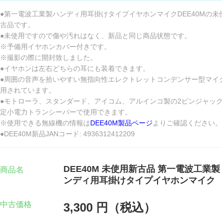
●第一電波工業製ハンディ用耳掛けタイプイヤホンマイクDEE40Mの未
古品です。
●未使用ですので傷や汚れはなく、新品と同じ商品状態です。
※予備用イヤホンカバー付きです。
※撮影の際に開封致しました。
●イヤホンは左右どちらの耳にも装着できます。
●周囲の音声を拾いやすい無指向性エレクトレットコンデンサー型マイ
用されています。
●モトローラ、スタンダード、アイコム、アルインコ製の2ピンジャッ
定小電力トランシーバーで使用できます。
※使用できる無線機の情報は
DEE40M製品ページ
よりご確認ください。
●DEE40M新品JANコード: 4936312412209
DEE40M 未使用新古品 第一電波工業製
商品名
ンディ用耳掛けタイプイヤホンマイク
中古価格
3,300 円（税込）