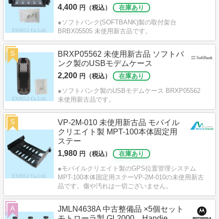
4,400
円（税込）
在庫あり
●ソフトバンク(SOFTBANK)製の取付架台
BRBX05505 未使用新古品です。
S
BRXP05562 未使用新古品 ソフトバ
ンク製のUSBモデムケース
2,200
円（税込）
在庫あり
●ソフトバンク製のUSBモデムケース BRXP05562
未使用新古品です。
S
VP-2M-010 未使用新古品 モバイル
クリエイト製 MPT-100本体固定用
ステー
1,980
円（税込）
在庫あり
●モバイルクリエイト製のGPS位置管理システム
MPT-100本体固定用ステーVP-2M-010の未使用新古
品です。傷や汚れは一切ございません。
A
JMLN4638A 中古整備品 ×5個セット
モトローラ製 GL2000、Handie