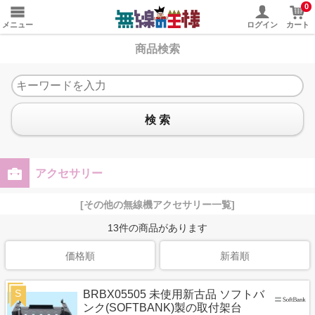
0
メニュー
ログイン
カート
商品検索
検 索
アクセサリー
[その他の無線機アクセサリー一覧]
13
件の商品があります
価格順
新着順
S
BRBX05505 未使用新古品 ソフトバ
ンク(SOFTBANK)製の取付架台