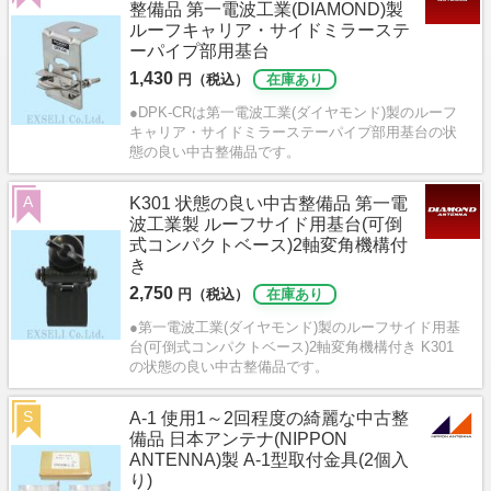
整備品 第一電波工業(DIAMOND)製
ルーフキャリア・サイドミラーステ
ーパイプ部用基台
1,430
円（税込）
在庫あり
●DPK-CRは第一電波工業(ダイヤモンド)製のルーフ
キャリア・サイドミラーステーパイプ部用基台の状
態の良い中古整備品です。
A
K301 状態の良い中古整備品 第一電
波工業製 ルーフサイド用基台(可倒
式コンパクトベース)2軸変角機構付
き
2,750
円（税込）
在庫あり
●第一電波工業(ダイヤモンド)製のルーフサイド用基
台(可倒式コンパクトベース)2軸変角機構付き K301
の状態の良い中古整備品です。
S
A-1 使用1～2回程度の綺麗な中古整
備品 日本アンテナ(NIPPON
ANTENNA)製 A-1型取付金具(2個入
り)