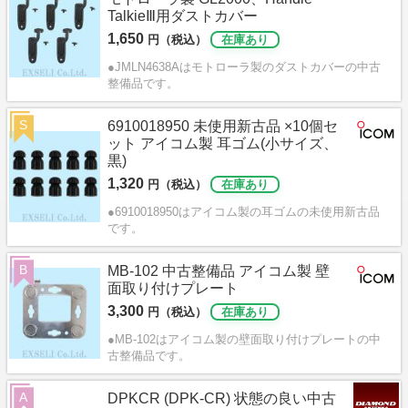
TalkieⅢ用ダストカバー
1,650
円（税込）
在庫あり
●JMLN4638Aはモトローラ製のダストカバーの中古
整備品です。
S
6910018950 未使用新古品 ×10個セ
ット アイコム製 耳ゴム(小サイズ、
黒)
1,320
円（税込）
在庫あり
●6910018950はアイコム製の耳ゴムの未使用新古品
です。
B
MB-102 中古整備品 アイコム製 壁
面取り付けプレート
3,300
円（税込）
在庫あり
●MB-102はアイコム製の壁面取り付けプレートの中
古整備品です。
A
DPKCR (DPK-CR) 状態の良い中古