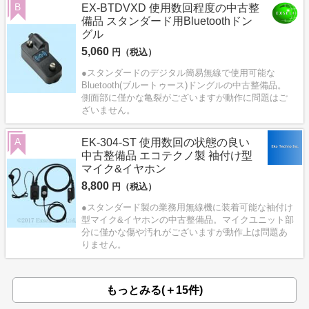
B
EX-BTDVXD 使用数回程度の中古整
備品 スタンダード用Bluetoothドン
グル
5,060
円（税込）
●スタンダードのデジタル簡易無線で使用可能な
Bluetooth(ブルートゥース)ドングルの中古整備品。
側面部に僅かな亀裂がございますが動作に問題はご
ざいません。
A
EK-304-ST 使用数回の状態の良い
中古整備品 エコテクノ製 袖付け型
マイク&イヤホン
8,800
円（税込）
●スタンダード製の業務用無線機に装着可能な袖付け
型マイク&イヤホンの中古整備品。マイクユニット部
分に僅かな傷や汚れがございますが動作上は問題あ
りません。
もっとみる(＋15件)