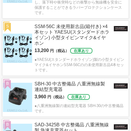
し、落下時や衝突時などの衝撃から無線機を安全に
保護することができるラバープロテクションケース
です。
S
SSM-56C 未使用新古品(箱付き) ×4
本セット YAESU(スタンダードホラ
イゾン) 小型タイピンマイク&イヤ
ホン
13,200
円（税込）
在庫あり
●YAESU(スタンダードホライゾン)製の小型タイピン
マイク&イヤホンSSM-56Cのの未使用新古品4本セッ
トです。
B
SBH-30 中古整備品 八重洲無線製
連結型充電器
3,960
円（税込）
在庫あり
●八重洲無線製の連結型充電器 SBH-30の中古整備品
です。
B
SAD-3425B 中古整備品 八重洲無線
製 急速充電器セット