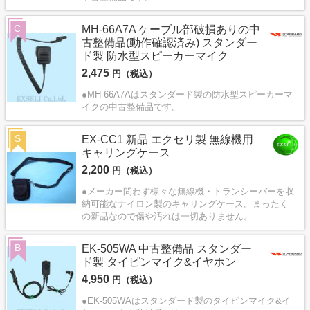
C
MH-66A7A ケーブル部破損ありの中
古整備品(動作確認済み) スタンダー
ド製 防水型スピーカーマイク
2,475
円（税込）
●MH-66A7Aはスタンダード製の防水型スピーカーマ
イクの中古整備品です。
S
EX-CC1 新品 エクセリ製 無線機用
キャリングケース
2,200
円（税込）
●メーカー問わず様々な無線機・トランシーバーを収
納可能なナイロン製のキャリングケース。まったく
の新品なので傷や汚れは一切ありません。
B
EK-505WA 中古整備品 スタンダー
ド製 タイピンマイク&イヤホン
4,950
円（税込）
●EK-505WAはスタンダード製のタイピンマイク&イ