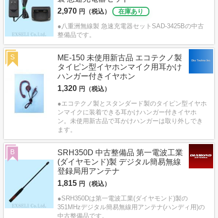
2,970
円（税込）
在庫あり
●八重洲無線製 急速充電器セットSAD-3425Bの中古
整備品です。
S
ME-150 未使用新古品 エコテクノ製
タイピン型イヤホンマイク用耳かけ
ハンガー付きイヤホン
1,320
円（税込）
●エコテクノ製とスタンダード製のタイピン型イヤホ
ンマイクに装着できる耳かけハンガー付きイヤホ
ン。未使用新古品で耳かけハンガーは取り外しでき
ます。
B
SRH350D 中古整備品 第一電波工業
(ダイヤモンド)製 デジタル簡易無線
登録局用アンテナ
1,815
円（税込）
●SRH350Dは第一電波工業(ダイヤモンド)製の
351MHzデジタル簡易無線用アンテナ(ハンディ用)の
中古整備品です。