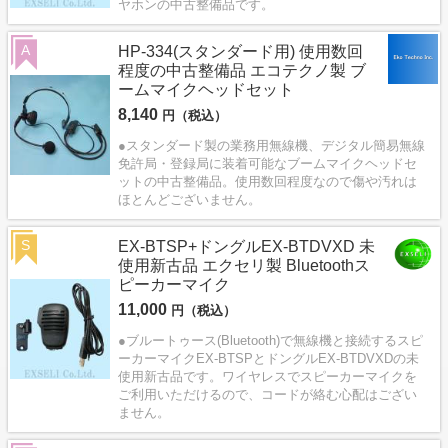
ヤホンの中古整備品です。
A
HP-334(スタンダード用) 使用数回
程度の中古整備品 エコテクノ製 ブ
ームマイクヘッドセット
8,140
円（税込）
●スタンダード製の業務用無線機、デジタル簡易無線
免許局・登録局に装着可能なブームマイクヘッドセ
ットの中古整備品。使用数回程度なので傷や汚れは
ほとんどございません。
S
EX-BTSP+ドングルEX-BTDVXD 未
使用新古品 エクセリ製 Bluetoothス
ピーカーマイク
11,000
円（税込）
●ブルートゥース(Bluetooth)で無線機と接続するスピ
ーカーマイクEX-BTSPとドングルEX-BTDVXDの未
使用新古品です。ワイヤレスでスピーカーマイクを
ご利用いただけるので、コードが絡む心配はござい
ません。