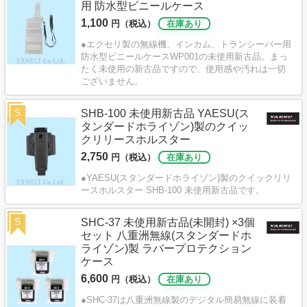
用 防水型ビニールケース
1,100
円（税込）
在庫あり
●エクセリ製の無線機、インカム、トランシーバー用
防水型ビニールケースWP001の未使用新古品。まっ
たく未使用の新古品ですので、使用感や汚れは一切
ございません。
S
SHB-100 未使用新古品 YAESU(ス
タンダードホライゾン)製のクイッ
クリリースホルスター
2,750
円（税込）
在庫あり
●YAESU(スタンダードホライゾン)製のクイックリリ
ースホルスター SHB-100 未使用新古品です。
S
SHC-37 未使用新古品(未開封) ×3個
セット 八重洲無線(スタンダードホ
ライゾン)製 ラバープロテクション
ケース
6,600
円（税込）
在庫あり
●SHC-37は八重洲無線製のデジタル簡易無線に装着