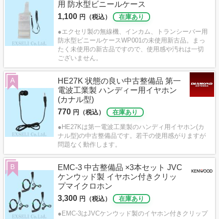
用 防水型ビニールケース
1,100
円（税込）
在庫あり
●エクセリ製の無線機、インカム、トランシーバー用
防水型ビニールケースWP001の未使用新古品。まっ
たく未使用の新古品ですので、使用感や汚れは一切
ございません。
A
HE27K 状態の良い中古整備品 第一
電波工業製 ハンディー用イヤホン
(カナル型)
770
円（税込）
在庫あり
●HE27Kは第一電波工業製のハンディ用イヤホン(カ
ナル型)の中古整備品です。若干の使用感がりますが
問題なく動作します。
B
EMC-3 中古整備品 ×3本セット JVC
ケンウッド製 イヤホン付きクリッ
プマイクロホン
3,300
円（税込）
在庫あり
●EMC-3はJVCケンウッド製のイヤホン付きクリップ