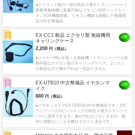
●ケンウッド製の一部の特定小電力トランシーバーと
業務用無線機に装着可能なリモコン対応ヘッドセッ
ト。VOX機能搭載。リモコン機能も搭載した数量限
定の中古整備品。
S
EX-CC1 新品 エクセリ製 無線機用
キャリングケース
2,200
円（税込）
●メーカー問わず様々な無線機・トランシーバーを収
納可能なナイロン製のキャリングケース。まったく
の新品なので傷や汚れは一切ありません。
B
EX-UTB10 中古整備品 イヤホンマ
イク
880
円（税込）
●イヤホンマイクEX-UTB10の中古整備品です。JVC
ケンウッドの2ピンジャックの特定小電力トランシー
バーに使用できます。傷や汚れがございますが、動
作に問題ないことを弊社でテスト済みです。