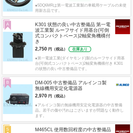
●5DQ6MRは第一電波工業製の車載用ケーブルの未使
用新古品です。
A
K301 状態の良い中古整備品 第一電
波工業製 ルーフサイド用基台(可倒
式コンパクトベース)2軸変角機構付
き
2,750
円（税込）
在庫あり
●第一電波工業(ダイヤモンド)製のルーフサイド用基
台(可倒式コンパクトベース)2軸変角機構付き K301
の状態の良い中古整備品です。
B
DM-005 中古整備品 アルインコ製
無線機用安定化電源器
2,970
円（税込）
●アルインコ製の無線機用安定化電源器の中古整備
品。若干の傷や汚れはございますが問題なく動作し
ます。
S
M465CL 使用数回程度の中古整備品