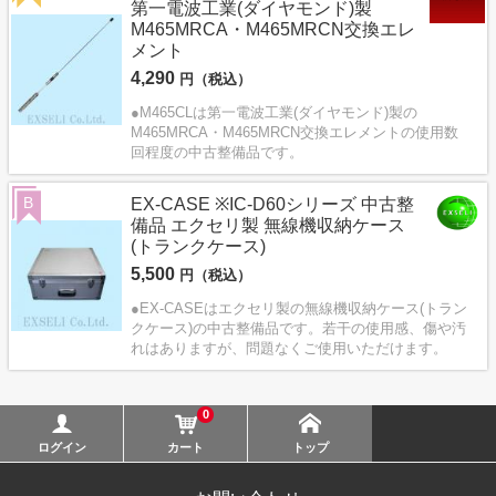
第一電波工業(ダイヤモンド)製
M465MRCA・M465MRCN交換エレ
メント
4,290
円（税込）
●M465CLは第一電波工業(ダイヤモンド)製の
M465MRCA・M465MRCN交換エレメントの使用数
回程度の中古整備品です。
B
EX-CASE ※IC-D60シリーズ 中古整
備品 エクセリ製 無線機収納ケース
(トランクケース)
5,500
円（税込）
●EX-CASEはエクセリ製の無線機収納ケース(トラン
クケース)の中古整備品です。若干の使用感、傷や汚
れはありますが、問題なくご使用いただけます。
0
ログイン
カート
トップ