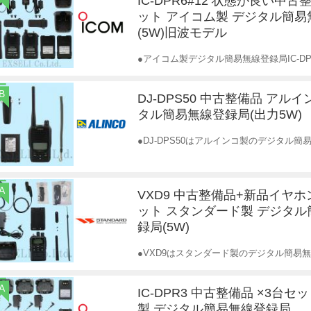
IC-DPR6#12 状態が良い中古
ット アイコム製 デジタル簡
(5W)旧波モデル
●アイコム製デジタル簡易無線登録局IC-DP
B
DJ-DPS50 中古整備品 アル
タル簡易無線登録局(出力5W)
●DJ-DPS50はアルインコ製のデジタル
A
VXD9 中古整備品+新品イヤ
ット スタンダード製 デジタ
録局(5W)
●VXD9はスタンダード製のデジタル簡易
A
IC-DPR3 中古整備品 ×3台セ
製 デジタル簡易無線登録局