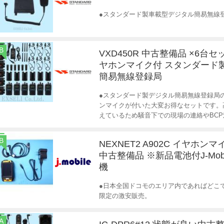
●スタンダード製車載型デジタル簡易無線登録
B
VXD450R 中古整備品 ×6台
ヤホンマイク付 スタンダード
簡易無線登録局
●スタンダード製デジタル簡易無線登録局の
ンマイクが付いた大変お得なセットです。
えているため騒音下での現場の連絡やBCP
B
NEXNET2 A902C イヤホン
中古整備品 ※新品電池付J-Mobi
機
●日本全国ドコモのエリア内であればどこでも使
限定の激安販売。
A