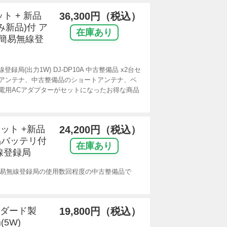
ット + 新品
36,300円（税込）
み新品)付 ア
在庫あり
ル簡易無線登
録局(出力1W) DJ-DP10A 中古整備品 x2台セ
アンテナ、中古整備品のショートアンテナ、ベ
電用ACアダプターがセットになったお得な商品
セット +新品
24,200円（税込）
品バッテリ付
在庫あり
線登録局
ル簡易無線登録局の使用数回程度の中古整備品で
タンダード製
19,800円（税込）
5W)