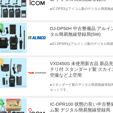
●IC-DPR3はアイコム製のデジタル簡易
B
DJ-DP50H 中古整備品 アル
タル簡易無線登録局(5W)
●DJ-DP50Hはアルインコ製のデジタル簡
S
VXD450S 未使用新古品 新品
テリ付 スタンダード製 スカ
空撮など上空用
●スタンダード製のデジタル簡易無線登録
セットです。
A
IC-DPR100 状態の良い中古
ム製 デジタル簡易無線登録局