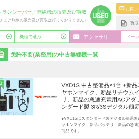
お問い
トランシーバー／無線機の販売及び買取
チュア無線の販売及び買取は行っておりません）
買取
機種で選ぶ
メー
アクセサリ
免許不要(業務用)の中古無線機一覧
B
VXD1S 中古整備品×1台 +新
ヤホンマイク、新品リチウム
リ、新品の急速充電用ACアダ
ンダード製 3R/3Sデジタル簡
●VXD1Sはスタンダード製デジタル簡易
ヤホンマイク、新品バッテリ、新品の急速
商品です。