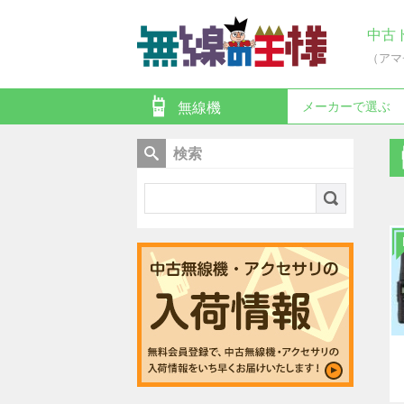
中古
（アマ
メーカーで選ぶ
無線機
検索