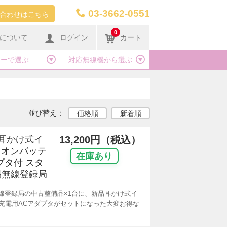
03-3662-0551
合わせはこちら
0
について
ログイン
カート
カーで選ぶ
対応無線機から選ぶ
並び替え：
価格順
新着順
品耳かけ式イ
13,200円（税込）
イオンバッテ
在庫あり
プタ付 スタ
易無線登録局
無線登録局の中古整備品×1台に、新品耳かけ式イ
充電用ACアダプタがセットになった大変お得な