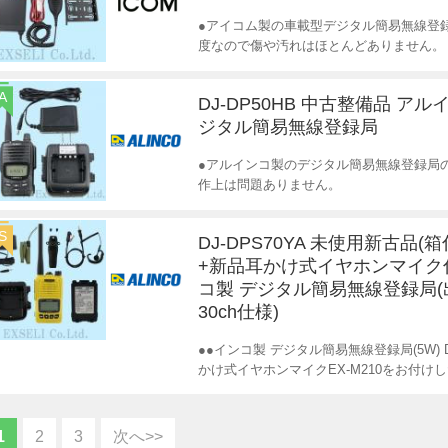
●アイコム製の車載型デジタル簡易無線登録局
度なので傷や汚れはほとんどありません。
A
DJ-DP50HB 中古整備品 アル
ジタル簡易無線登録局
●アルインコ製のデジタル簡易無線登録局
作上は問題ありません。
S
DJ-DPS70YA 未使用新古品(箱
+新品耳かけ式イヤホンマイク
コ製 デジタル簡易無線登録局(
30ch仕様)
●●インコ製 デジタル簡易無線登録局(5W) D
かけ式イヤホンマイクEX-M210をお付け
1
2
3
次へ>>