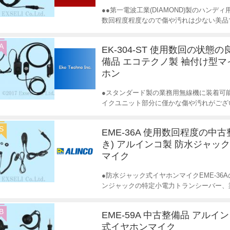
●●第一電波工業(DIAMOND)製のハン
数回程度程度なので傷や汚れは少ない美品
A
EK-304-ST 使用数回の状態
備品 エコテクノ製 袖付け型マ
ホン
●スタンダード製の業務用無線機に装着可
イクユニット部分に僅かな傷や汚れがござ
S
EME-36A 使用数回程度の中
き) アルインコ製 防水ジャッ
マイク
●防水ジャック式イヤホンマイクEME-3
ンジャックの特定小電力トランシーバー、
B
EME-59A 中古整備品 アルイ
式イヤホンマイク