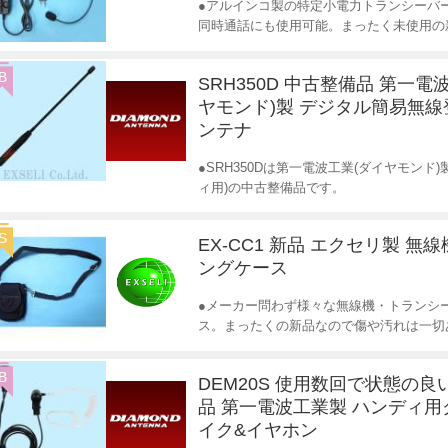
●アルインコ製の特定小電力トランシーバ
同時通話にも使用可能。まったく未使用の
B
SRH350D 中古整備品 第一電
ヤモンド)製 デジタル簡易無
ンテナ
●SRH350Dは第一電波工業(ダイヤモンド
ィ用)の中古整備品です。
S
EX-CC1 新品 エクセリ製 無
ングケース
●メーカー問わず様々な無線機・トランシ
ス。まったくの新品なので傷や汚れは一切
B
DEM20S 使用数回で状態の
品 第一電波工業製 ハンディ
イク&イヤホン