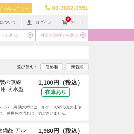
03-3662-0551
合わせはこちら
0
について
ログイン
カート
カーで選ぶ
対応無線機から選ぶ
並び替え：
価格順
新着順
リ製の無線
1,100円（税込）
用 防水型
在庫あり
ーバー用 防水型ビニールケースWP001の未使
で、使用感や汚れは一切ございません。
整備品 アル
1,980円（税込）