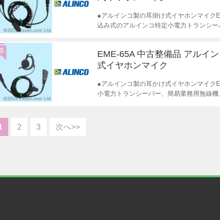
●アルインコ製の耳掛け式イヤホンマイクE
込み式のアルインコ特定小電力トランシー
B
EME-65A 中古整備品 アルイ
式イヤホンマイク
●アルインコ製の耳かけ式イヤホンマイクE
小電力トランシーバー、簡易業務用無線機
1
2
3
次へ>>