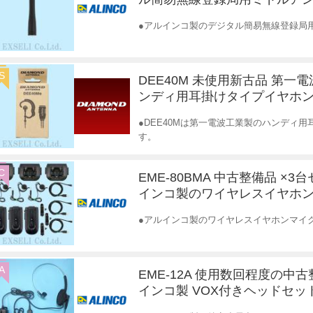
●アルインコ製のデジタル簡易無線登録局用ミ
S
DEE40M 未使用新古品 第一
ンディ用耳掛けタイプイヤホ
●DEE40Mは第一電波工業製のハンディ
す。
C
EME-80BMA 中古整備品 ×3
インコ製のワイヤレスイヤホ
●アルインコ製のワイヤレスイヤホンマイク E
A
EME-12A 使用数回程度の中古
インコ製 VOX付きヘッドセッ