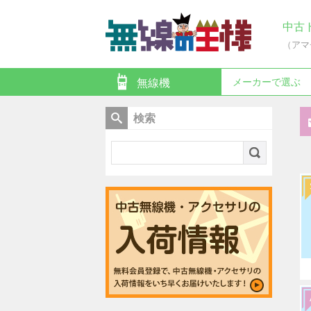
中古
（アマ
メーカーで選ぶ
無線機
検索