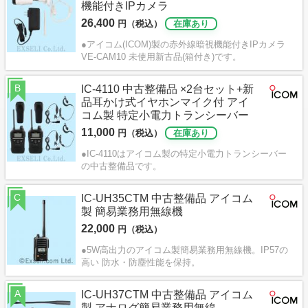
機能付きIPカメラ
26,400
円（税込）
在庫あり
●アイコム(ICOM)製の赤外線暗視機能付きIPカメラ
VE-CAM10 未使用新古品(箱付き)です。
B
IC-4110 中古整備品 ×2台セット+新
品耳かけ式イヤホンマイク付 アイ
コム製 特定小電力トランシーバー
11,000
円（税込）
在庫あり
●IC-4110はアイコム製の特定小電力トランシーバー
の中古整備品です。
C
IC-UH35CTM 中古整備品 アイコム
製 簡易業務用無線機
22,000
円（税込）
●5W高出力のアイコム製簡易業務用無線機。IP57の
高い 防水・防塵性能を保持。
A
IC-UH37CTM 中古整備品 アイコム
製 アナログ簡易業務用無線