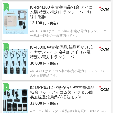
B
IC-RP4100 中古整備品×1台 アイコ
ム製 特定小電力トランシーバー無
線中継器
12,100
円（税込）
●IC-RP4100はアイコム製の特定小電力トランシーバ
ー無線中継器の中古整備品です。
A
IC-4300L 中古整備品/新品耳かけ式
イヤホンマイク 各4台 アイコム製
特定小電力トランシーバー
30,800
円（税込）
●IC-4300Lはアイコム製の特定小電力トランシーバー
の中古整備品です。
A
IC-DPR6#12 状態が良い中古整備品
×2台セット アイコム製 デジタル簡
易無線登録局(5W)旧波モデル
33,000
円（税込）
●アイコム製デジタル簡易無線登録局IC-DPR6#12の