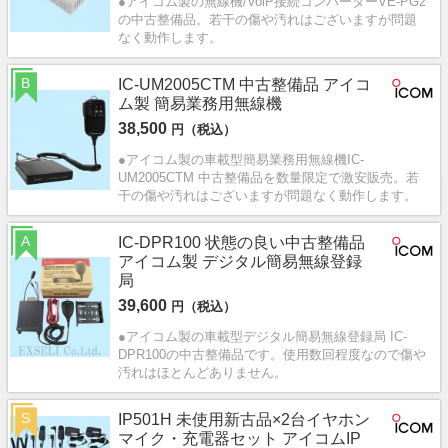
●アイコム製の無線機/VolP接続コンバーターVE-PG2
の中古整備品。若干の傷や汚れはございますが問題
なく動作します。
B
IC-UM2005CTM 中古整備品 アイコ
ム製 簡易業務用無線機
38,500
円（税込）
●アイコム製の車載型簡易業務用無線機IC-
UM2005CTM 中古整備品を数量限定で激安販売。若
干の傷や汚れはございますが問題なく動作します。
A
IC-DPR100 状態の良い中古整備品
アイコム製 デジタル簡易無線登録
局
39,600
円（税込）
●アイコム製の車載型デジタル簡易無線登録局 IC-
DPR100の中古整備品です。使用数回程度なので傷や
汚れはほとんどありません。
S
IP501H 未使用新古品×2台イヤホン
マイク・充電器セット アイコムIP