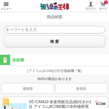
0
メニュー
ログイン
カート
商品検索
検 索
無線機
[アイコム(ICOM)の中古無線機一覧]
36
件の商品があります
価格順
新着順
S
VE-CAM10 未使用新古品(箱付き)×1
台 アイコム(ICOM)製の赤外線暗視