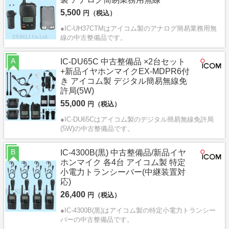
5,500
円（税込）
●IC-UH37CTMはアイコム製のアナログ簡易業務用無
線の中古整備品です。
A
IC-DU65C 中古整備品 ×2台セット
+新品イヤホンマイクEX-MDPR6付
き アイコム製 デジタル簡易無線免
許局(5W)
55,000
円（税込）
●IC-DU65Cはアイコム製のデジタル簡易無線免許局
(5W)の中古整備品です。
B
IC-4300B(黒) 中古整備品/新品イヤ
ホンマイク 各4台 アイコム製 特定
小電力トランシーバー(中継装置対
応)
26,400
円（税込）
●IC-4300B(黒)はアイコム製の特定小電力トランシー
バーの中古整備品です。