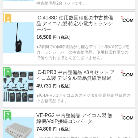
中古整備品2台セットです。
S
IC-4188D 使用数回程度の中古整備
品 アイコム製 特定小電力トランシ
ーバー
16,500
円（税込）
●2者間での同時通話が可能なアイコム製の特定小電
力トランシーバーの中古整備品。使用数回程度なの
で傷や汚れはほとんどございません。
A
IC-DPR3 中古整備品 ×3台セット ア
イコム製 デジタル簡易無線登録局
49,731
円（税込）
●IC-DPR3はアイコム製のデジタル簡易無線登録局の
中古整備品です。
B
VE-PG2 中古整備品 アイコム製 無
線機/VolP接続コンバーター
74,800
円（税込）