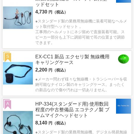
ッドセット
4,730
円（税込）
●スタンダード製の業務用無線機に装着可能なヘルメ
ット取付型ヘッドセット 。
工事用のヘルメットにネジ留めで直接装着可能。ス
ピーカー部分も上下に調節可能で耳の位置まで調節
できます。
S
EX-CC1 新品 エクセリ製 無線機用
キャリングケース
2,200
円（税込）
●メーカー問わず様々な無線機・トランシーバーを収
納可能なナイロン製のキャリングケース。まったく
の新品なので傷や汚れは一切ありません。
A
HP-334(スタンダード用) 使用数回
程度の中古整備品 エコテクノ製 ブ
ームマイクヘッドセット
8,140
円（税込）
●スタンダード製の業務用無線機、デジタル簡易無線