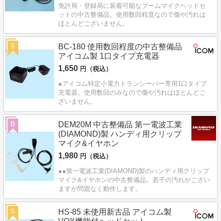
免許局・登録局に装着可能なブームマイクヘッドセ
ットの中古整備品。使用数回程度なので傷や汚れは
ほとんどございません。
S
BC-180 使用数回程度の中古整備品
アイコム製 1口タイプ充電器
1,650
円（税込）
●アイコム特定小電力トランシーバー専用1口タイプ
充電器。使用数回のみなので傷や汚れはほとんどご
ざいません。
B
DEM20M 中古整備品 第一電波工業
(DIAMOND)製 ハンディ用クリップ
マイク&イヤホン
1,980
円（税込）
●●第一電波工業(DIAMOND)製のハンディ用クリップ
マイク&イヤホンの中古整備品。若干の汚れがござい
ますが問題なく動作します。
S
HS-85 未使用新古品 アイコム製