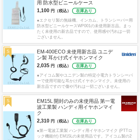
用 防水型ビニールケース
1,100
円（税込）
在庫あり
●エクセリ製の無線機、インカム、トランシーバー用
防水型ビニールケースWP001の未使用新古品。まっ
たく未使用の新古品ですので、使用感や汚れは一切
ございません。
S
EM-400ECO 未使用新古品 ユニデ
ン製 耳かけ式イヤホンマイク
2,035
円（税込）
在庫あり
●アイコム製やユニデン製の特定小電力トランシーバ
ーで使用可能な耳かけ式イヤホンマイク。未使用の
新古品ですので傷や汚れは一切ございません。
S
EM15L 開封のみの未使用品 第一電
波工業製 ハンディ用イヤホンマイ
ク
2,310
円（税込）
在庫あり
●第一電波工業製 ハンディ用イヤホンマイク (PTTロ
ック機能付) EM15Lの未使用品です。アイコム製の2