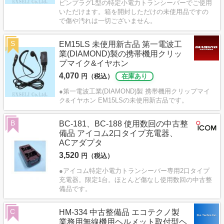
ピンプラグL型の特定小電力トランシーバーでご使用
いただけます。箱を開封しただけの未使用品ですの
で傷や汚れは一切ございません。
S
EM15LS 未使用新古品 第一電波工
業(DIAMOND)製の携帯機用クリッ
プマイク&イヤホン
4,070
円（税込）
在庫あり
●第一電波工業(DIAMOND)製 携帯機用クリップマイ
ク&イヤホン EM15LSの未使用新古品です。
B
BC-181、BC-188 使用数回の中古整
備品 アイコム2口タイプ充電器、
ACアダプタ
3,520
円（税込）
●アイコム特定小電力トランシーバー専用2口タイプ
充電器。限定1台。ほとんど傷なし使用数回の中古整
備品です。
C
HM-334 中古整備品 エコテクノ製
業務用無線機用ヘルメット取付型ヘ