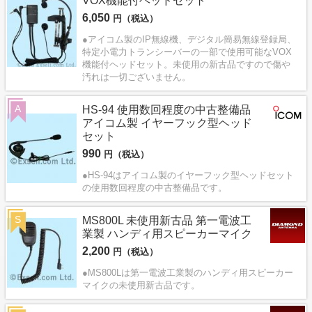
VOX機能付ヘッドセット
6,050
円（税込）
●アイコム製のIP無線機、デジタル簡易無線登録局、
特定小電力トランシーバーの一部で使用可能なVOX
機能付ヘッドセット。未使用の新古品ですので傷や
汚れは一切ございません。
A
HS-94 使用数回程度の中古整備品
アイコム製 イヤーフック型ヘッド
セット
990
円（税込）
●HS-94はアイコム製のイヤーフック型ヘッドセット
の使用数回程度の中古整備品です。
S
MS800L 未使用新古品 第一電波工
業製 ハンディ用スピーカーマイク
2,200
円（税込）
●MS800Lは第一電波工業製のハンディ用スピーカー
マイクの未使用新古品です。