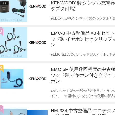
KENWOOD)製 シングル充電器
ダプタ付属)
●UBC-4はJVCケンウッド製のシングル充
B
EMC-3 中古整備品 ×3本セット
ッド製 イヤホン付きクリップ
ン
●EMC-3はJVCケンウッド製のイヤホ
S
EMC-5F 使用数回程度の中古
ウッド製 イヤホン付きクリッ
ホン
●ケンウッド製の一部の特定小電力トラン
イク。 未開封のまったくの未使用の新古
C
HM-334 中古整備品 エコテク