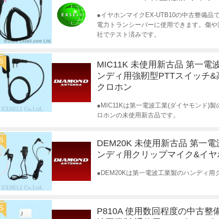
●イヤホンマイクEX-UTB10の中古整備
電力トランシーバーに使用できます。傷や
社でテスト済みです。
S
MIC11K 未使用新古品 第一電
ンディ用強靭型PTTスイッチ
クロホン
●MIC11Kは第一電波工業(ダイヤモンド
ロホンの未使用新古品です。
S
DEM20K 未使用新古品 第一
ンディ用クリップマイク&イヤ
●DEM20Kは第一電波工業製のハンディ
S
P810A 使用数回程度の中古整