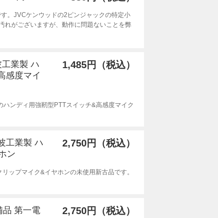
品です。JVCケンウッドの2ピンジャックの特定小
汚れがございますが、動作に問題ないことを弊
波工業製 ハ
1,485円（税込）
&高感度マイ
)製のハンディ用強靭型PTTスイッチ&高感度マイク
電波工業製 ハ
2,750円（税込）
ホン
用クリップマイク&イヤホンの未使用新古品です。
備品 第一電
2,750円（税込）