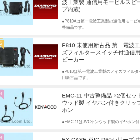
波工業製 通信用モービルスピ
プ内蔵)
●P810Aは第一電波工業製の通信用モービ
整備品です。
S
P810 未使用新古品 第一電波
ズフィルタースイッチ付通信
ピーカー
●P810は第一電波工業製のノイズフィル
用新古品です。
B
EMC-11 中古整備品 ×2個セッ
ウッド製 イヤホン付きクリッ
ホン
●EMC-11はJVCケンウッド製のイヤホ
B
EX-CASE ※IC-D60シリーズ