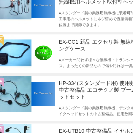
無線機用ヘルメット取付型ヘ
●スタンダード製の業務用無線機に装着可
工事用のヘルメットにネジ留めで直接装着
位置まで調節できます。
S
EX-CC1 新品 エクセリ製 無
ングケース
●メーカー問わず様々な無線機・トランシ
ス。まったくの新品なので傷や汚れは一切
A
HP-334(スタンダード用) 使
中古整備品 エコテクノ製 ブ
ッドセット
●スタンダード製の業務用無線機、デジタ
イクヘッドセットの中古整備品。使用数回
B
EX-UTB10 中古整備品 イヤ