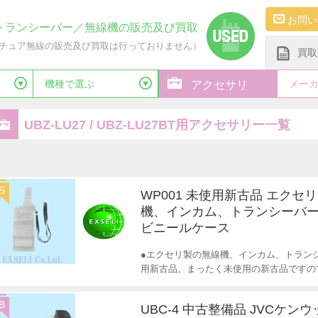
お問い
トランシーバー／無線機の販売及び買取
チュア無線の販売及び買取は行っておりません）
買取
機種で選ぶ
メー
アクセサリ
UBZ-LU27 / UBZ-LU27BT用アクセサリー一覧
S
WP001 未使用新古品 エクセ
機、インカム、トランシーバー
ビニールケース
●エクセリ製の無線機、インカム、トランシ
用新古品。まったく未使用の新古品ですの
B
UBC-4 中古整備品 JVCケンウ