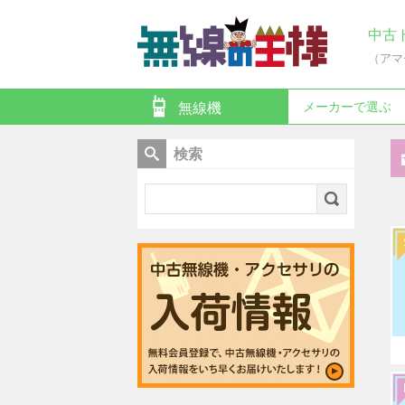
中古
（アマ
メーカーで選ぶ
無線機
検索